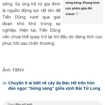
nóng bỏng: Khung hình
sống. Sự ủng hộ từ gia đình
cực phẩm gấp đôi
là nguồn động lực rất lớn để
visual
Tiến Dũng vượt qua giai
đoạn khó khó trong sự
nghiệp. Hiện tại, Tiến Dũng
vẫn chưa thể quay trở lại thi đấu do đang tích cực
phục hồi sau chấn thương.
Ảnh: FBNV
Chuyện ít ai biết về cây đa Bác Hồ trên hòn
đảo ngọc "bừng sáng" giữa vịnh Bái Tử Long
Theo
Phụ nữ mới