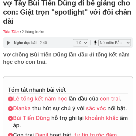
vợ Tây Bùi Tiến Dũng đi bế giảng cho
con: Giật trọn "spotlight" với đôi chân
dài
Tiên Tiên
2 tháng trước
Nghe đọc bài
2:40
Vợ chồng Bùi Tiến Dũng lần đầu đi tổng kết năm
học cho con trai.
Tóm tắt nhanh bài viết
Lễ tổng kết năm học
lần đầu của
con trai
.
Dianka
thu hút sự chú ý với
sắc vóc
nổi bật.
Bùi Tiến Dũng
hỗ trợ ghi lại
khoảnh khắc
ấm
áp.
Con trai
Danil
hoạt bát,
tự tin
trước đám