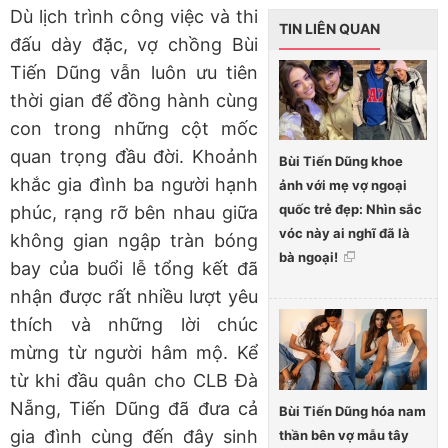
Dù lịch trình công việc và thi
TIN LIÊN QUAN
đấu dày đặc, vợ chồng Bùi
Tiến Dũng vẫn luôn ưu tiên
thời gian để đồng hành cùng
con trong những cột mốc
quan trọng đầu đời. Khoảnh
Bùi Tiến Dũng khoe
khắc gia đình ba người hạnh
ảnh với mẹ vợ ngoại
quốc trẻ đẹp: Nhìn sắc
phúc, rạng rỡ bên nhau giữa
vóc này ai nghĩ đã là
không gian ngập tràn bóng
bà ngoại!
bay của buổi lễ tổng kết đã
nhận được rất nhiều lượt yêu
thích và những lời chúc
mừng từ người hâm mộ. Kể
từ khi đầu quân cho CLB Đà
Nẵng, Tiến Dũng đã đưa cả
Bùi Tiến Dũng hóa nam
gia đình cùng đến đây sinh
thần bên vợ mẫu tây