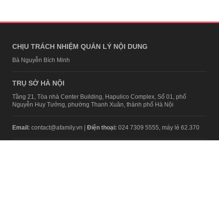
CHỊU TRÁCH NHIỆM QUẢN LÝ NỘI DUNG
Bà Nguyễn Bích Minh
TRỤ SỞ HÀ NỘI
Tầng 21, Tòa nhà Center Building, Hapulico Complex, Số 01, phố
Nguyễn Huy Tưởng, phường Thanh Xuân, thành phố Hà Nội
Email:
contact@afamily.vn |
Điện thoại:
024 7309 5555, máy lẻ 62.370
VPĐD TẠI TP.HCM
Tầng 4, Tòa nhà 123, số 127 Võ Văn Tần, Phường Xuân Hòa, TPHCM
Điện thoại:
028 7307 7979
Giấy phép thiết lập trang thông tin điện tử tổng hợp trên mạng số
2217/GP-TTĐT do Sở Thông tin và Truyền thông Hà Nội cấp ngày 10