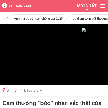
MỚI NHẤT
VỀ TRANG CHỦ
Anh trai vượt ngàn chông gai 2026
vụ điểm toán bất thường
Lifestyle
Cam thường "bóc" nhan sắc thật của