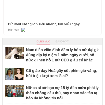
Gửi mail lượng lớn siêu nhanh, tìm hiểu ngay!
bizfly.vn
CÙNG MỤC
ĐANG HOT
Nam diễn viên đình đám ly hôn nữ đại gia
đúng dịp kỷ niệm 1 năm ngày cưới, nô
nức đi hẹn hò 1 nữ CEO giàu có khác
Cô giáo dạy Hoá gây sốt phim giờ vàng,
hút triệu lượt xem là ai?
Nữ ca sĩ cờ bạc nợ 15 tỷ đến mức phải ly
thân chồng cầu thủ, nay nhan sắc tàn tạ
héo úa không tin nổi