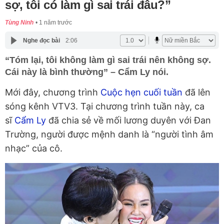
sợ, tôi có làm gì sai trái đâu?”
Tùng Ninh
1 năm trước
Nghe đọc bài
2:06
“Tóm lại, tôi không làm gì sai trái nên không sợ.
Cái này là bình thường” – Cẩm Ly nói.
Mới đây, chương trình
Cuộc hẹn cuối tuần
đã lên
sóng kênh VTV3. Tại chương trình tuần này, ca
sĩ
Cẩm Ly
đã chia sẻ về mối lương duyên với Đan
Trường, người được mệnh danh là “người tình âm
nhạc” của cô.