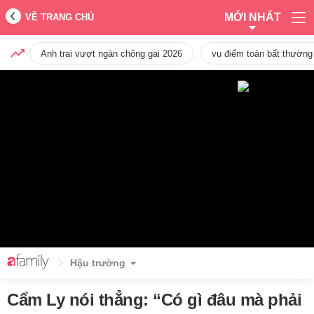
MỚI NHẤT
VỀ TRANG CHỦ
Anh trai vượt ngàn chông gai 2026
vụ điểm toán bất thường
Hậu trường
Cẩm Ly nói thẳng: “Có gì đâu mà phải