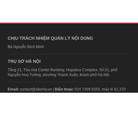
CHỊU TRÁCH NHIỆM QUẢN LÝ NỘI DUNG
Bà Nguyễn Bích Minh
TRỤ SỞ HÀ NỘI
Tầng 21, Tòa nhà Center Building, Hapulico Complex, Số 01, phố
Nguyễn Huy Tưởng, phường Thanh Xuân, thành phố Hà Nội
Email:
contact@afamily.vn |
Điện thoại:
024 7309 5555, máy lẻ 62.370
VPĐD TẠI TP.HCM
Tầng 4, Tòa nhà 123, số 127 Võ Văn Tần, Phường Xuân Hòa, TPHCM
Điện thoại:
028 7307 7979