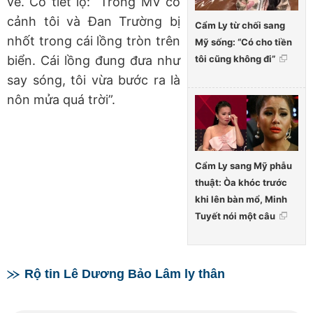
về. Cô tiết lộ: “Trong MV có
cảnh tôi và Đan Trường bị
Cẩm Ly từ chối sang
nhốt trong cái lồng tròn trên
Mỹ sống: “Có cho tiền
tôi cũng không đi”
biển. Cái lồng đung đưa như
say sóng, tôi vừa bước ra là
nôn mửa quá trời”.
Cẩm Ly sang Mỹ phẫu
thuật: Òa khóc trước
khi lên bàn mổ, Minh
Tuyết nói một câu
Rộ tin Lê Dương Bảo Lâm ly thân