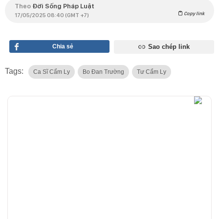
Theo
Đời Sống Pháp Luật
Copy link
17/05/2025 08:40 (GMT +7)
Chia sẻ
Sao chép link
Tags:
Ca Sĩ Cẩm Ly
Bo Đan Trường
Tư Cẩm Ly