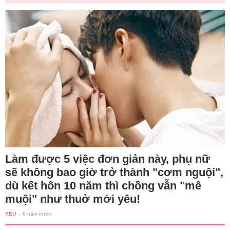
Làm được 5 việc đơn giản này, phụ nữ
sẽ không bao giờ trở thành "cơm nguội",
dù kết hôn 10 năm thì chồng vẫn "mê
muội" như thuở mới yêu!
YÊU
-
6 năm trước