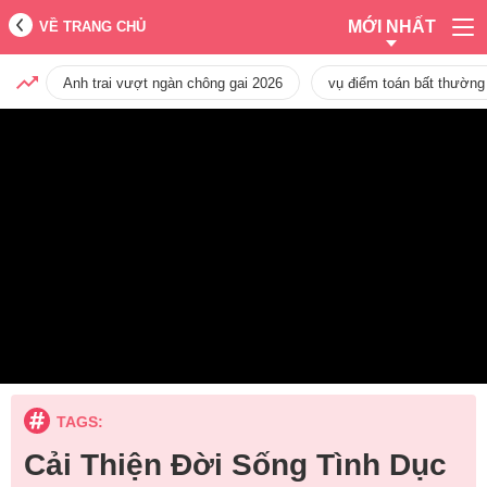
MỚI NHẤT
VỀ TRANG CHỦ
Anh trai vượt ngàn chông gai 2026
vụ điểm toán bất thường
TAGS:
Cải Thiện Đời Sống Tình Dục