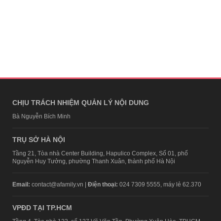
CHỊU TRÁCH NHIỆM QUẢN LÝ NỘI DUNG
Bà Nguyễn Bích Minh
TRỤ SỞ HÀ NỘI
Tầng 21, Tòa nhà Center Building, Hapulico Complex, Số 01, phố
Nguyễn Huy Tưởng, phường Thanh Xuân, thành phố Hà Nội
Email:
contact@afamily.vn |
Điện thoại:
024 7309 5555, máy lẻ 62.370
VPĐD TẠI TP.HCM