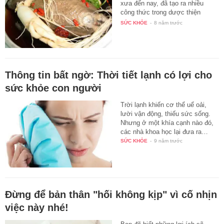
xưa đến nay, đã tạo ra nhiều
công thức trong dược thiện
của…
SỨC KHỎE
-
8 năm trước
Thông tin bất ngờ: Thời tiết lạnh có lợi cho
sức khỏe con người
Trời lạnh khiến cơ thể uể oải,
lười vận động, thiếu sức sống.
Nhưng ở một khía cạnh nào đó,
các nhà khoa học lại đưa ra…
SỨC KHỎE
-
9 năm trước
Đừng để bản thân "hối không kịp" vì cố nhịn
việc này nhé!