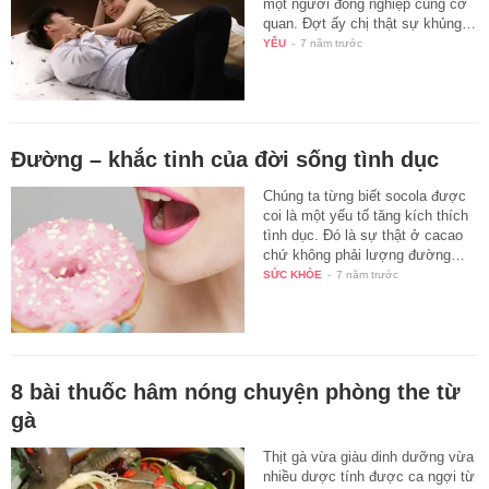
một người đồng nghiệp cùng cơ
quan. Đợt ấy chị thật sự khủng…
YÊU
-
7 năm trước
Đường – khắc tinh của đời sống tình dục
Chúng ta từng biết socola được
coi là một yếu tố tăng kích thích
tình dục. Đó là sự thật ở cacao
chứ không phải lượng đường…
SỨC KHỎE
-
7 năm trước
8 bài thuốc hâm nóng chuyện phòng the từ
gà
Thịt gà vừa giàu dinh dưỡng vừa
nhiều dược tính được ca ngợi từ