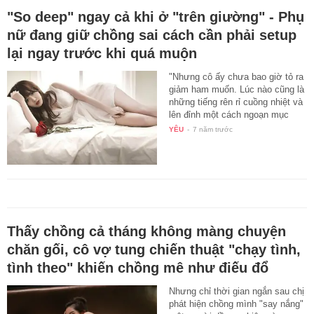
"So deep" ngay cả khi ở "trên giường" - Phụ
nữ đang giữ chồng sai cách cần phải setup
lại ngay trước khi quá muộn
"Nhưng cô ấy chưa bao giờ tỏ ra
giảm ham muốn. Lúc nào cũng là
những tiếng rên rỉ cuồng nhiệt và
lên đỉnh một cách ngoạn mục
làm…
YÊU
-
7 năm trước
Thấy chồng cả tháng không màng chuyện
chăn gối, cô vợ tung chiến thuật "chạy tình,
tình theo" khiến chồng mê như điếu đổ
Nhưng chỉ thời gian ngắn sau chị
phát hiện chồng mình "say nắng"