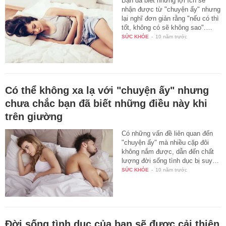
Bạn đã biết những lợi ích sẽ
nhận được từ "chuyện ấy" nhưng
lại nghĩ đơn giản rằng "nếu có thì
tốt, không có sẽ không sao".…
SỨC KHỎE
-
10 năm trước
Có thể không xa lạ với "chuyện ấy" nhưng
chưa chắc bạn đã biết những điều này khi
trên giường
Có những vấn đề liên quan đến
"chuyện ấy" mà nhiều cặp đôi
không nắm được, dẫn đến chất
lượng đời sống tình dục bị suy…
SỨC KHỎE
-
10 năm trước
Đời sống tình dục của bạn sẽ được cải thiện