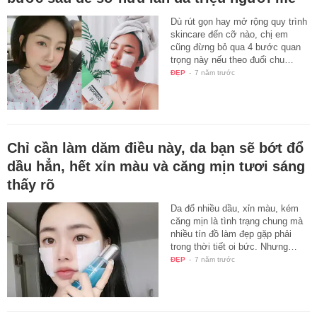
Dù rút gọn hay mở rộng quy trình
skincare đến cỡ nào, chị em
cũng đừng bỏ qua 4 bước quan
trọng này nếu theo đuổi chu…
ĐẸP
-
7 năm trước
Chỉ cần làm dăm điều này, da bạn sẽ bớt đổ
dầu hẳn, hết xỉn màu và căng mịn tươi sáng
thấy rõ
Da đổ nhiều dầu, xỉn màu, kém
căng mịn là tình trạng chung mà
nhiều tín đồ làm đẹp gặp phải
trong thời tiết oi bức. Nhưng…
ĐẸP
-
7 năm trước