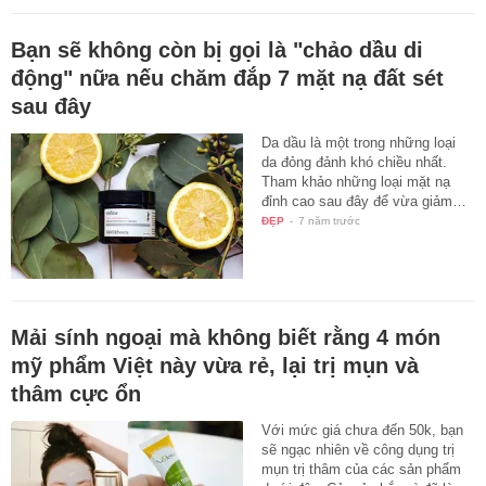
Bạn sẽ không còn bị gọi là "chảo dầu di
động" nữa nếu chăm đắp 7 mặt nạ đất sét
sau đây
Da dầu là một trong những loại
da đỏng đảnh khó chiều nhất.
Tham khảo những loại mặt nạ
đỉnh cao sau đây để vừa giảm…
ĐẸP
-
7 năm trước
Mải sính ngoại mà không biết rằng 4 món
mỹ phẩm Việt này vừa rẻ, lại trị mụn và
thâm cực ổn
Với mức giá chưa đến 50k, bạn
sẽ ngạc nhiên về công dụng trị
mụn trị thâm của các sản phẩm