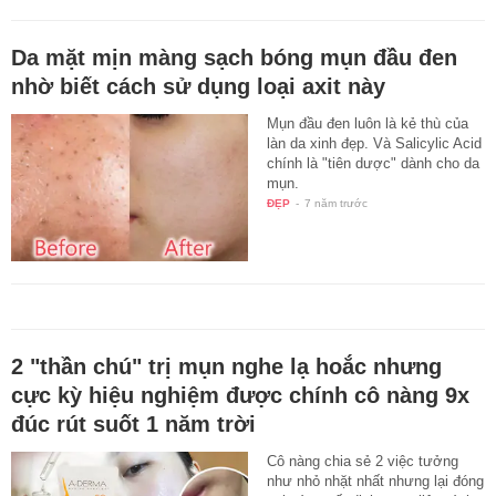
Da mặt mịn màng sạch bóng mụn đầu đen
nhờ biết cách sử dụng loại axit này
Mụn đầu đen luôn là kẻ thù của
làn da xinh đẹp. Và Salicylic Acid
chính là "tiên dược" dành cho da
mụn.
ĐẸP
-
7 năm trước
2 "thần chú" trị mụn nghe lạ hoắc nhưng
cực kỳ hiệu nghiệm được chính cô nàng 9x
đúc rút suốt 1 năm trời
Cô nàng chia sẻ 2 việc tưởng
như nhỏ nhặt nhất nhưng lại đóng