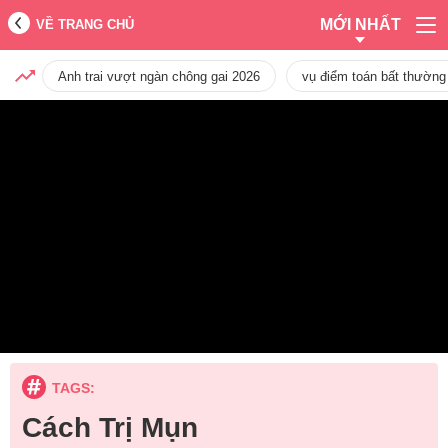
MỚI NHẤT
VỀ TRANG CHỦ
Anh trai vượt ngàn chông gai 2026
vụ điểm toán bất thường
TAGS:
Cách Trị Mụn