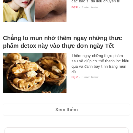
các bác sĩ da liễu chuyên trị
mụn…
ĐẸP
-
8 năm trước
Chẳng lo mụn nhờ thêm ngay những thực
phẩm detox này vào thực đơn ngày Tết
Thêm ngay những thực phẩm
sau sẽ giúp cơ thể thanh lọc hiệu
quả và đánh bay tình trạng mụn
đó.
ĐẸP
-
8 năm trước
Xem thêm