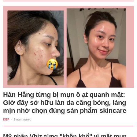
Hàn Hằng từng bị mụn ồ ạt quanh mặt:
Giờ đây sở hữu làn da căng bóng, láng
mịn nhờ chọn đúng sản phẩm skincare
ĐẸP
-
3 năm trước
Mỹ nhân Vbiz từng "khốn khổ" vì mặt mụn,