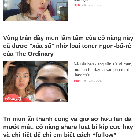
ĐẸP
-
6 năm trước
Vùng trán đầy mụn lấm tấm của cô nàng này
đã được "xóa sổ" nhờ loại toner ngon-bổ-rẻ
của The Ordinary
Nếu da bạn đang sần sùi vì mụn,
mụn ẩn thì đây là sản phẩm rất
đáng thử.
ĐẸP
-
6 năm trước
Trị mụn ẩn thành công và giờ sở hữu làn da
mướt mát, cô nàng share loạt bí kíp cực hay
và chi tiết để chị em biết cách “follow”