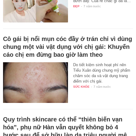
dưới đây. Của rẻ chắc gì đã là…
ĐẸP
-
7 năm trước
Cô gái bị nổi mụn cóc đầy ở trán chỉ vì dùng
chung một vài vật dụng với chị gái: Khuyến
cáo chị em đừng bao giờ làm theo
Do tiết kiệm sinh hoạt phí nên
Tiểu Xuân dùng chung mỹ phẩm
chăm sóc da và vật dụng trang
điểm với chị gái.
SỨC KHỎE
-
7 năm trước
Quy trình skincare có thể “thiên biến vạn
hóa”, phụ nữ Hàn vẫn quyết không bỏ 4
bước sau để sở hữu làn da triệu người mê