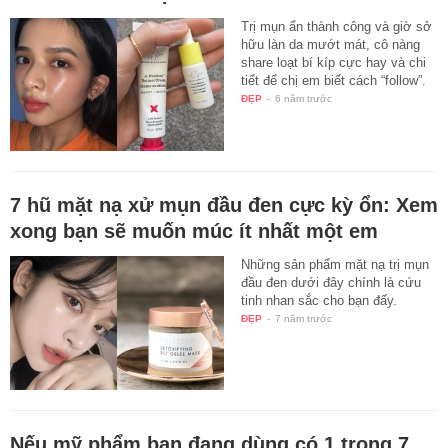
Trị mụn ẩn thành công và giờ sở
hữu làn da mướt mát, cô nàng
share loạt bí kíp cực hay và chi
tiết để chị em biết cách “follow”.
ĐẸP
-
6 năm trước
7 hũ mặt nạ xử mụn đầu đen cực kỳ ổn: Xem
xong bạn sẽ muốn múc ít nhất một em
Những sản phẩm mặt nạ trị mụn
đầu đen dưới đây chính là cứu
tinh nhan sắc cho bạn đấy.
ĐẸP
-
7 năm trước
Nếu mỹ phẩm bạn đang dùng có 1 trong 7