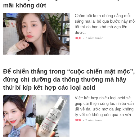
mãi không dứt
Chăm bôi kem chống nắng mỗi
sáng mà lại bỏ qua bước này mỗi
tối thì da bạn khó mà đẹp lên
được.
ĐẸP
-
7 năm trước
Để chiến thắng trong “cuộc chiến mặt mộc”,
đừng chỉ dưỡng da thông thường mà hãy
thử bí kíp kết hợp các loại acid
Việc kết hợp nhiều loại acid sẽ
giúp cải thiện cùng lúc nhiều vấn
đề về da, ước mơ da đẹp không
tỳ vết sẽ không còn quá xa vời.
ĐẸP
-
7 năm trước