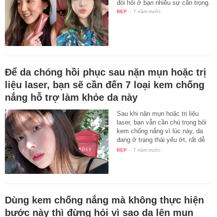
đòi hỏi ở bạn nhiều sự cẩn trọng.
ĐẸP
-
7 năm trước
Để da chóng hồi phục sau nặn mụn hoặc trị
liệu laser, bạn sẽ cần đến 7 loại kem chống
nắng hỗ trợ làm khỏe da này
Sau khi nặn mụn hoặc trị liệu
laser, bạn vẫn cần chú trọng bôi
kem chống nắng vì lúc này, da
đang ở trạng thái yếu ớt, rất dễ
bị…
ĐẸP
-
7 năm trước
Dùng kem chống nắng mà không thực hiện
bước này thì đừng hỏi vì sao da lên mụn