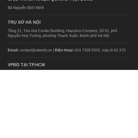
Bà Nguyễn Bích Minh
TRỤ SỞ HÀ NỘI
Tầng 21, Tòa nhà Center Building, Hapulico Complex, Số 01, phố
Nguyễn Huy Tưởng, phường Thanh Xuân, thành phố Hà Nội
Email:
contact@afamily.vn |
Điện thoại:
024 7309 5555, máy lẻ 62.370
VPĐD TẠI TP.HCM
Tầng 4, Tòa nhà 123, số 127 Võ Văn Tần, Phường Xuân Hòa, TPHCM
Điện thoại:
028 7307 7979
Giấy phép thiết lập trang thông tin điện tử tổng hợp trên mạng số
2217/GP-TTĐT do Sở Thông tin và Truyền thông Hà Nội cấp ngày 10
tháng 4 năm 2019
© Copyright 2008 - 2024 – Công ty Cổ phần VCCorp