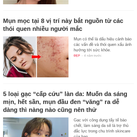
Mụn mọc tại 8 vị trí này bắt nguồn từ các
thói quen nhiều người mắc
Mụn có thể là dấu hiệu cảnh báo
các vấn đề và thói quen xấu ảnh
hưởng tới sức khỏe.
ĐẸP
-
4 năm trước
5 loại gạc “cấp cứu” làn da: Muốn da sáng
mịn, hết sần, mụn đầu đen “văng” ra dễ
dàng thì nàng nào cũng nên thử
Gạc với công dụng tẩy tế bào
chết, làm sáng da sẽ là trợ thủ
đắc lực trong chu trình skincare
của bạn.