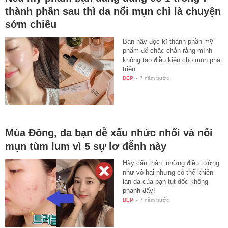
thành phần sau thì da nổi mụn chỉ là chuyện
sớm chiều
Bạn hãy đọc kĩ thành phần mỹ
phẩm để chắc chắn rằng mình
không tạo điều kiện cho mụn phát
triển.
ĐẸP
-
7 năm trước
Mùa Đông, da bạn dễ xấu nhức nhối và nổi
mụn tùm lum vì 5 sự lơ đễnh này
Hãy cẩn thận, những điều tưởng
như vô hại nhưng có thể khiến
làn da của bạn tụt dốc không
phanh đấy!
ĐẸP
-
7 năm trước