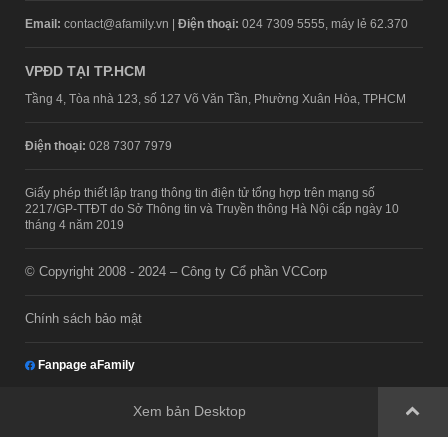
Email:
contact@afamily.vn |
Điện thoại:
024 7309 5555, máy lẻ 62.370
VPĐD TẠI TP.HCM
Tầng 4, Tòa nhà 123, số 127 Võ Văn Tần, Phường Xuân Hòa, TPHCM
Điện thoại:
028 7307 7979
Giấy phép thiết lập trang thông tin điện tử tổng hợp trên mạng số
2217/GP-TTĐT do Sở Thông tin và Truyền thông Hà Nội cấp ngày 10
tháng 4 năm 2019
© Copyright 2008 - 2024 – Công ty Cổ phần VCCorp
Chính sách bảo mật
Fanpage aFamily
Xem bản Desktop