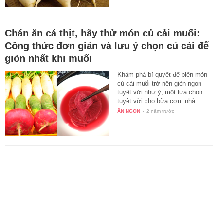
Chán ăn cá thịt, hãy thử món củ cải muối:
Công thức đơn giản và lưu ý chọn củ cải để
giòn nhất khi muối
Khám phá bí quyết để biến món
củ cải muối trở nên giòn ngon
tuyệt vời như ý, một lựa chọn
tuyệt vời cho bữa cơm nhà
của…
ĂN NGON
-
2 năm trước