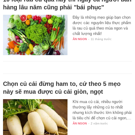
hàng lâu năm cũng phải "bái phục"
Đây là những mẹo giúp bạn chọn
được các nguyên liệu thực phẩm
là rau củ quả theo mùa ngon và
chất lượng nhất!
ĂN NGON
-
11 tháng trước
Chọn củ cải đừng ham to, cứ theo 5 mẹo
này sẽ mua được củ cải giòn, ngọt
Khi mua củ cải, nhiều người
thường lấy những củ to nhất
nhưng kích thước lớn không phải
là tiêu chí để chọn củ cải ngon,…
ĂN NGON
-
2 năm trước