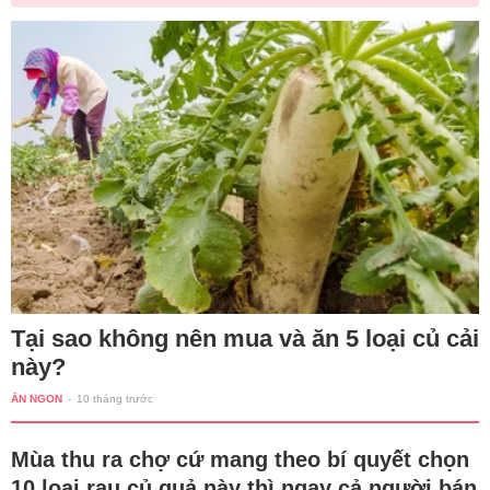
Tại sao không nên mua và ăn 5 loại củ cải
này?
ĂN NGON
-
10 tháng trước
Mùa thu ra chợ cứ mang theo bí quyết chọn
10 loại rau củ quả này thì ngay cả người bán