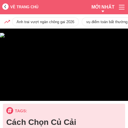
MỚI NHẤT
VỀ TRANG CHỦ
Anh trai vượt ngàn chông gai 2026
vụ điểm toán bất thường
TAGS:
Cách Chọn Củ Cải