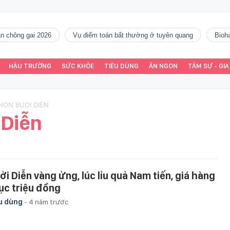
gàn chông gai 2026
vụ điểm toán bất thường ở tuyên quang
Bio
HẬU TRƯỜNG
SỨC KHỎE
TIÊU DÙNG
ĂN NGON
TÂM SỰ - GIA
HON BUOI DIEN
 Diễn
ởi Diễn vàng ửng, lúc lỉu quả Nam tiến, giá hàng
ục triệu đồng
u dùng
-
4 năm trước