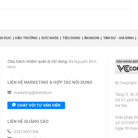
ÁO DỤC
HẬU TRƯỜNG
SỨC KHỎE
TIÊU DÙNG
ĂN NGON
TÂM SỰ - GIA ĐÌNH
Chịu trách nhiệm quản lý nội dung:
Bà Nguyễn Bích
Minh.
LIÊN HỆ MARKETING & HỢP TÁC NỘI DUNG
© Copyright
marketing@afamily.vn
Tầng 17, 19, 
Số 01, phố 
CHAT VỚI TƯ VẤN VIÊN
Hà Nội
Giấy phép th
LIÊN HỆ QUẢNG CÁO
số 2217/GP-T
ngày 10 thá
02473007108