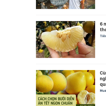
6 
th
Tiê
Cù
ng
qu
Mu