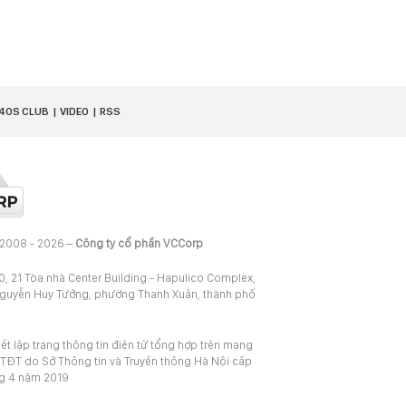
40S CLUB
VIDEO
RSS
 2008 - 2026 –
Công ty cổ phần VCCorp
20, 21 Tòa nhà Center Building - Hapulico Complex,
Nguyễn Huy Tưởng, phường Thanh Xuân, thành phố
iết lập trang thông tin điện tử tổng hợp trên mạng
TĐT do Sở Thông tin và Truyền thông Hà Nội cấp
ng 4 năm 2019