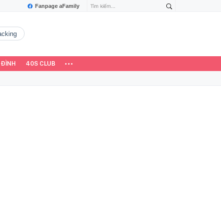
Fanpage aFamily
hacking
 ĐÌNH
40S CLUB