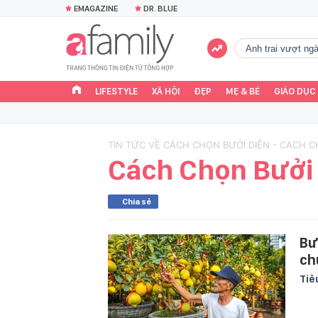
EMAGAZINE
DR. BLUE
Anh trai vượt n
LIFESTYLE
XÃ HỘI
ĐẸP
MẸ & BÉ
GIÁO DỤC
TIN TỨC VỀ CÁCH CHỌN BƯỞI DIỄN - CACH C
Cách Chọn Bưởi
Chia sẻ
Bư
ch
Tiê