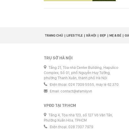
TRANG CHỦ
LIFESTYLE
XÃ HỘI
ĐẸP
MẸ & BÉ
GI
TRỤ SỞ HÀ NỘI
Tầng 21, Tòa nhà Center Building, Hapulico
Complex, Số 01, phố Nguyễn Huy Tưởng,
phường Thanh Xuân, thành phố Hà Nội
Điện thoại: 024 7309 5555, máy lẻ 62.370
Email:
contact@afamily.vn
VPĐD TẠI TP.HCM
Tầng 4, Tòa nhà 123, số 127 Võ Văn Tần,
Phường Xuân Hòa, TPHCM
Điện thoại: 028 7307 7979