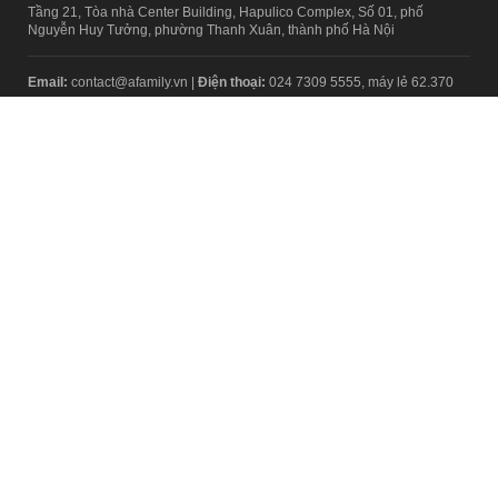
Tầng 21, Tòa nhà Center Building, Hapulico Complex, Số 01, phố
Nguyễn Huy Tưởng, phường Thanh Xuân, thành phố Hà Nội
Email:
contact@afamily.vn |
Điện thoại:
024 7309 5555, máy lẻ 62.370
VPĐD TẠI TP.HCM
Tầng 4, Tòa nhà 123, số 127 Võ Văn Tần, Phường Xuân Hòa, TPHCM
Điện thoại:
028 7307 7979
Giấy phép thiết lập trang thông tin điện tử tổng hợp trên mạng số
2217/GP-TTĐT do Sở Thông tin và Truyền thông Hà Nội cấp ngày 10
tháng 4 năm 2019
© Copyright 2008 - 2024 – Công ty Cổ phần VCCorp
Chính sách bảo mật
Fanpage aFamily