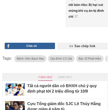
nồi bún riêu: Bị hại vui
mừng khi vụ án bị đình
chỉ
Chia sẻ
Sao chép link
Tags:
Bệnh Viên Bạch Mai
Gia Đình Cô Gái
Bác Sĩ Phát Hiện
T
CÙNG MỤC
ĐANG HOT
Tất cả người dân có BHXH chú ý quy
định phạt tới 2 triệu đồng từ 10/9
Cựu Tổng giám đốc SJC Lê Thúy Hằng
được giảm 4 năm tù