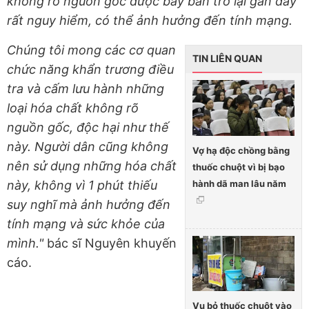
không rõ nguồn gốc được bày bán trở lại gần đây
rất nguy hiểm, có thể ảnh hưởng đến tính mạng.
Chúng tôi mong các cơ quan
TIN LIÊN QUAN
chức năng khẩn trương điều
tra và cấm lưu hành những
loại hóa chất không rõ
nguồn gốc, độc hại như thế
này. Người dân cũng không
Vợ hạ độc chồng bằng
nên sử dụng những hóa chất
thuốc chuột vì bị bạo
hành dã man lâu năm
này, không vì 1 phút thiếu
suy nghĩ mà ảnh hưởng đến
tính mạng và sức khỏe của
mình."
bác sĩ Nguyên khuyến
cáo.
Vụ bỏ thuốc chuột vào