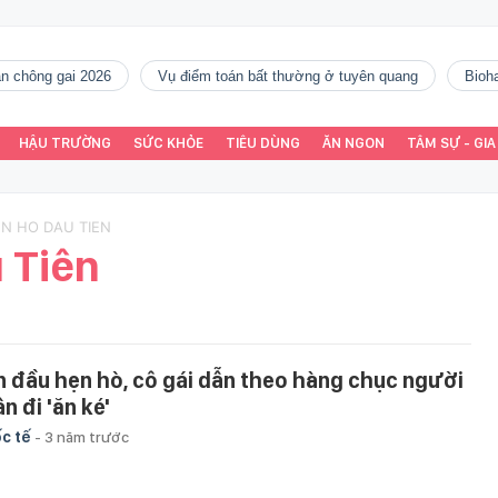
gàn chông gai 2026
vụ điểm toán bất thường ở tuyên quang
Bio
HẬU TRƯỜNG
SỨC KHỎE
TIÊU DÙNG
ĂN NGON
TÂM SỰ - GIA
EN HO DAU TIEN
 Tiên
n đầu hẹn hò, cô gái dẫn theo hàng chục người
n đi 'ăn ké'
c tế
-
3 năm trước