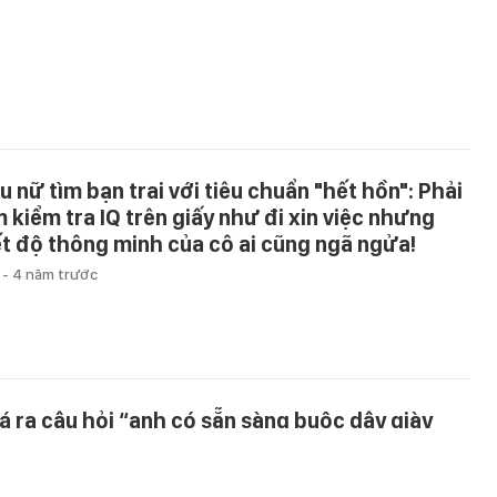
u nữ tìm bạn trai với tiêu chuẩn "hết hồn": Phải
m kiểm tra IQ trên giấy như đi xin việc nhưng
ết độ thông minh của cô ai cũng ngã ngửa!
u
-
4 năm trước
á ra câu hỏi “anh có sẵn sàng buộc dây giày
o em không?” là lý do khiến các cô gái lấy nhầm
ồng