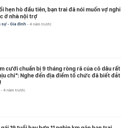
i hẹn hò đầu tiên, bạn trai đã nói muốn vợ nghỉ
̣c ở nhà nội trợ
 sự - Gia đình
-
4 năm trước
m cưới chuẩn bị 9 tháng ròng rã của cô dâu rất
hịu chi": Nghe đến địa điểm tổ chức đã biết đắt
!
u
-
4 năm trước
 gái 19 tuổi bay hơn 11 nghìn km gặp bạn trai