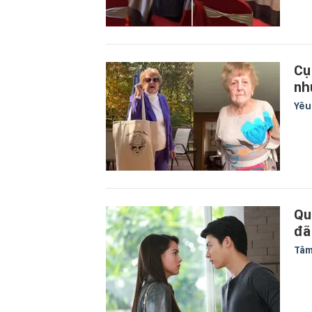
Cụ
nh
Yê
Qu
đã
Tâm