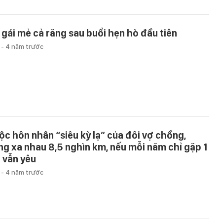
 gái mẻ cả răng sau buổi hẹn hò đầu tiên
u
-
4 năm trước
ộc hôn nhân “siêu kỳ lạ” của đôi vợ chồng,
ng xa nhau 8,5 nghìn km, nếu mỗi năm chỉ gặp 1
n vẫn yêu
u
-
4 năm trước