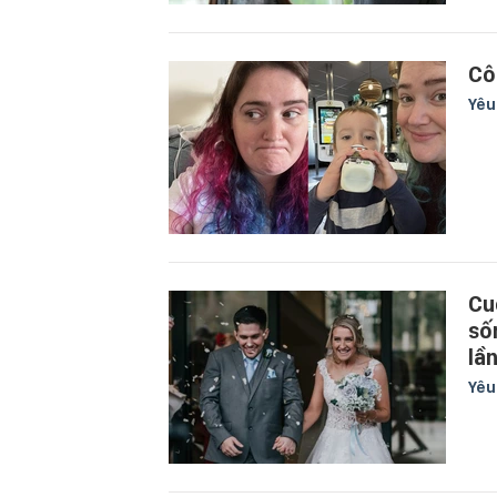
Cô
Yê
Cu
số
lầ
Yê