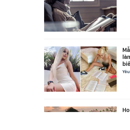
Mẫ
là
bi
Yê
Ho
ch
ch