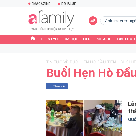
EMAGAZINE
DR. BLUE
Anh trai vượt n
LIFESTYLE
XÃ HỘI
ĐẸP
MẸ & BÉ
GIÁO DỤC
TIN TỨC VỀ BUỔI HẸN HÒ ĐẦU TIÊN - BUOI H
Buổi Hẹn Hò Đầu
Chia sẻ
Lầ
thâ
Quố