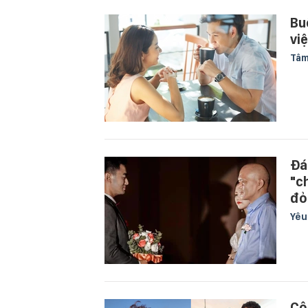
Buổ
viê
Tâm
Đá
"c
đỏ
Yê
Cô