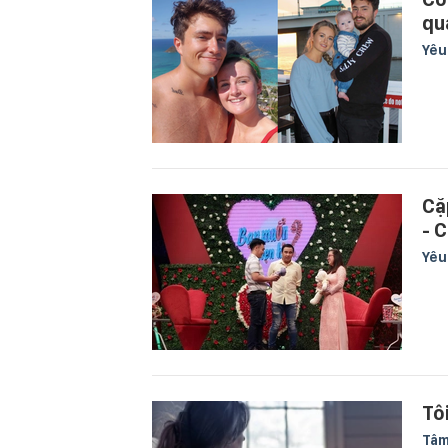
qu
Yê
Cặ
- 
Yê
Tô
Tâm