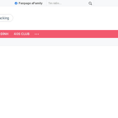
Fanpage aFamily
hacking
 ĐÌNH
40S CLUB