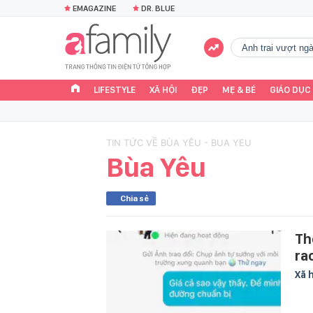
EMAGAZINE
DR. BLUE
Anh trai vượt n
LIFESTYLE
XÃ HỘI
ĐẸP
MẸ & BÉ
GIÁO DỤC
TIN TỨC VỀ BÙA YÊU - BUA YEU
Bùa Yêu
Chia sẻ
Th
ra
Xã 