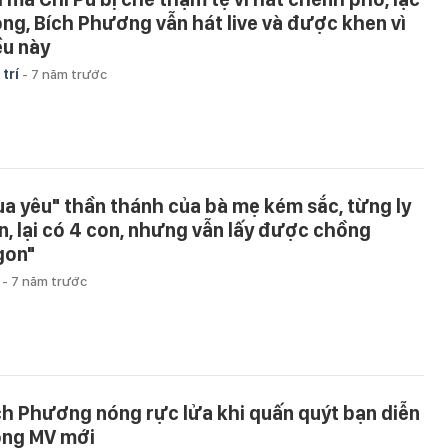
ọng, Bích Phương vẫn hát live và được khen vì
ều này
 trí
-
7 năm trước
ùa yêu" thần thánh của bà mẹ kém sắc, từng ly
n, lại có 4 con, nhưng vẫn lấy được chồng
gon"
u
-
7 năm trước
ch Phương nóng rực lửa khi quấn quýt bạn diễn
ong MV mới