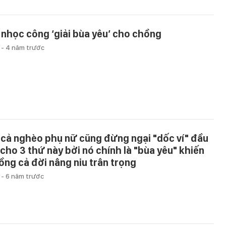
 nhọc công ‘giải bùa yêu’ cho chồng
u
-
4 năm trước
 cả nghèo phụ nữ cũng đừng ngại "dốc ví" đầu
 cho 3 thứ này bởi nó chính là "bùa yêu" khiến
ồng cả đời nâng niu trân trọng
u
-
6 năm trước