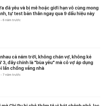
ữa đã yêu và bị mê hoặc giới hạn vô cùng mong
nh, tự test bản thân ngay qua 9 dấu hiệu này
u
-
6 năm trước
 nhau cả năm trời, không chán vợ, không kẻ
ứ 3, đây chính là "bùa yêu" mà cô vợ áp dụng
i lần chồng vắng nhà
u
-
7 năm trước
i mà Chi Pu bị chê thậm tệ vì hát chênh phô, lạc