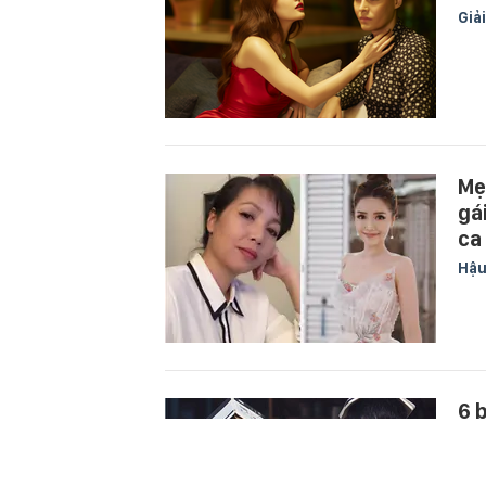
Giải
Mẹ
gái
ca
Hậu
6 
kh
Yê