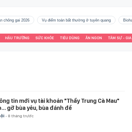
gàn chông gai 2026
vụ điểm toán bất thường ở tuyên quang
Bio
HẬU TRƯỜNG
SỨC KHỎE
TIÊU DÙNG
ĂN NGON
TÂM SỰ - GIA
ông tin mới vụ tài khoản "Thầy Trung Cà Mau"
o… gỡ bùa yêu, bùa đánh đề
hội
-
8 tháng trước