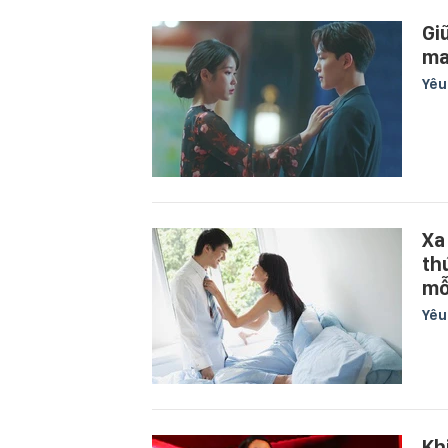
Gi
ma
Yê
Xa
th
mỗ
Yê
Kh