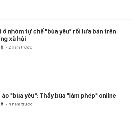
t ổ nhóm tự chế "bùa yêu" rồi lừa bán trên
ng xã hội
hội
-
2 năm trước
 ảo "bùa yêu": Thầy bùa "làm phép" online
hội
-
4 năm trước