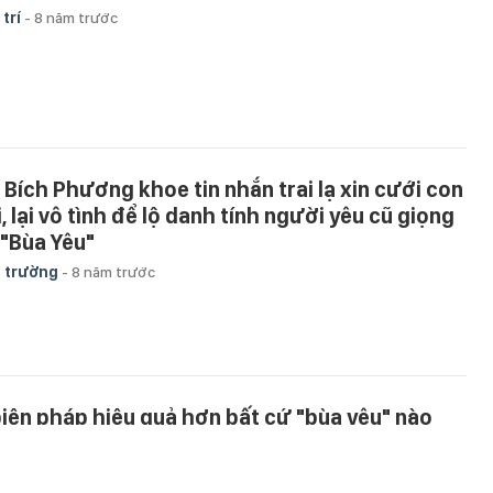
 trí
-
8 năm trước
 Bích Phương khoe tin nhắn trai lạ xin cưới con
, lại vô tình để lộ danh tính người yêu cũ giọng
 "Bùa Yêu"
 trường
-
8 năm trước
biện pháp hiệu quả hơn bất cứ "bùa yêu" nào
iến chàng luôn say đắm bạn không muốn rời
u
-
8 năm trước