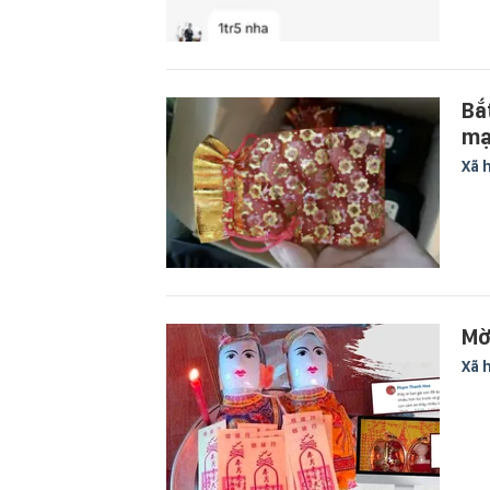
Bắ
mạ
Xã 
Mờ
Xã 