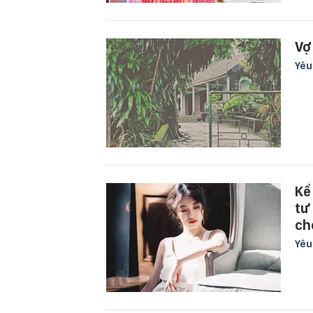
Vợ
Yê
Kể
tư
ch
Yê