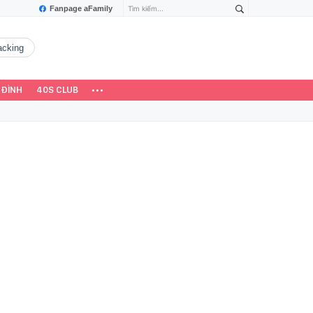
Fanpage aFamily
hacking
 ĐÌNH
40S CLUB