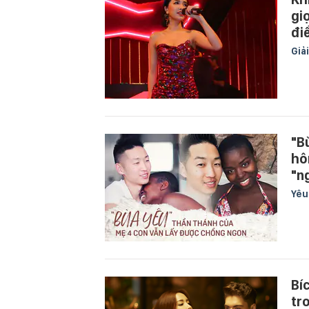
gi
đi
Giải
"B
hô
"n
Yê
Bí
tr