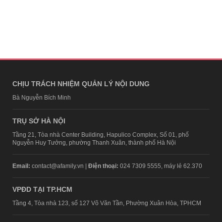
CHỊU TRÁCH NHIỆM QUẢN LÝ NỘI DUNG
Bà Nguyễn Bích Minh
TRỤ SỞ HÀ NỘI
Tầng 21, Tòa nhà Center Building, Hapulico Complex, Số 01, phố
Nguyễn Huy Tưởng, phường Thanh Xuân, thành phố Hà Nội
Email:
contact@afamily.vn |
Điện thoại:
024 7309 5555, máy lẻ 62.370
VPĐD TẠI TP.HCM
Tầng 4, Tòa nhà 123, số 127 Võ Văn Tần, Phường Xuân Hòa, TPHCM