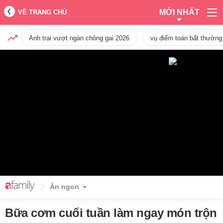
MỚI NHẤT
VỀ TRANG CHỦ
Anh trai vượt ngàn chông gai 2026
vụ điểm toán bất thường
Ăn ngon
Bữa cơm cuối tuần làm ngay món trộn