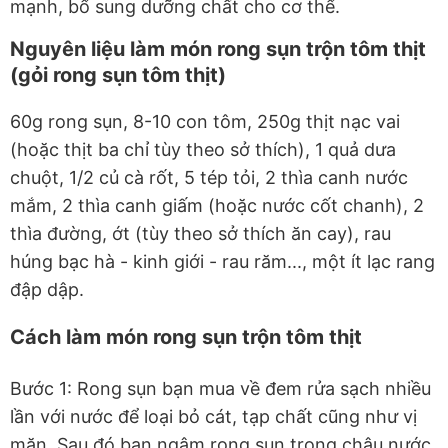
mạnh, bổ sung dưỡng chất cho cơ thể.
Nguyên liệu làm món rong sụn trộn tôm thịt
(gỏi rong sụn tôm thịt)
60g rong sụn, 8-10 con tôm, 250g thịt nạc vai
(hoặc thịt ba chỉ tùy theo sở thích), 1 quả dưa
chuột, 1/2 củ cà rốt, 5 tép tỏi, 2 thìa canh nước
mắm, 2 thìa canh giấm (hoặc nước cốt chanh), 2
thìa đường, ớt (tùy theo sở thích ăn cay), rau
húng bạc hà - kinh giới - rau răm..., một ít lạc rang
đập dập.
Cách làm món rong sụn trộn tôm thịt
Bước 1: Rong sụn bạn mua về đem rửa sạch nhiều
lần với nước để loại bỏ cát, tạp chất cũng như vị
mặn. Sau đó bạn ngâm rong sụn trong chậu nước