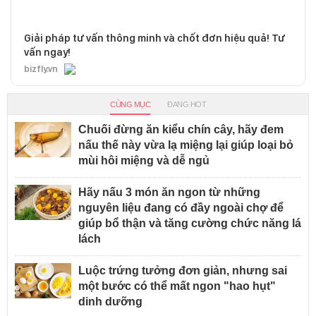
Giải pháp tư vấn thông minh và chốt đơn hiệu quả! Tư
vấn ngay!
bizfly.vn
CÙNG MỤC
ĐANG HOT
Chuối đừng ăn kiểu chín cây, hãy đem
nấu thế này vừa lạ miệng lại giúp loại bỏ
mùi hôi miệng và dễ ngủ
Hãy nấu 3 món ăn ngon từ những
nguyên liệu đang có đầy ngoài chợ để
giúp bổ thận và tăng cường chức năng lá
lách
Luộc trứng tưởng đơn giản, nhưng sai
một bước có thể mất ngon "hao hụt"
dinh dưỡng