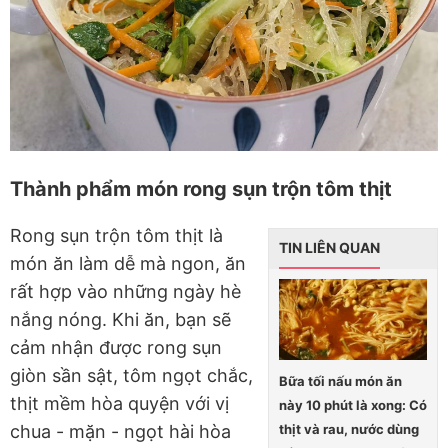
Thành phẩm món rong sụn trộn tôm thịt
Rong sụn trộn tôm thịt là
TIN LIÊN QUAN
món ăn làm dễ mà ngon, ăn
rất hợp vào những ngày hè
nắng nóng. Khi ăn, bạn sẽ
cảm nhận được rong sụn
giòn sần sật, tôm ngọt chắc,
Bữa tối nấu món ăn
thịt mềm hòa quyện với vị
này 10 phút là xong: Có
thịt và rau, nước dùng
chua - mặn - ngọt hài hòa