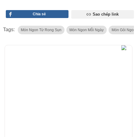
Chia sẻ
Sao chép link
Tags:
Món Ngon Từ Rong Sụn
Món Ngon Mỗi Ngày
Món Gỏi Ngon