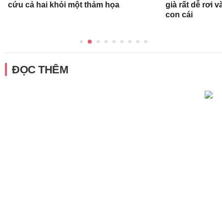
cứu cả hai khỏi một thảm họa
già rất dễ rơi
con cái
ĐỌC THÊM