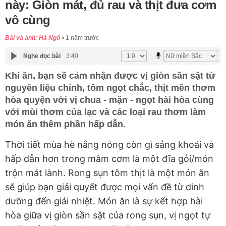
này: Giòn mát, đủ rau và thịt đưa cơm
vô cùng
Bài và ảnh: Hà Ngô
1 năm trước
Nghe đọc bài
3:40
Khi ăn, bạn sẽ cảm nhận được vị giòn sần sật từ
nguyên liệu chính, tôm ngọt chắc, thịt mền thơm
hòa quyện với vị chua - mặn - ngọt hài hòa cùng
với mùi thơm của lạc và các loại rau thơm làm
món ăn thêm phần hấp dẫn.
Thời tiết mùa hè nắng nóng còn gì sảng khoái và
hấp dẫn hơn trong mâm cơm là một đĩa gỏi/món
trộn mát lành. Rong sụn tôm thịt là một món ăn
sẽ giúp bạn giải quyết được mọi vấn đề từ dinh
dưỡng đến giải nhiệt. Món ăn là sự kết hợp hài
hòa giữa vị giòn sần sật của rong sụn, vị ngọt tự