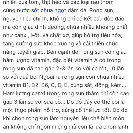
nhiên của tôm, thịt heo và các loại rau thơm
cùng
nước sốt chua ngọt
đậm đà. Rong sụn,
nguyên liệu chính, không chỉ có kết cấu độc đáo
mà còn giàu dinh dưỡng, chứa nhiều khoáng chất
như canxi, i-ốt, và chất xơ, giúp hỗ trợ tiêu hóa,
tăng cường sức khỏe xương và cải thiện chức
năng tuyến giáp. Bên cạnh đó, rong sụn còn giàu
hàm lượng vitamin, đặc biệt vitamin A có trong
rong sụn đã cao gấp 2-3 lần so với cà rốt, 10 lần
so với quả bơ. Ngoài ra rong sụn còn chứa nhiều
vitamin B1, B2, B6, C, D, E, cùng sắt, đồng, kẽm...
Hàm lượng canxi trong rong sụn thậm chí còn cao
gấp 3 lần so với sữa bò... Do đó đây có thể coi là
một thực phẩm hỗ trợ, củng cố thể lực tốt. Do đó
khi chọn rong sụn làm nguyên liệu chế biến món
ăn không chỉ ngon miệng mà còn là lựa chọn lành