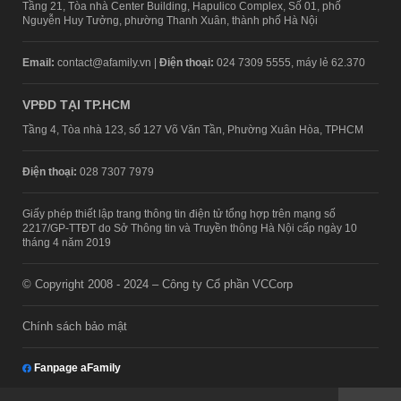
Tầng 21, Tòa nhà Center Building, Hapulico Complex, Số 01, phố
Nguyễn Huy Tưởng, phường Thanh Xuân, thành phố Hà Nội
Email:
contact@afamily.vn |
Điện thoại:
024 7309 5555, máy lẻ 62.370
VPĐD TẠI TP.HCM
Tầng 4, Tòa nhà 123, số 127 Võ Văn Tần, Phường Xuân Hòa, TPHCM
Điện thoại:
028 7307 7979
Giấy phép thiết lập trang thông tin điện tử tổng hợp trên mạng số
2217/GP-TTĐT do Sở Thông tin và Truyền thông Hà Nội cấp ngày 10
tháng 4 năm 2019
© Copyright 2008 - 2024 – Công ty Cổ phần VCCorp
Chính sách bảo mật
Fanpage aFamily