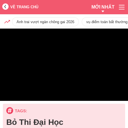
MỚI NHẤT
VỀ TRANG CHỦ
Anh trai vượt ngàn chông gai 2026
vụ điểm toán bất thường
TAGS:
Bỏ Thi Đại Học