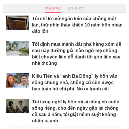
CÙNG MỤC
ĐANG HOT
Tôi chỉ lỡ mở ngăn kéo của chồng một
lần, thứ nhìn thấy khiến 10 năm hôn nhân
đảo lộn
Tôi định mua mảnh đất nhà hàng xóm để
sau này dưỡng già, nào ngờ mẹ chồng
biết chuyện liền dỗ dành tôi góp tiền xây
nhà ở cùng
Kiều Tiên và “anh Ba Đông” ly hôn vẫn
sống chung nhà, chồng cũ còn được
bao toàn bộ chi phí: Nổ ra tranh cãi
Tôi từng nghĩ ly hôn rồi ai cũng có cuộc
sống riêng, cho đến ngày gặp lại chồng
cũ sau 3 năm, tôi giật mình suýt không
nhận ra anh