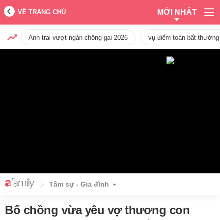
MỚI NHẤT
VỀ TRANG CHỦ
Anh trai vượt ngàn chông gai 2026
vụ điểm toán bất thường
Tâm sự - Gia đình
Bố chồng vừa yêu vợ thương con