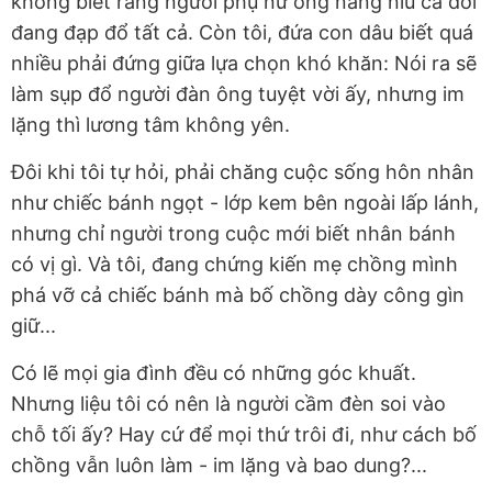
không biết rằng người phụ nữ ông nâng niu cả đời
đang đạp đổ tất cả. Còn tôi, đứa con dâu biết quá
nhiều phải đứng giữa lựa chọn khó khăn: Nói ra sẽ
làm sụp đổ người đàn ông tuyệt vời ấy, nhưng im
lặng thì lương tâm không yên.
Đôi khi tôi tự hỏi, phải chăng cuộc sống hôn nhân
như chiếc bánh ngọt - lớp kem bên ngoài lấp lánh,
nhưng chỉ người trong cuộc mới biết nhân bánh
có vị gì. Và tôi, đang chứng kiến mẹ chồng mình
phá vỡ cả chiếc bánh mà bố chồng dày công gìn
giữ...
Có lẽ mọi gia đình đều có những góc khuất.
Nhưng liệu tôi có nên là người cầm đèn soi vào
chỗ tối ấy? Hay cứ để mọi thứ trôi đi, như cách bố
chồng vẫn luôn làm - im lặng và bao dung?...