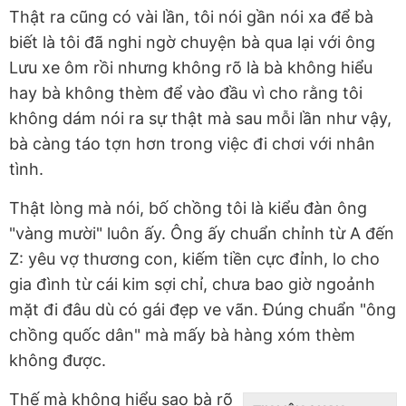
Thật ra cũng có vài lần, tôi nói gần nói xa để bà
biết là tôi đã nghi ngờ chuyện bà qua lại với ông
Lưu xe ôm rồi nhưng không rõ là bà không hiểu
hay bà không thèm để vào đầu vì cho rằng tôi
không dám nói ra sự thật mà sau mỗi lần như vậy,
bà càng táo tợn hơn trong việc đi chơi với nhân
tình.
Thật lòng mà nói, bố chồng tôi là kiểu đàn ông
"vàng mười" luôn ấy. Ông ấy chuẩn chỉnh từ A đến
Z: yêu vợ thương con, kiếm tiền cực đỉnh, lo cho
gia đình từ cái kim sợi chỉ, chưa bao giờ ngoảnh
mặt đi đâu dù có gái đẹp ve vãn. Đúng chuẩn "ông
chồng quốc dân" mà mấy bà hàng xóm thèm
không được.
Thế mà không hiểu sao bà rõ