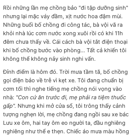
Rồi những lần mẹ chồng bảo "đi tập dưỡng sinh"
nhưng lại mặc váy đầm, xịt nước hoa đậm mùi.
Những buổi bố chồng đi công tác, bà vội vã ra
khỏi nhà lúc cơm nước xong xuôi rồi có khi 11h
đêm chưa thấy về. Cái cách bà vội tắt điện thoại
khi bố chồng bước vào phòng... Tất cả khiến tôi
không thể không nảy sinh nghi vấn.
Đỉnh điểm là hôm đó. Trời mưa tầm tã, bố chồng
gọi điện bảo về trễ vì kẹt xe. Tôi đang chuẩn bị
cơm tối thì nghe tiếng mẹ chồng nói vọng vào
nhà:
"Con cứ ăn trước đi, mẹ phải ra tiệm thuốc
gấp".
Nhưng khi mở cửa sổ, tôi trông thấy cảnh
tượng nghẹn lời, mẹ chồng đang ngồi sau xe bác
Lưu xe ôm, hai tay ôm eo người ta, đầu nghiêng
nghiêng như thể e thẹn. Chiếc áo mưa màu hồng