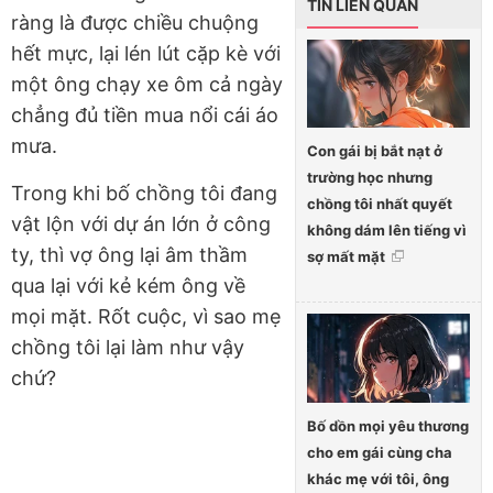
TIN LIÊN QUAN
ràng là được chiều chuộng
hết mực, lại lén lút cặp kè với
một ông chạy xe ôm cả ngày
chẳng đủ tiền mua nổi cái áo
mưa.
Con gái bị bắt nạt ở
trường học nhưng
Trong khi bố chồng tôi đang
chồng tôi nhất quyết
vật lộn với dự án lớn ở công
không dám lên tiếng vì
ty, thì vợ ông lại âm thầm
sợ mất mặt
qua lại với kẻ kém ông về
mọi mặt. Rốt cuộc, vì sao mẹ
chồng tôi lại làm như vậy
chứ?
Bố dồn mọi yêu thương
cho em gái cùng cha
khác mẹ với tôi, ông