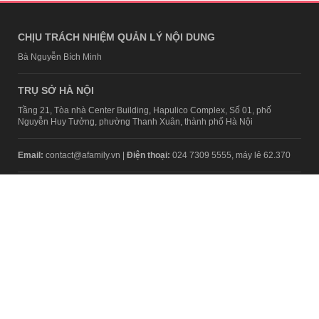
CHỊU TRÁCH NHIỆM QUẢN LÝ NỘI DUNG
Bà Nguyễn Bích Minh
TRỤ SỞ HÀ NỘI
Tầng 21, Tòa nhà Center Building, Hapulico Complex, Số 01, phố
Nguyễn Huy Tưởng, phường Thanh Xuân, thành phố Hà Nội
Email:
contact@afamily.vn |
Điện thoại:
024 7309 5555, máy lẻ 62.370
VPĐD TẠI TP.HCM
Tầng 4, Tòa nhà 123, số 127 Võ Văn Tần, Phường Xuân Hòa, TPHCM
Điện thoại:
028 7307 7979
Giấy phép thiết lập trang thông tin điện tử tổng hợp trên mạng số
2217/GP-TTĐT do Sở Thông tin và Truyền thông Hà Nội cấp ngày 10
tháng 4 năm 2019