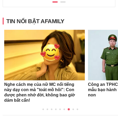
TIN NỔI BẬT AFAMILY
Nghe cách mẹ của nữ MC nổi tiếng
Công an TPHCM
này dạy con mà "toát mồ hôi": Con
mẫu bạo hành 
được phen nhớ đời, không bao giờ
non
dám bất cẩn!