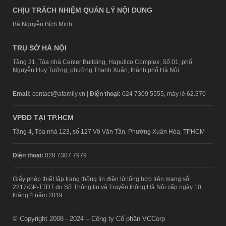
CHỊU TRÁCH NHIỆM QUẢN LÝ NỘI DUNG
Bà Nguyễn Bích Minh
TRỤ SỞ HÀ NỘI
Tầng 21, Tòa nhà Center Building, Hapulico Complex, Số 01, phố
Nguyễn Huy Tưởng, phường Thanh Xuân, thành phố Hà Nội
Email:
contact@afamily.vn |
Điện thoại:
024 7309 5555, máy lẻ 62.370
VPĐD TẠI TP.HCM
Tầng 4, Tòa nhà 123, số 127 Võ Văn Tần, Phường Xuân Hòa, TPHCM
Điện thoại:
028 7307 7979
Giấy phép thiết lập trang thông tin điện tử tổng hợp trên mạng số
2217/GP-TTĐT do Sở Thông tin và Truyền thông Hà Nội cấp ngày 10
tháng 4 năm 2019
© Copyright 2008 - 2024 – Công ty Cổ phần VCCorp