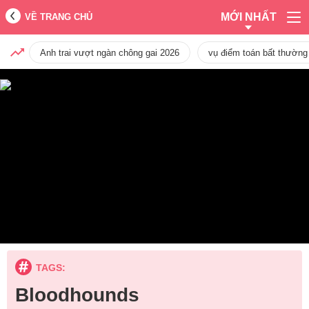
MỚI NHẤT
VỀ TRANG CHỦ
Anh trai vượt ngàn chông gai 2026
vụ điểm toán bất thường
TAGS:
Bloodhounds