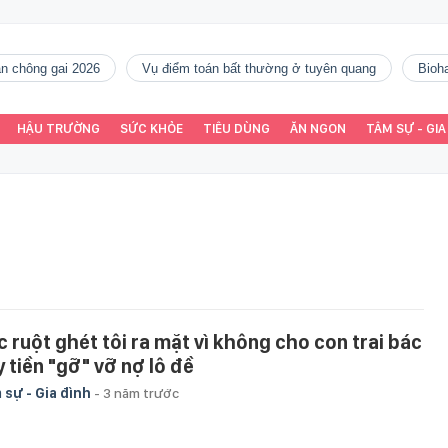
gàn chông gai 2026
vụ điểm toán bất thường ở tuyên quang
Bio
HẬU TRƯỜNG
SỨC KHỎE
TIÊU DÙNG
ĂN NGON
TÂM SỰ - GIA
c ruột ghét tôi ra mặt vì không cho con trai bác
y tiền "gỡ" vỡ nợ lô đề
 sự - Gia đình
-
3 năm trước