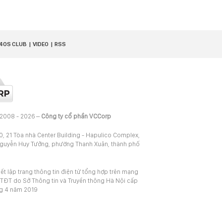
40S CLUB
VIDEO
RSS
 2008 - 2026 –
Công ty cổ phần VCCorp
20, 21 Tòa nhà Center Building - Hapulico Complex,
Nguyễn Huy Tưởng, phường Thanh Xuân, thành phố
iết lập trang thông tin điện tử tổng hợp trên mạng
TĐT do Sở Thông tin và Truyền thông Hà Nội cấp
ng 4 năm 2019