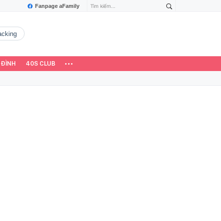
Fanpage aFamily
hacking
 ĐÌNH
40S CLUB