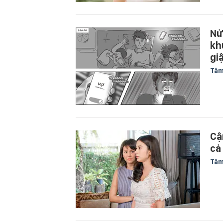
Nử
kh
gi
Tâm
Cậ
cả
Tâm