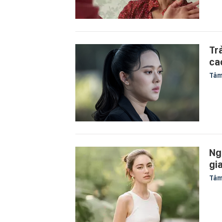
Tr
ca
Tâm
Ng
gi
Tâm