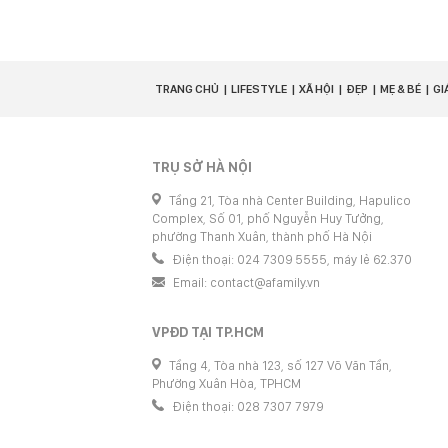
TRANG CHỦ
LIFESTYLE
XÃ HỘI
ĐẸP
MẸ & BÉ
GI
TRỤ SỞ HÀ NỘI
Tầng 21, Tòa nhà Center Building, Hapulico
Complex, Số 01, phố Nguyễn Huy Tưởng,
phường Thanh Xuân, thành phố Hà Nội
Điện thoại: 024 7309 5555, máy lẻ 62.370
Email:
contact@afamily.vn
VPĐD TẠI TP.HCM
Tầng 4, Tòa nhà 123, số 127 Võ Văn Tần,
Phường Xuân Hòa, TPHCM
Điện thoại: 028 7307 7979