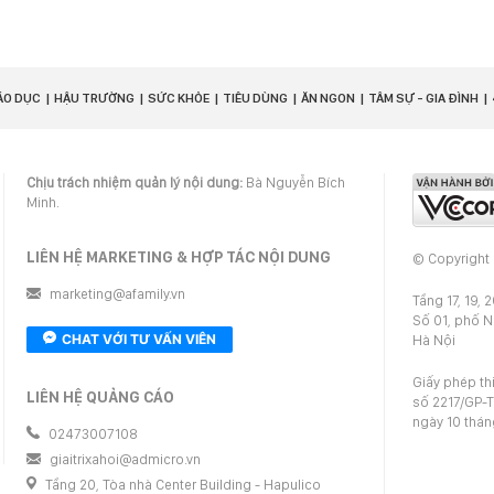
ÁO DỤC
HẬU TRƯỜNG
SỨC KHỎE
TIÊU DÙNG
ĂN NGON
TÂM SỰ - GIA ĐÌNH
Chịu trách nhiệm quản lý nội dung:
Bà Nguyễn Bích
Minh.
LIÊN HỆ MARKETING & HỢP TÁC NỘI DUNG
© Copyright
marketing@afamily.vn
Tầng 17, 19, 
Số 01, phố 
CHAT VỚI TƯ VẤN VIÊN
Hà Nội
Giấy phép th
LIÊN HỆ QUẢNG CÁO
số 2217/GP-T
ngày 10 thá
02473007108
giaitrixahoi@admicro.vn
Tầng 20, Tòa nhà Center Building - Hapulico