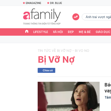
EMAGAZINE
DR. BLUE
Anh trai vượt n
LIFESTYLE
XÃ HỘI
ĐẸP
MẸ & BÉ
GIÁO DỤC
TIN TỨC VỀ BỊ VỠ NỢ - BI VO NO
Bị Vỡ Nợ
Chia sẻ
Bá
va
Tâm