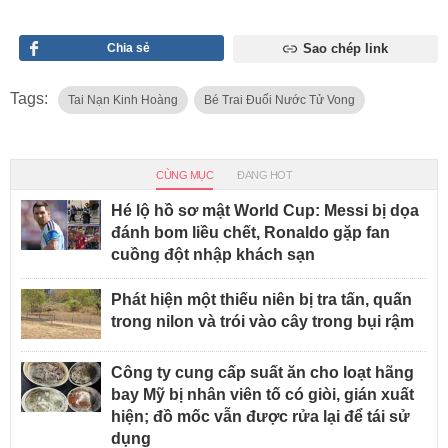
Chia sẻ
Sao chép link
Tags:
Tai Nạn Kinh Hoàng
Bé Trai Đuối Nước Tử Vong
CÙNG MỤC
ĐANG HOT
Hé lộ hồ sơ mật World Cup: Messi bị dọa
đánh bom liều chết, Ronaldo gặp fan
cuồng đột nhập khách sạn
Phát hiện một thiếu niên bị tra tấn, quấn
trong nilon và trói vào cây trong bụi rậm
Công ty cung cấp suất ăn cho loạt hãng
bay Mỹ bị nhân viên tố có giòi, gián xuất
hiện; đồ mốc vẫn được rửa lại để tái sử
dụng