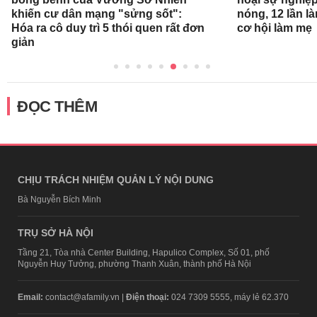
khiến cư dân mạng "sửng sốt":
nóng, 12 lần l
Hóa ra cô duy trì 5 thói quen rất đơn
cơ hội làm mẹ
giản
ĐỌC THÊM
CHỊU TRÁCH NHIỆM QUẢN LÝ NỘI DUNG
Bà Nguyễn Bích Minh
TRỤ SỞ HÀ NỘI
Tầng 21, Tòa nhà Center Building, Hapulico Complex, Số 01, phố
Nguyễn Huy Tưởng, phường Thanh Xuân, thành phố Hà Nội
Email:
contact@afamily.vn |
Điện thoại:
024 7309 5555, máy lẻ 62.370