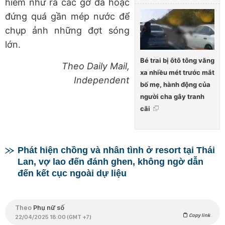
hiểm như ra các gờ đá hoặc
đứng quá gần mép nước để
chụp ảnh những đợt sóng
lớn.
Bé trai bị ôtô tông văng
Theo Daily Mail,
xa nhiều mét trước mắt
Independent
bố mẹ, hành động của
người cha gây tranh
cãi
Phát hiện chồng và nhân tình ở resort tại Thái
Lan, vợ lao đến đánh ghen, không ngờ dẫn
đến kết cục ngoài dự liệu
Theo
Phụ nữ số
Copy link
22/04/2025 18:00 (GMT +7)