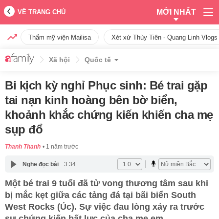
MỚI NHẤT
VỀ TRANG CHỦ
Thẩm mỹ viện Mailisa
Xét xử Thùy Tiên - Quang Linh Vlogs
Xã hội
Quốc tế
Bi kịch kỳ nghỉ Phục sinh: Bé trai gặp
tai nạn kinh hoàng bên bờ biển,
khoảnh khắc chứng kiến khiến cha mẹ
sụp đổ
Thanh Thanh
1 năm trước
Nghe đọc bài
3:34
Một bé trai 9 tuổi đã tử vong thương tâm sau khi
bị mắc kẹt giữa các tảng đá tại bãi biển South
West Rocks (Úc). Sự việc đau lòng xảy ra trước
sự chứng kiến bất lực của cha mẹ em.