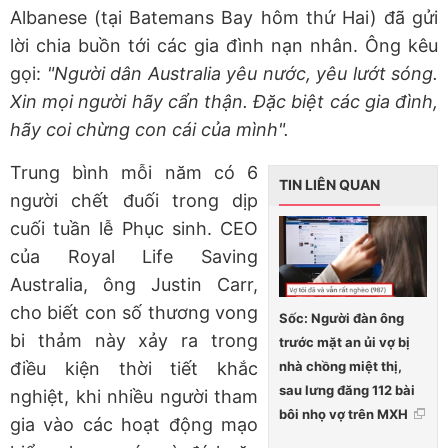
Albanese (tại Batemans Bay hôm thứ Hai) đã gửi
lời chia buồn tới các gia đình nạn nhân. Ông kêu
gọi:
"Người dân Australia yêu nước, yêu lướt sóng.
Xin mọi người hãy cẩn thận. Đặc biệt các gia đình,
hãy coi chừng con cái của mình".
Trung bình mỗi năm có 6
TIN LIÊN QUAN
người chết đuối trong dịp
cuối tuần lễ Phục sinh. CEO
của Royal Life Saving
Australia, ông Justin Carr,
cho biết con số thương vong
Sốc: Người đàn ông
bi thảm này xảy ra trong
trước mặt an ủi vợ bị
nhà chồng miệt thị,
điều kiện thời tiết khắc
sau lưng đăng 112 bài
nghiệt, khi nhiều người tham
bôi nhọ vợ trên MXH
gia vào các hoạt động mạo