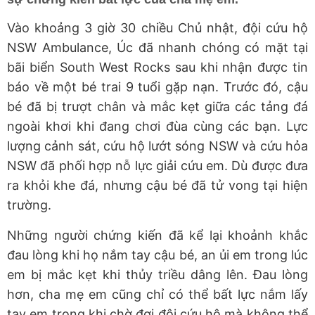
Vào khoảng 3 giờ 30 chiều Chủ nhật, đội cứu hộ
NSW Ambulance, Úc đã nhanh chóng có mặt tại
bãi biển South West Rocks sau khi nhận được tin
báo về một bé trai 9 tuổi gặp nạn. Trước đó, cậu
bé đã bị trượt chân và mắc kẹt giữa các tảng đá
ngoài khơi khi đang chơi đùa cùng các bạn. Lực
lượng cảnh sát, cứu hộ lướt sóng NSW và cứu hỏa
NSW đã phối hợp nỗ lực giải cứu em. Dù được đưa
ra khỏi khe đá, nhưng cậu bé đã tử vong tại hiện
trường.
Những người chứng kiến đã kể lại khoảnh khắc
đau lòng khi họ nắm tay cậu bé, an ủi em trong lúc
em bị mắc kẹt khi thủy triều dâng lên. Đau lòng
hơn, cha mẹ em cũng chỉ có thể bất lực nắm lấy
tay em trong khi chờ đợi đội cứu hộ mà không thể