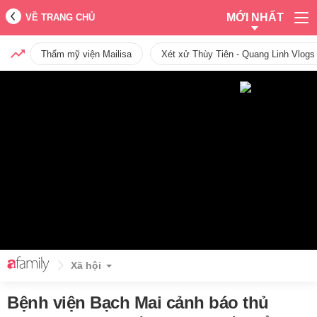
MỚI NHẤT
VỀ TRANG CHỦ
Thẩm mỹ viện Mailisa
Xét xử Thùy Tiên - Quang Linh Vlogs
Xã hội
Bệnh viện Bạch Mai cảnh báo thủ