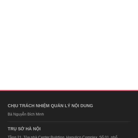
CHỊU TRÁCH NHIỆM QUẢN LÝ NỘI DUNG
Bà Nguyễn Bích Minh
TRỤ SỞ HÀ NỘI
Tầng 21, Tòa nhà Center Building, Hapulico Complex, Số 01, phố