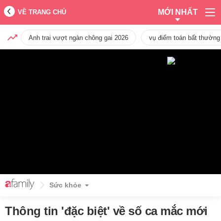
MỚI NHẤT
VỀ TRANG CHỦ
Anh trai vượt ngàn chông gai 2026
vụ điểm toán bất thường
Sức khỏe
Thông tin 'đặc biệt' về số ca mắc mới