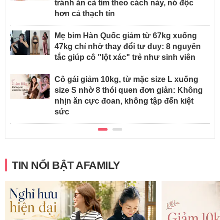
tránh ăn cà tím theo cách này, nó độc
hơn cả thạch tín
Mẹ bỉm Hàn Quốc giảm từ 67kg xuống
47kg chỉ nhờ thay đổi tư duy: 8 nguyên
tắc giúp cô "lột xác" trẻ như sinh viên
Cô gái giảm 10kg, từ mặc size L xuống
size S nhờ 8 thói quen đơn giản: Không
nhịn ăn cực đoan, không tập đến kiệt
sức
TIN NỔI BẬT AFAMILY