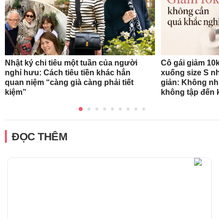
Nhật ký chi tiêu một tuần của người
Cô gái giảm 10k
nghỉ hưu: Cách tiêu tiền khác hẳn
xuống size S n
quan niệm “càng già càng phải tiết
giản: Không nh
kiệm”
không tập đến k
ĐỌC THÊM