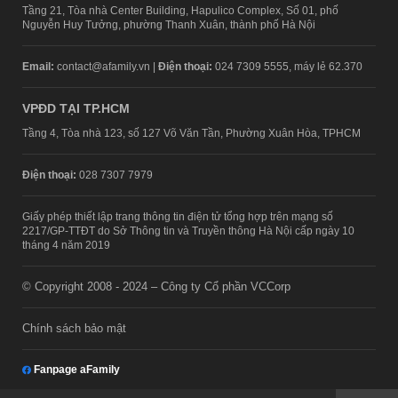
Tầng 21, Tòa nhà Center Building, Hapulico Complex, Số 01, phố
Nguyễn Huy Tưởng, phường Thanh Xuân, thành phố Hà Nội
Email:
contact@afamily.vn |
Điện thoại:
024 7309 5555, máy lẻ 62.370
VPĐD TẠI TP.HCM
Tầng 4, Tòa nhà 123, số 127 Võ Văn Tần, Phường Xuân Hòa, TPHCM
Điện thoại:
028 7307 7979
Giấy phép thiết lập trang thông tin điện tử tổng hợp trên mạng số
2217/GP-TTĐT do Sở Thông tin và Truyền thông Hà Nội cấp ngày 10
tháng 4 năm 2019
© Copyright 2008 - 2024 – Công ty Cổ phần VCCorp
Chính sách bảo mật
Fanpage aFamily