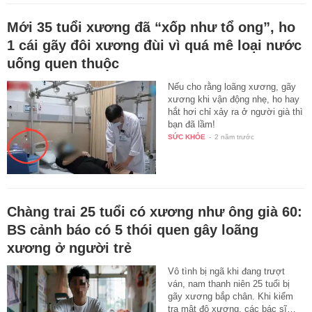
Mới 35 tuổi xương đã “xốp như tổ ong”, ho
1 cái gãy đôi xương đùi vì quá mê loại nước
uống quen thuộc
Nếu cho rằng loãng xương, gãy
xương khi vận động nhẹ, ho hay
hắt hơi chỉ xảy ra ở người già thì
bạn đã lầm!
SỨC KHỎE
-
2 năm trước
Chàng trai 25 tuổi có xương như ông già 60:
BS cảnh báo có 5 thói quen gây loãng
xương ở người trẻ
Vô tình bị ngã khi đang trượt
ván, nam thanh niên 25 tuổi bị
gãy xương bắp chân. Khi kiểm
tra mật độ xương, các bác sĩ…