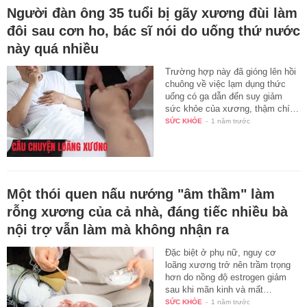
Người đàn ông 35 tuổi bị gãy xương đùi làm
đôi sau cơn ho, bác sĩ nói do uống thứ nước
này quá nhiều
Trường hợp này đã gióng lên hồi
chuông về việc lạm dụng thức
uống có ga dẫn đến suy giảm
sức khỏe của xương, thậm chí…
SỨC KHỎE
-
1 năm trước
Một thói quen nấu nướng "âm thầm" làm
rỗng xương của cả nhà, đáng tiếc nhiều bà
nội trợ vẫn làm mà không nhận ra
Đặc biệt ở phụ nữ, nguy cơ
loãng xương trở nên trầm trọng
hơn do nồng độ estrogen giảm
sau khi mãn kinh và mất…
SỨC KHỎE
-
1 năm trước