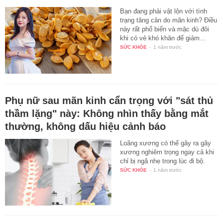
Bạn đang phải vật lộn với tình
trạng tăng cân do mãn kinh? Điều
này rất phổ biến và mặc dù đôi
khi có vẻ khó khăn để giảm…
SỨC KHỎE
-
1 năm trước
Phụ nữ sau mãn kinh cẩn trọng với "sát thủ
thầm lặng" này: Không nhìn thấy bằng mắt
thường, không dấu hiệu cảnh báo
Loãng xương có thể gây ra gãy
xương nghiêm trọng ngay cả khi
chỉ bị ngã nhẹ trong lúc đi bộ.
SỨC KHỎE
-
1 năm trước