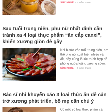
có…
SỨC KHỎE
-
4 năm trước
Sau tuổi trung niên, phụ nữ nhất định cần
tránh xa 4 loại thực phẩm “ăn cắp canxi”,
khiến xương giòn dễ gãy
Khi bước vào tuổi trung niên, cơ
thể phụ nữ xuất hiện nhiều vấn
đề, đây cũng là lúc thích hợp để
phòng ngừa loãng xương sớm.
SỨC KHỎE
-
5 năm trước
Bác sĩ nhi khuyến cáo 3 loại thức ăn dễ cản
trở xương phát triển, bố mẹ cần chú ý
Có một số loại thực phẩm cản