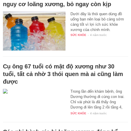
nguy cơ loãng xương, bỏ ngay còn kịp
Dưới đây là thói quen dùng đồ
uống bạn nên loại bỏ càng sớm
càng tốt vì lợi ích sức khỏe
xương của chính mình.
SỨC KHỎE
-
4 năm trước
Cụ ông 67 tuổi có mật độ xương như 30
tuổi, tất cả nhờ 3 thói quen mà ai cũng làm
được
Trong lần đến khám bệnh, ông
Dương thường đi cùng con trai.
Chỉ vài phút là đã thấy ông
Dương đi lên tầng 2 rồi tầng 4,
bỏ…
SỨC KHỎE
-
4 năm trước