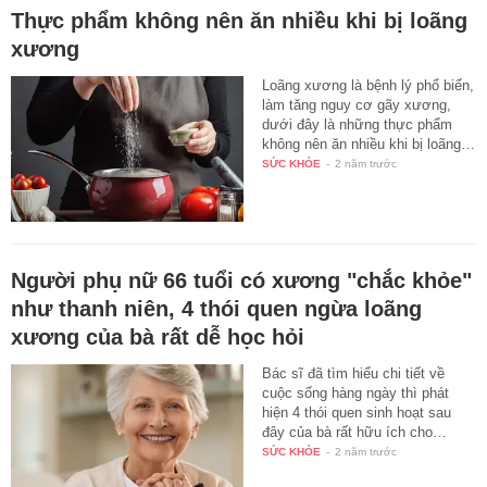
Thực phẩm không nên ăn nhiều khi bị loãng
xương
Loãng xương là bệnh lý phổ biến,
làm tăng nguy cơ gãy xương,
dưới đây là những thực phẩm
không nên ăn nhiều khi bị loãng…
SỨC KHỎE
-
2 năm trước
Người phụ nữ 66 tuổi có xương "chắc khỏe"
như thanh niên, 4 thói quen ngừa loãng
xương của bà rất dễ học hỏi
Bác sĩ đã tìm hiểu chi tiết về
cuộc sống hàng ngày thì phát
hiện 4 thói quen sinh hoạt sau
đây của bà rất hữu ích cho…
SỨC KHỎE
-
2 năm trước