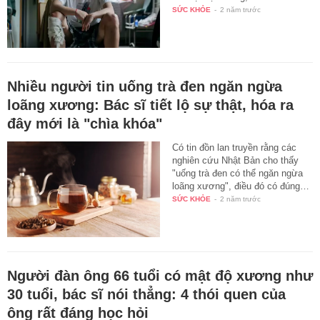
SỨC KHỎE
-
2 năm trước
Nhiều người tin uống trà đen ngăn ngừa
loãng xương: Bác sĩ tiết lộ sự thật, hóa ra
đây mới là "chìa khóa"
Có tin đồn lan truyền rằng các
nghiên cứu Nhật Bản cho thấy
"uống trà đen có thể ngăn ngừa
loãng xương", điều đó có đúng…
SỨC KHỎE
-
2 năm trước
Người đàn ông 66 tuổi có mật độ xương như
30 tuổi, bác sĩ nói thẳng: 4 thói quen của
ông rất đáng học hỏi