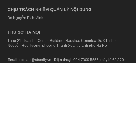
CHỊU TRÁCH NHIỆM QUẢN LÝ NỘI DUNG
Bà Nguyễn Bích Minh
TRỤ SỞ HÀ NỘI
Tầng 21, Tòa nhà Center Building, Hapulico Complex, Số 01, phố
Nguyễn Huy Tưởng, phường Thanh Xuân, thành phố Hà Nội
Email:
contact@afamily.vn |
Điện thoại:
024 7309 5555, máy lẻ 62.370
VPĐD TẠI TP.HCM
Tầng 4, Tòa nhà 123, số 127 Võ Văn Tần, Phường Xuân Hòa, TPHCM
Điện thoại:
028 7307 7979
Giấy phép thiết lập trang thông tin điện tử tổng hợp trên mạng số
2217/GP-TTĐT do Sở Thông tin và Truyền thông Hà Nội cấp ngày 10
tháng 4 năm 2019
© Copyright 2008 - 2024 – Công ty Cổ phần VCCorp