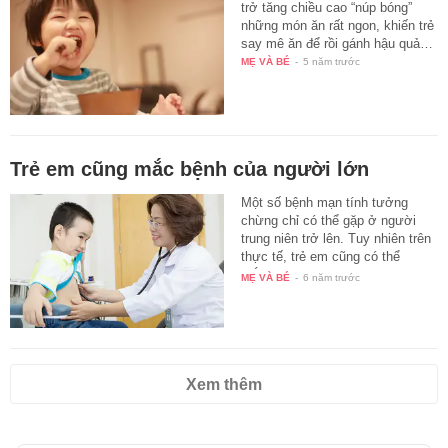
trở tăng chiều cao “núp bóng”
những món ăn rất ngon, khiến trẻ
say mê ăn để rồi gánh hậu quả…
MẸ VÀ BÉ
-
5 năm trước
Trẻ em cũng mắc bệnh của người lớn
Một số bệnh mạn tính tưởng
chừng chỉ có thể gặp ở người
trung niên trở lên. Tuy nhiên trên
thực tế, trẻ em cũng có thể
mắc…
MẸ VÀ BÉ
-
6 năm trước
Xem thêm