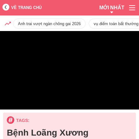
MỚI NHẤT
VỀ TRANG CHỦ
Anh trai vượt ngàn chông gai 2026
vụ điểm toán bất thường
TAGS:
Bệnh Loãng Xương