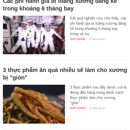
Các phi hành gia bị loãng xương đáng kể
trong khoảng 6 tháng bay
Kết quả nghiên cứu cho thấy, các
phi hành gia bị loãng xương đáng
kể trong khoảng 6 tháng bay
trong vũ trụ.
SỨC KHỎE
-
4 năm trước
3 thực phẩm ăn quá nhiều sẽ làm cho xương
bị "giòn"
3 thực phẩm sau đây được coi là
đứng đầu bảng trong danh sách
thực phẩm làm cho xương
"giòn".
SỨC KHỎE
-
4 năm trước