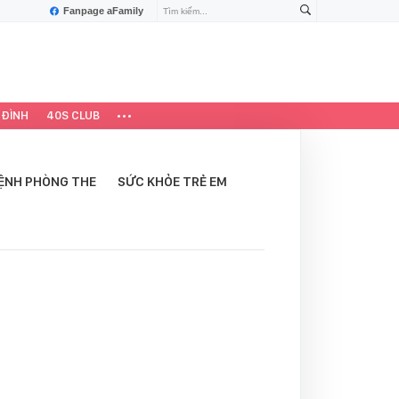
Fanpage aFamily
 ĐÌNH
40S CLUB
ỆNH PHÒNG THE
SỨC KHỎE TRẺ EM