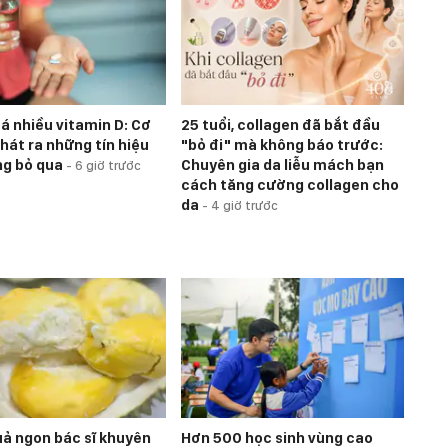
á nhiều vitamin D: Cơ
25 tuổi, collagen đã bắt đầu
hát ra những tín hiệu
"bỏ đi" mà không báo trước:
ng bỏ qua
Chuyên gia da liễu mách bạn
-
6 giờ trước
cách tăng cường collagen cho
da
-
4 giờ trước
quả ngon bác sĩ khuyên
Hơn 500 học sinh vùng cao