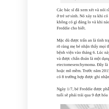
Các bác sĩ đã xem xét và nói r
ở trẻ sơ sinh. Nó xảy ra khi c
không có gì đáng lo và khi nào
Freddie cho biết.
Mặc dù được trấn an là tình t
rõ ràng mẹ bé nhận thấy mọi th
bệnh viện vào tháng 6. Lúc này
và được chẩn đoán là một dạ
etectomesenchymoma. Đây là k
hoặc mô mềm. Trước năm 2015,
có 8 trường hợp được ghi nhận 
Ngày 1/7, bé Freddie được phẫ
tuổi sẽ phải trải qua 9 đợt hóa