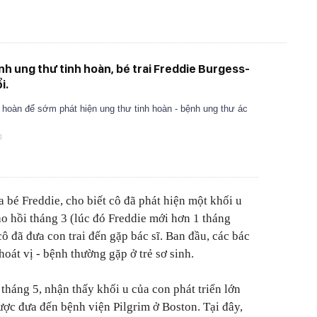
h ung thư tinh hoàn, bé trai Freddie Burgess-
i.
 hoàn để sớm phát hiện ung thư tinh hoàn - bệnh ung thư ác
 bé Freddie, cho biết cô đã phát hiện một khối u
ào hồi tháng 3 (lúc đó Freddie mới hơn 1 tháng
cô đã đưa con trai đến gặp bác sĩ. Ban đầu, các bác
thoát vị - bệnh thường gặp ở trẻ sơ sinh.
tháng 5, nhận thấy khối u của con phát triển lớn
ược đưa đến bệnh viện Pilgrim ở Boston. Tại đây,