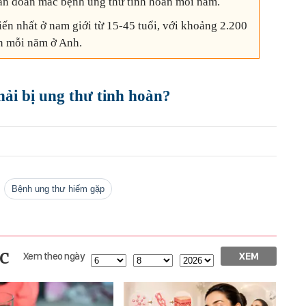
hẩn đoán mắc bệnh ung thư tinh hoàn mỗi năm.
ến nhất ở nam giới từ 15-45 tuổi, với khoảng 2.200
n mỗi năm ở Anh.
ải bị ung thư tinh hoàn?
bệnh ung thư hiếm gặp
c
Xem theo ngày
XEM