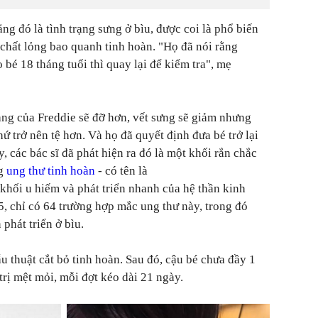
ằng đó là tình trạng sưng ở bìu, được coi là phổ biến
ó chất lỏng bao quanh tinh hoàn. "Họ đã nói rằng
 bé 18 tháng tuổi thì quay lại để kiểm tra", mẹ
rạng của Freddie sẽ đỡ hơn, vết sưng sẽ giảm nhưng
ứ trở nên tệ hơn. Và họ đã quyết định đưa bé trở lại
, các bác sĩ đã phát hiện ra đó là một khối rắn chắc
ng
ung thư tinh hoàn
- có tên là
hối u hiếm và phát triển nhanh của hệ thần kinh
 chỉ có 64 trường hợp mắc ung thư này, trong đó
phát triển ở bìu.
u thuật cắt bỏ tinh hoàn. Sau đó, cậu bé chưa đầy 1
 trị mệt mỏi, mỗi đợt kéo dài 21 ngày.