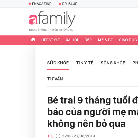
EMAGAZINE
DR. BLUE
LIFESTYLE
XÃ HỘI
ĐẸP
MẸ & BÉ
GIÁO DỤC
SỨC KHỎE
TIN Y TẾ
SỐNG KHỎE
PH
TƯ VẤN
Bé trai 9 tháng tuổi 
báo của người mẹ mà 
không nên bỏ qua
TT,
22:08 27/08/2019