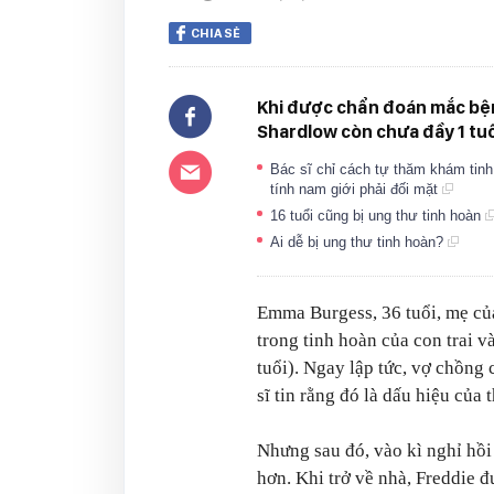
CHIA SẺ
Khi được chẩn đoán mắc bện
Shardlow còn chưa đầy 1 tuổ
Bác sĩ chỉ cách tự thăm khám tinh
tính nam giới phải đối mặt
16 tuổi cũng bị ung thư tinh hoàn
Ai dễ bị ung thư tinh hoàn?
Emma Burgess, 36 tuổi, mẹ của
trong tinh hoàn của con trai v
tuổi). Ngay lập tức, vợ chồng 
sĩ tin rằng đó là dấu hiệu của 
Nhưng sau đó, vào kì nghỉ hồi 
hơn. Khi trở về nhà, Freddie đ