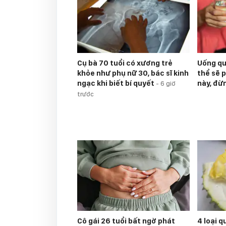
Cụ bà 70 tuổi có xương trẻ
Uống qu
khỏe như phụ nữ 30, bác sĩ kinh
thể sẽ p
ngạc khi biết bí quyết
này, đừ
-
6 giờ
trước
Cô gái 26 tuổi bất ngờ phát
4 loại 