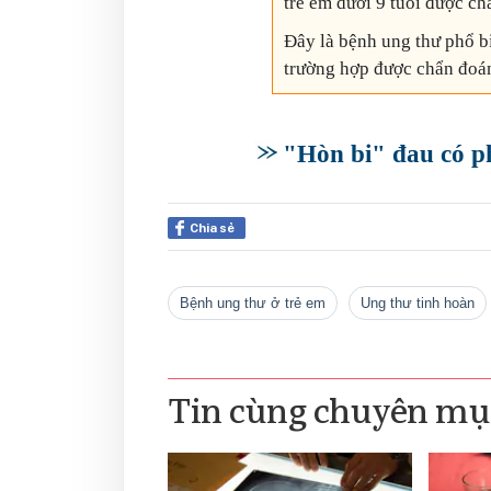
trẻ em dưới 9 tuổi được c
Đây là bệnh ung thư phổ bi
trường hợp được chẩn đoá
"Hòn bi" đau có ph
Chia sẻ
bệnh ung thư ở trẻ em
ung thư tinh hoàn
Tin cùng chuyên mụ