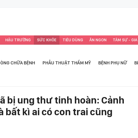
HẬU TRƯỜNG
SỨC KHỎE
TIÊU DÙNG
ĂN NGON
TÂM SỰ - GIA
ÒNG CHỮA BỆNH
PHẪU THUẬT THẨM MỸ
BỆNH PHỤ NỮ
B
đã bị ung thư tinh hoàn: Cảnh
bất kì ai có con trai cũng