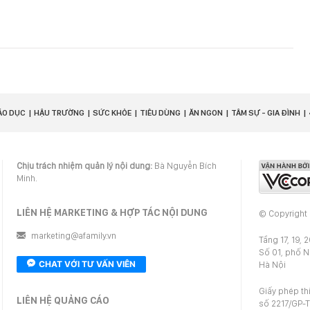
ÁO DỤC
HẬU TRƯỜNG
SỨC KHỎE
TIÊU DÙNG
ĂN NGON
TÂM SỰ - GIA ĐÌNH
Chịu trách nhiệm quản lý nội dung:
Bà Nguyễn Bích
Minh.
LIÊN HỆ MARKETING & HỢP TÁC NỘI DUNG
© Copyright
marketing@afamily.vn
Tầng 17, 19, 
Số 01, phố 
CHAT VỚI TƯ VẤN VIÊN
Hà Nội
Giấy phép th
LIÊN HỆ QUẢNG CÁO
số 2217/GP-T