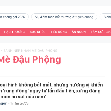
gàn chông gai 2026
vụ điểm toán bất thường ở tuyên quang
Bio
HẬU TRƯỜNG
SỨC KHỎE
TIÊU DÙNG
ĂN NGON
TÂM SỰ - GIA
 - BANH NEP NHAN ME DAU PHONG
Mè Đậu Phộng
oại hình không bắt mắt, nhưng hương vị khiến
n 'rung động' ngay từ lần đầu tiên, xứng đáng
 "món ăn vặt của năm"
ngon
-
1 năm trước