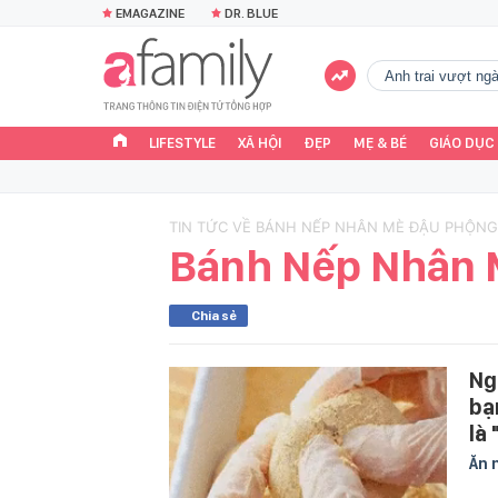
EMAGAZINE
DR. BLUE
Anh trai vượt n
LIFESTYLE
XÃ HỘI
ĐẸP
MẸ & BÉ
GIÁO DỤC
TIN TỨC VỀ BÁNH NẾP NHÂN MÈ ĐẬU PHỘNG
Bánh Nếp Nhân 
Chia sẻ
Ng
bạ
là
Ăn 