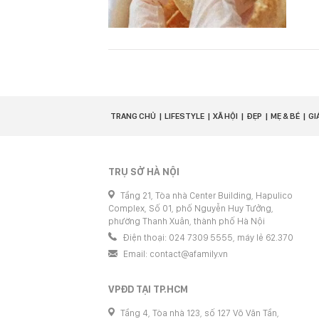
TRANG CHỦ
LIFESTYLE
XÃ HỘI
ĐẸP
MẸ & BÉ
GI
TRỤ SỞ HÀ NỘI
Tầng 21, Tòa nhà Center Building, Hapulico
Complex, Số 01, phố Nguyễn Huy Tưởng,
phường Thanh Xuân, thành phố Hà Nội
Điện thoại: 024 7309 5555, máy lẻ 62.370
Email:
contact@afamily.vn
VPĐD TẠI TP.HCM
Tầng 4, Tòa nhà 123, số 127 Võ Văn Tần,