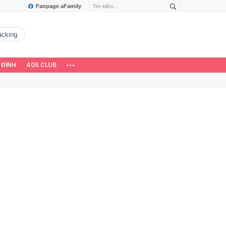
Fanpage aFamily
hacking
 ĐÌNH
40S CLUB