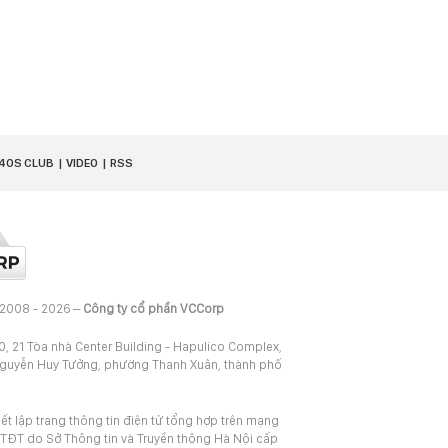
40S CLUB
VIDEO
RSS
 2008 - 2026 –
Công ty cổ phần VCCorp
20, 21 Tòa nhà Center Building - Hapulico Complex,
Nguyễn Huy Tưởng, phường Thanh Xuân, thành phố
iết lập trang thông tin điện tử tổng hợp trên mạng
TĐT do Sở Thông tin và Truyền thông Hà Nội cấp