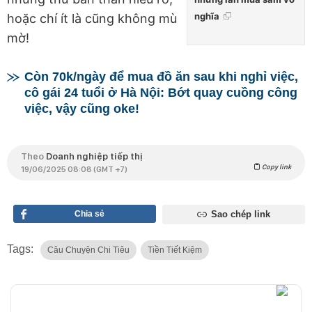
nghĩa
hoặc chí ít là cũng không mù
mờ!
Còn 70k/ngày để mua đồ ăn sau khi nghỉ việc,
cô gái 24 tuổi ở Hà Nội: Bớt quay cuồng công
việc, vậy cũng oke!
Theo
Doanh nghiệp tiếp thị
Copy link
19/06/2025 08:08 (GMT +7)
Chia sẻ
Sao chép link
Tags:
Câu Chuyện Chi Tiêu
Tiền Tiết Kiệm