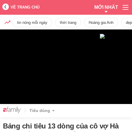
MỚI NHẤT
VỀ TRANG CHỦ
tin nóng mỗi ngày
thời trang
Hoàng gia Anh
dẹp
Tiêu dùng
Bảng chi tiêu 13 dòng của cô vợ Hà