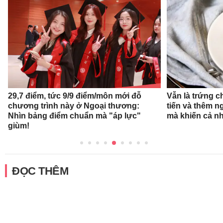
29,7 điểm, tức 9/9 điểm/môn mới đỗ
Vẫn là trứng c
chương trình này ở Ngoại thương:
tiến và thêm n
Nhìn bảng điểm chuẩn mà "áp lực"
mà khiến cả n
giùm!
ĐỌC THÊM