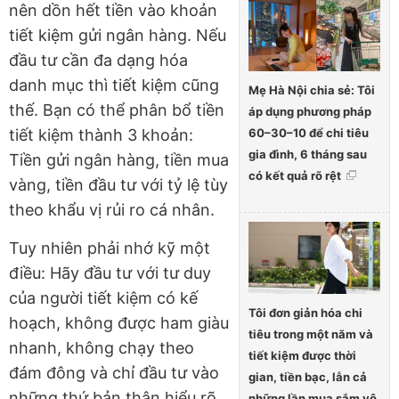
nên dồn hết tiền vào khoản
tiết kiệm gửi ngân hàng. Nếu
đầu tư cần đa dạng hóa
danh mục thì tiết kiệm cũng
Mẹ Hà Nội chia sẻ: Tôi
thế. Bạn có thể phân bổ tiền
áp dụng phương pháp
60–30–10 để chi tiêu
tiết kiệm thành 3 khoản:
gia đình, 6 tháng sau
Tiền gửi ngân hàng, tiền mua
có kết quả rõ rệt
vàng, tiền đầu tư với tỷ lệ tùy
theo khẩu vị rủi ro cá nhân.
Tuy nhiên phải nhớ kỹ một
điều: Hãy đầu tư với tư duy
của người tiết kiệm có kế
Tôi đơn giản hóa chi
hoạch, không được ham giàu
tiêu trong một năm và
nhanh, không chạy theo
tiết kiệm được thời
đám đông và chỉ đầu tư vào
gian, tiền bạc, lẫn cả
những thứ bản thân hiểu rõ,
những lần mua sắm vô