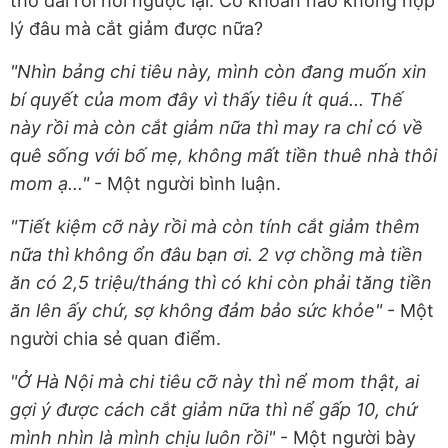
thở dài rồi hỏi ngược lại: Có khoản nào không hợp
lý đâu mà cắt giảm được nữa?
"Nhìn bảng chi tiêu này, mình còn đang muốn xin
bí quyết của mom đây vì thấy tiêu ít quá... Thế
này rồi mà còn cắt giảm nữa thì may ra chỉ có về
quê sống với bố mẹ, không mất tiền thuê nhà thôi
mom ạ..."
- Một người bình luận.
"Tiết kiệm cỡ này rồi mà còn tính cắt giảm thêm
nữa thì không ổn đâu bạn ơi. 2 vợ chồng mà tiền
ăn có 2,5 triệu/tháng thì có khi còn phải tăng tiền
ăn lên ấy chứ, sợ không đảm bảo sức khỏe"
- Một
người chia sẻ quan điểm.
"Ở Hà Nội mà chi tiêu cỡ này thì nể mom thật, ai
gợi ý được cách cắt giảm nữa thì nể gấp 10, chứ
mình nhìn là mình chịu luôn rồi"
- Một người bày