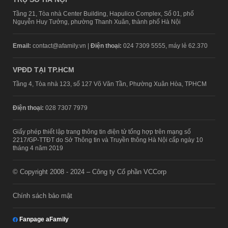
Tầng 21, Tòa nhà Center Building, Hapulico Complex, Số 01, phố
Nguyễn Huy Tưởng, phường Thanh Xuân, thành phố Hà Nội
Email:
contact@afamily.vn |
Điện thoại:
024 7309 5555, máy lẻ 62.370
VPĐD TẠI TP.HCM
Tầng 4, Tòa nhà 123, số 127 Võ Văn Tần, Phường Xuân Hòa, TPHCM
Điện thoại:
028 7307 7979
Giấy phép thiết lập trang thông tin điện tử tổng hợp trên mạng số
2217/GP-TTĐT do Sở Thông tin và Truyền thông Hà Nội cấp ngày 10
tháng 4 năm 2019
© Copyright 2008 - 2024 – Công ty Cổ phần VCCorp
Chính sách bảo mật
Fanpage aFamily