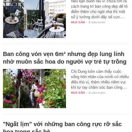
Nếu bạn buồn rầu vì chưa tìm ra
cách trang trí ban công đẹp để tô
điểm thêm cho ngôi nhà thì một
số ý tưởng dưới đây sẽ cực…
MUA SẮM
-
8 năm trước
Ban công vỏn vẹn 6m² nhưng đẹp lung linh
nhờ muôn sắc hoa do người vợ trẻ tự trồng
Chị Dung luôn cảm thấy cuộc
sống hôn nhân của mình có nhiều
điều thú vị, thêm nhiều niềm vui
khi tự tay chăm sóc ban công…
MUA SẮM
-
8 năm trước
"Ngất lịm" với những ban công rực rỡ sắc
hoa trong sắc hè