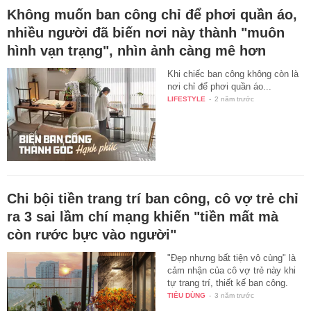
Không muốn ban công chỉ để phơi quần áo,
nhiều người đã biến nơi này thành "muôn
hình vạn trạng", nhìn ảnh càng mê hơn
Khi chiếc ban công không còn là
nơi chỉ để phơi quần áo...
LIFESTYLE
-
2 năm trước
Chi bội tiền trang trí ban công, cô vợ trẻ chỉ
ra 3 sai lầm chí mạng khiến "tiền mất mà
còn rước bực vào người"
"Đẹp nhưng bất tiện vô cùng" là
cảm nhận của cô vợ trẻ này khi
tự trang trí, thiết kế ban công.
TIÊU DÙNG
-
3 năm trước