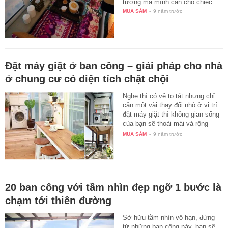
tưởng mà mình cần cho chiếc…
MUA SẮM
-
9 năm trước
Đặt máy giặt ở ban công – giải pháp cho nhà
ở chung cư có diện tích chật chội
Nghe thì có vẻ to tát nhưng chỉ
cần một vài thay đổi nhỏ ở vị trí
đặt máy giặt thì không gian sống
của bạn sẽ thoải mái và rộng
rãi…
MUA SẮM
-
9 năm trước
20 ban công với tầm nhìn đẹp ngỡ 1 bước là
chạm tới thiên đường
Sở hữu tầm nhìn vô hạn, đứng
từ những ban công này, bạn sẽ