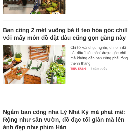
Ban công 2 mét vuông bé tí tẹo hóa góc chill
với mấy món đồ đặt đâu cũng gọn gàng này
Chỉ từ vài chục nghìn, chị em đã
bắt đầu “biến hóa” được góc chill
mà không cần ban công phải rộng
thênh thang.
TIÊU DÙNG
-
4 năm trước
Ngắm ban công nhà Lý Nhã Kỳ mà phát mê:
Rộng như sân vườn, đồ đạc tối giản mà lên
ảnh đẹp như phim Hàn