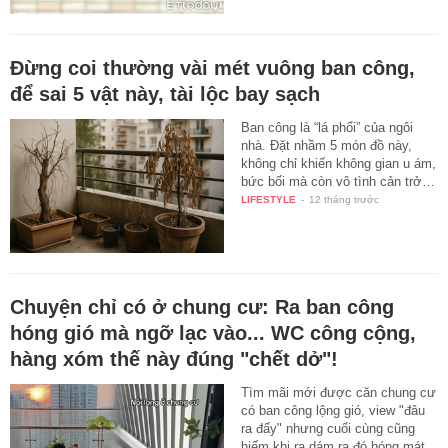
Đừng coi thường vài mét vuông ban công,
để sai 5 vật này, tài lộc bay sạch
Ban công là “lá phổi” của ngôi
nhà. Đặt nhầm 5 món đồ này,
không chỉ khiến không gian u ám,
bức bối mà còn vô tình cản trở…
LIFESTYLE
-
12 tháng trước
Chuyện chỉ có ở chung cư: Ra ban công
hóng gió mà ngỡ lạc vào... WC công cộng,
hàng xóm thế này đúng "chết dở"!
Tìm mãi mới được căn chung cư
có ban công lộng gió, view "đâu
ra đấy" nhưng cuối cùng cũng
hiếm khi ra dám ra đó hóng mát.