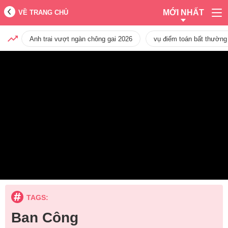
MỚI NHẤT
VỀ TRANG CHỦ
Anh trai vượt ngàn chông gai 2026
vụ điểm toán bất thường
TAGS:
Ban Công