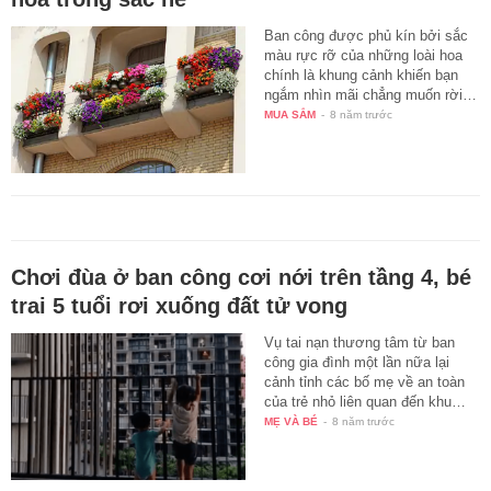
Ban công được phủ kín bởi sắc
màu rực rỡ của những loài hoa
chính là khung cảnh khiến bạn
ngắm nhìn mãi chẳng muốn rời…
MUA SẮM
-
8 năm trước
Chơi đùa ở ban công cơi nới trên tầng 4, bé
trai 5 tuổi rơi xuống đất tử vong
Vụ tai nạn thương tâm từ ban
công gia đình một lần nữa lại
cảnh tỉnh các bố mẹ về an toàn
của trẻ nhỏ liên quan đến khu…
MẸ VÀ BÉ
-
8 năm trước