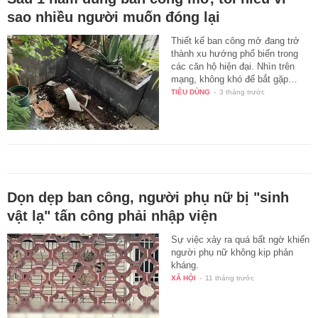
sao nhiều người muốn đóng lại
Thiết kế ban công mở đang trở
thành xu hướng phổ biến trong
các căn hộ hiện đại. Nhìn trên
mạng, không khó để bắt gặp…
TIÊU DÙNG
-
3 tháng trước
Dọn dẹp ban công, người phụ nữ bị "sinh
vật lạ" tấn công phải nhập viện
Sự việc xảy ra quá bất ngờ khiến
người phụ nữ không kịp phản
kháng.
XÃ HỘI
-
11 tháng trước