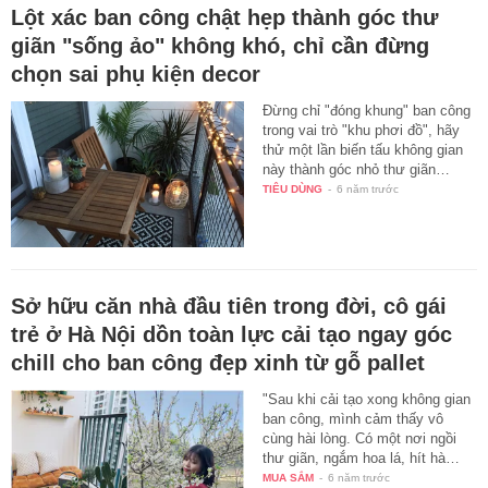
Lột xác ban công chật hẹp thành góc thư
giãn "sống ảo" không khó, chỉ cần đừng
chọn sai phụ kiện decor
Đừng chỉ "đóng khung" ban công
trong vai trò "khu phơi đồ", hãy
thử một lần biến tấu không gian
này thành góc nhỏ thư giãn…
TIÊU DÙNG
-
6 năm trước
Sở hữu căn nhà đầu tiên trong đời, cô gái
trẻ ở Hà Nội dồn toàn lực cải tạo ngay góc
chill cho ban công đẹp xinh từ gỗ pallet
"Sau khi cải tạo xong không gian
ban công, mình cảm thấy vô
cùng hài lòng. Có một nơi ngồi
thư giãn, ngắm hoa lá, hít hà…
MUA SẮM
-
6 năm trước