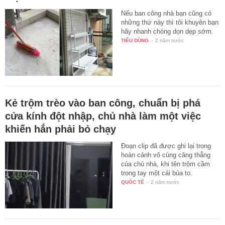
Nếu ban công nhà bạn cũng có
những thứ này thì tôi khuyên bạn
hãy nhanh chóng dọn dẹp sớm.
TIÊU DÙNG
-
2 năm trước
Kẻ trộm trèo vào ban công, chuẩn bị phá
cửa kính đột nhập, chủ nhà làm một việc
khiến hắn phải bỏ chạy
Đoạn clip đã được ghi lại trong
hoàn cảnh vô cùng căng thẳng
của chủ nhà, khi tên trộm cầm
trong tay một cái búa to.
QUỐC TẾ
-
2 năm trước