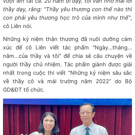
vượt lên tất cả. 20 năm đi dạy, tôi vẫn nhớ mãi lời
thầy dạy, rằng: "Thầy yêu thương con thế nào thì
con phải yêu thương học trò của mình như thế"
,
cô Liên nói.
Những kỷ niệm thân thương đã nuôi dưỡng cảm
xúc để cô Liên viết tác phẩm "Ngày…tháng…
năm…của thầy và tôi" để chia sẻ câu chuyện về
người thầy chủ nhiệm. Tác phẩm giành được giải
nhất trong cuộc thi viết “Những kỷ niệm sâu sắc
về thầy cô và mái trường năm 2022” do Bộ
GD&ĐT tổ chức.