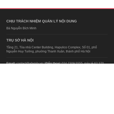
CHỊU TRÁCH NHIỆM QUẢN LÝ NỘI DUNG
Bà Nguyễn Bích Minh
TRỤ SỞ HÀ NỘI
Tầng 21, Tòa nhà Center Building, Hapulico Complex, Số 01, phố
Nguyễn Huy Tưởng, phường Thanh Xuân, thành phố Hà Nội
Email:
contact@afamily.vn |
Điện thoại:
024 7309 5555, máy lẻ 62.370
VPĐD TẠI TP.HCM
Tầng 4, Tòa nhà 123, số 127 Võ Văn Tần, Phường Xuân Hòa, TPHCM
Điện thoại:
028 7307 7979
Giấy phép thiết lập trang thông tin điện tử tổng hợp trên mạng số
2217/GP-TTĐT do Sở Thông tin và Truyền thông Hà Nội cấp ngày 10