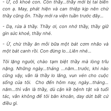
- Ừ, cô khoẻ con. Còn thầy…thầy mới bị tai biến
con ạ. May, phát hiện và can thiệp kịp nên chừ
thầy cũng ổn. Thầy mới ra viện tuần trước đây…
- Dạ, rứa à thầy. Thầy ơi, con nhớ thầy, thầy giữ
gìn sức khoẻ, thầy nhé.
- Ừ, chừ thầy ăn mỗi bữa một bát cơm nhão và
một bát canh rồi. Con đừng lo...Liên nhé…
Tôi lặng người, chào tạm biệt thầy mà lòng trĩu
nặng. Những ngày…tháng …năm…trước, khi nào
cũng vậy, vẫn là thầy lo lắng, vun vén cho cuộc
sống của tôi. Cho đến hôm nay, ngày…tháng…
năm…thì vẫn là thầy, dù cận kề bệnh tật và tuổi
tác, vẫn không để tôi băn khoăn, day dứt bất cứ
điều gì.