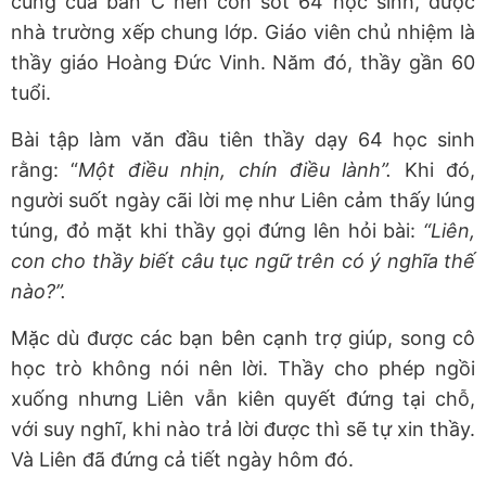
cùng của ban C nên còn sót 64 học sinh, được
nhà trường xếp chung lớp. Giáo viên chủ nhiệm là
thầy giáo Hoàng Đức Vinh. Năm đó, thầy gần 60
tuổi.
Bài tập làm văn đầu tiên thầy dạy 64 học sinh
rằng: “
Một điều nhịn, chín điều lành”.
Khi đó,
người suốt ngày cãi lời mẹ như Liên cảm thấy lúng
túng, đỏ mặt khi thầy gọi đứng lên hỏi bài:
“Liên,
con cho thầy biết câu tục ngữ trên có ý nghĩa thế
nào?”.
Mặc dù được các bạn bên cạnh trợ giúp, song cô
học trò không nói nên lời. Thầy cho phép ngồi
xuống nhưng Liên vẫn kiên quyết đứng tại chỗ,
với suy nghĩ, khi nào trả lời được thì sẽ tự xin thầy.
Và Liên đã đứng cả tiết ngày hôm đó.