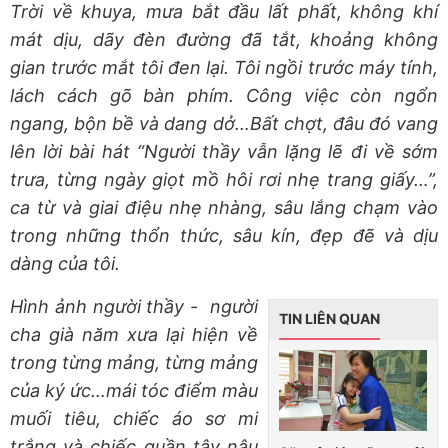
Trời về khuya, mưa bắt đầu lất phất, không khí
mát dịu, dãy đèn đường đã tắt, khoảng không
gian trước mắt tôi đen lại. Tôi ngồi trước máy tính,
lách cách gõ bàn phím. Công việc còn ngổn
ngang, bộn bề và dang dở…Bất chợt, đâu đó vang
lên lời bài hát “Người thầy vẫn lặng lẽ đi về sớm
trưa, từng ngày giọt mồ hôi rơi nhẹ trang giấy…”,
ca từ và giai điệu nhẹ nhàng, sâu lắng chạm vào
trong những thổn thức, sâu kín, đẹp đẽ và dịu
dàng của tôi.
Hình ảnh người thầy - người
TIN LIÊN QUAN
cha già năm xưa lại hiện về
trong từng mảng, từng mảng
của ký ức…mái tóc điểm màu
muối tiêu, chiếc áo sơ mi
trắng và chiếc quần tây nâu