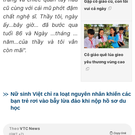
Gặp cô giáo cũ, con tôi
cũ cùng với cái mũ phớt đậm
vui cả ngày
chất nghệ sĩ. Thầy tôi, ngày
ấy…bây giờ… đã bước qua
tuổi 86 và Ngày …tháng …
năm…của thầy và tôi vẫn
còn mãi".
Cô giáo quê lúa gieo
yêu thương vùng cao
Nữ sinh Việt chỉ ra loạt nguyên nhân khiến các
bạn trẻ rơi vào bẫy lừa đảo khi nộp hồ sơ du
học
Theo
VTC News
Copy link
(GMT +7)