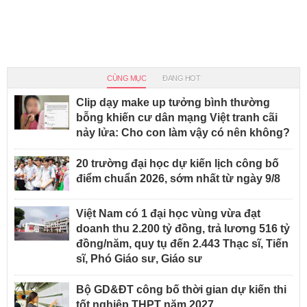
CÙNG MỤC
ĐANG HOT
Clip dạy make up tưởng bình thường
bỗng khiến cư dân mạng Việt tranh cãi
nảy lửa: Cho con làm vậy có nên không?
20 trường đại học dự kiến lịch công bố
điểm chuẩn 2026, sớm nhất từ ngày 9/8
Việt Nam có 1 đại học vùng vừa đạt
doanh thu 2.200 tỷ đồng, trả lương 516 tỷ
đồng/năm, quy tụ đến 2.443 Thạc sĩ, Tiến
sĩ, Phó Giáo sư, Giáo sư
Bộ GD&ĐT công bố thời gian dự kiến thi
tốt nghiệp THPT năm 2027