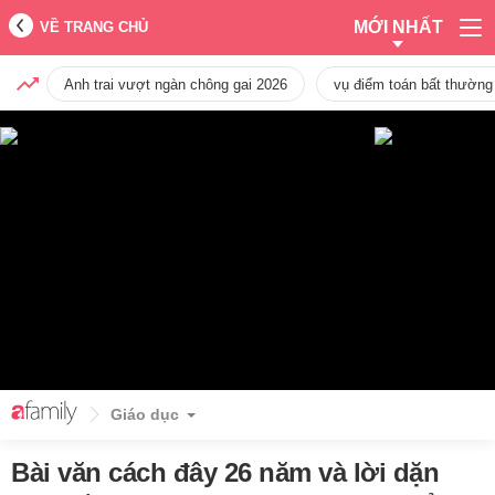
MỚI NHẤT
VỀ TRANG CHỦ
Anh trai vượt ngàn chông gai 2026
vụ điểm toán bất thường
Giáo dục
Bài văn cách đây 26 năm và lời dặn