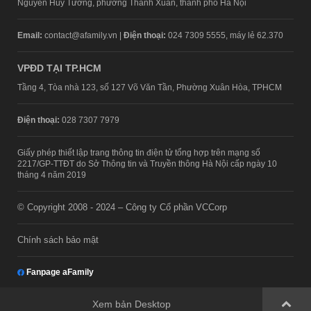
Nguyễn Huy Tưởng, phường Thanh Xuân, thành phố Hà Nội
Email:
contact@afamily.vn |
Điện thoại:
024 7309 5555, máy lẻ 62.370
VPĐD TẠI TP.HCM
Tầng 4, Tòa nhà 123, số 127 Võ Văn Tần, Phường Xuân Hòa, TPHCM
Điện thoại:
028 7307 7979
Giấy phép thiết lập trang thông tin điện tử tổng hợp trên mạng số
2217/GP-TTĐT do Sở Thông tin và Truyền thông Hà Nội cấp ngày 10
tháng 4 năm 2019
© Copyright 2008 - 2024 – Công ty Cổ phần VCCorp
Chính sách bảo mật
Fanpage aFamily
Xem bản Desktop