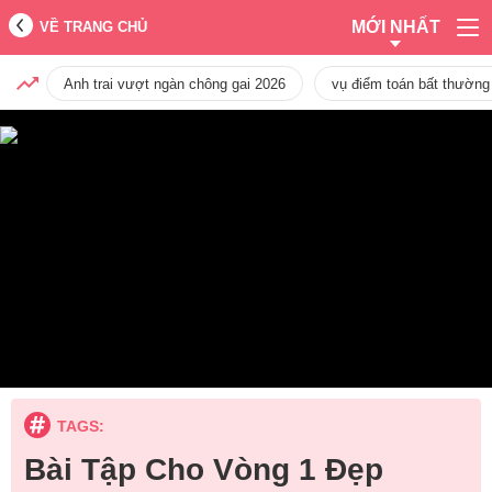
MỚI NHẤT
VỀ TRANG CHỦ
Anh trai vượt ngàn chông gai 2026
vụ điểm toán bất thường
TAGS:
Bài Tập Cho Vòng 1 Đẹp