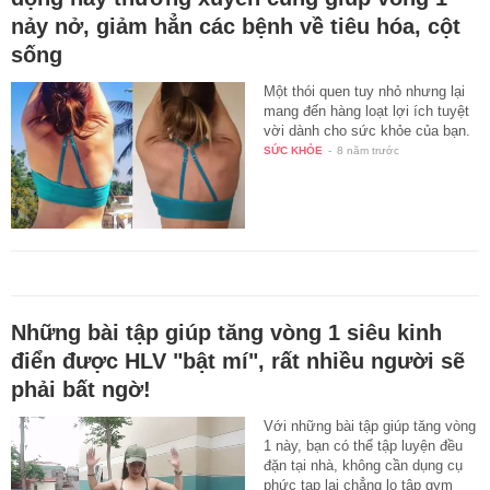
nảy nở, giảm hẳn các bệnh về tiêu hóa, cột
sống
Một thói quen tuy nhỏ nhưng lại
mang đến hàng loạt lợi ích tuyệt
vời dành cho sức khỏe của bạn.
SỨC KHỎE
-
8 năm trước
Những bài tập giúp tăng vòng 1 siêu kinh
điển được HLV "bật mí", rất nhiều người sẽ
phải bất ngờ!
Với những bài tập giúp tăng vòng
1 này, bạn có thể tập luyện đều
đặn tại nhà, không cần dụng cụ
phức tạp lại chẳng lo tập gym