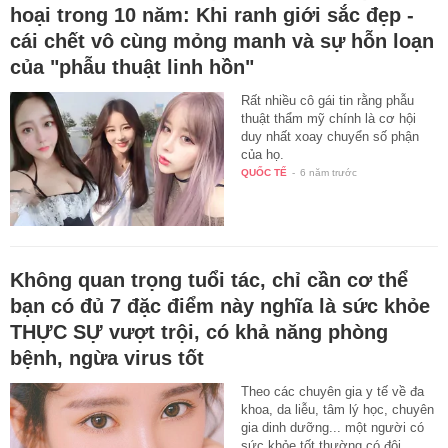
hoại trong 10 năm: Khi ranh giới sắc đẹp -
cái chết vô cùng mỏng manh và sự hỗn loạn
của "phẫu thuật linh hồn"
Rất nhiều cô gái tin rằng phẫu
thuật thẩm mỹ chính là cơ hội
duy nhất xoay chuyển số phận
của họ.
QUỐC TẾ
-
6 năm trước
Không quan trọng tuổi tác, chỉ cần cơ thể
bạn có đủ 7 đặc điểm này nghĩa là sức khỏe
THỰC SỰ vượt trội, có khả năng phòng
bệnh, ngừa virus tốt
Theo các chuyên gia y tế về đa
khoa, da liễu, tâm lý học, chuyên
gia dinh dưỡng... một người có
sức khỏe tốt thường có đôi…