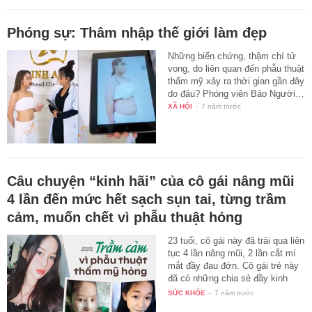
Phóng sự: Thâm nhập thế giới làm đẹp
Những biến chứng, thậm chí tử
vong, do liên quan đến phẫu thuật
thẩm mỹ xảy ra thời gian gần đây
do đâu? Phóng viên Báo Người…
XÃ HỘI
-
7 năm trước
Câu chuyện “kinh hãi” của cô gái nâng mũi
4 lần đến mức hết sạch sụn tai, từng trầm
cảm, muốn chết vì phẫu thuật hỏng
23 tuổi, cô gái này đã trải qua liên
tục 4 lần nâng mũi, 2 lần cắt mí
mắt đầy đau đớn. Cô gái trẻ này
đã có những chia sẻ đầy kinh
hãi…
SỨC KHỎE
-
7 năm trước