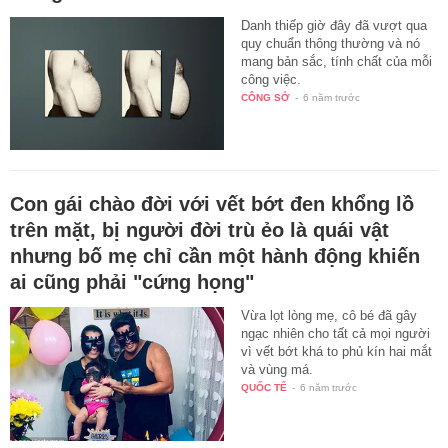
Danh thiếp giờ đây đã vượt qua
quy chuẩn thông thường và nó
mang bản sắc, tính chất của mỗi
công việc.
CÔNG SỞ
-
6 năm trước
Con gái chào đời với vết bớt đen khổng lồ
trên mặt, bị người đời trù ẻo là quái vật
nhưng bố mẹ chỉ cần một hành động khiến
ai cũng phải "cứng họng"
Vừa lọt lòng mẹ, cô bé đã gây
ngạc nhiên cho tất cả mọi người
vì vết bớt khá to phủ kín hai mắt
và vùng má.
QUỐC TẾ
-
6 năm trước