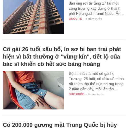
đàn ông rơi từ tầng 17 tại một
công trường xây dựng ở thành
phố Perungudi, Tamil Nadu, Ấn…
QUỐC TẾ
-
5 năm trước
Cô gái 26 tuổi xấu hổ, lo sợ bị bạn trai phát
hiện vì bất thường ở "vùng kín", tiết lộ của
bác sĩ khiến cô hết sức bàng hoàng
Bệnh nhân là một cô gái họ
Trương, 26 tuổi, cô chia sẻ mình
rất thích tập thể dục nhưng trong
2 năm gần đây, mỗi lần tập…
SỨC KHỎE
-
6 năm trước
Có 200.000 gương mặt Trung Quốc bị hủy