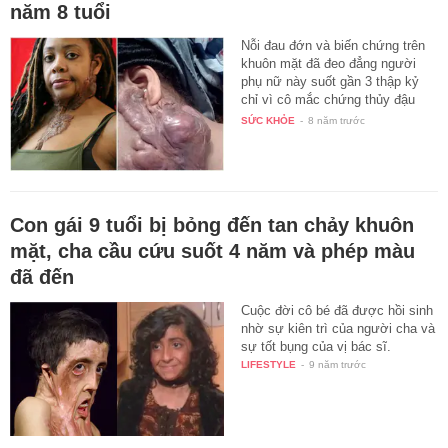
năm 8 tuổi
Nỗi đau đớn và biến chứng trên
khuôn mặt đã đeo đẳng người
phụ nữ này suốt gần 3 thập kỷ
chỉ vì cô mắc chứng thủy đậu
khi…
SỨC KHỎE
-
8 năm trước
Con gái 9 tuổi bị bỏng đến tan chảy khuôn
mặt, cha cầu cứu suốt 4 năm và phép màu
đã đến
Cuộc đời cô bé đã được hồi sinh
nhờ sự kiên trì của người cha và
sự tốt bụng của vị bác sĩ.
LIFESTYLE
-
9 năm trước