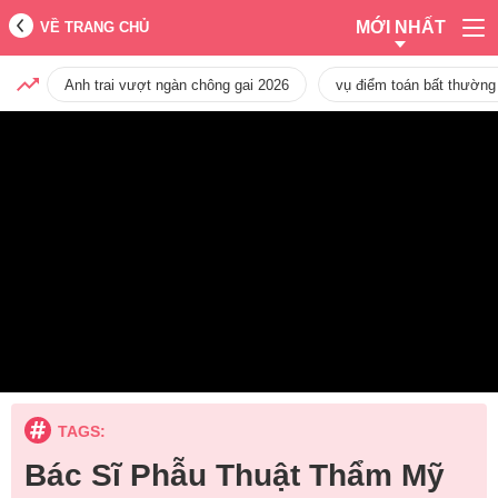
MỚI NHẤT
VỀ TRANG CHỦ
Anh trai vượt ngàn chông gai 2026
vụ điểm toán bất thường
TAGS:
Bác Sĩ Phẫu Thuật Thẩm Mỹ