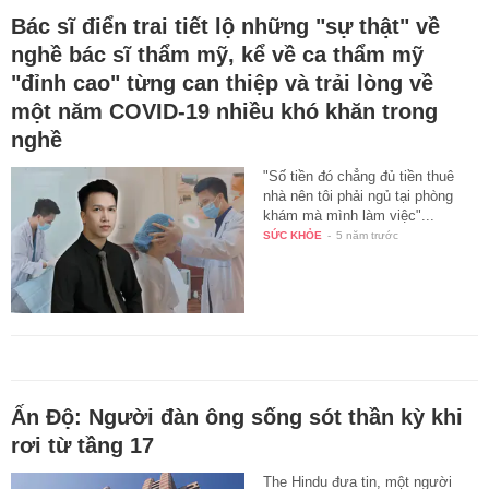
Bác sĩ điển trai tiết lộ những "sự thật" về
nghề bác sĩ thẩm mỹ, kể về ca thẩm mỹ
"đỉnh cao" từng can thiệp và trải lòng về
một năm COVID-19 nhiều khó khăn trong
nghề
"Số tiền đó chẳng đủ tiền thuê
nhà nên tôi phải ngủ tại phòng
khám mà mình làm việc"...
SỨC KHỎE
-
5 năm trước
Ấn Độ: Người đàn ông sống sót thần kỳ khi
rơi từ tầng 17
The Hindu đưa tin, một người