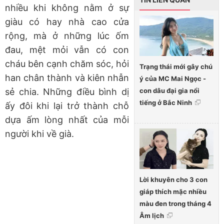
nhiều khi không nằm ở sự
giàu có hay nhà cao cửa
rộng, mà ở những lúc ốm
đau, mệt mỏi vẫn có con
cháu bên cạnh chăm sóc, hỏi
Trạng thái mới gây chú
han chân thành và kiên nhẫn
ý của MC Mai Ngọc -
con dâu đại gia nổi
sẻ chia. Những điều bình dị
tiếng ở Bắc Ninh
ấy đôi khi lại trở thành chỗ
dựa ấm lòng nhất của mỗi
người khi về già.
Lời khuyên cho 3 con
giáp thích mặc nhiều
màu đen trong tháng 4
Âm lịch