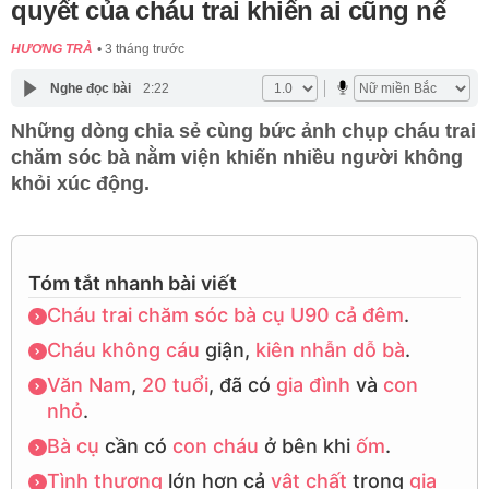
quyết của cháu trai khiến ai cũng nể
HƯƠNG TRÀ
3 tháng trước
Nghe đọc bài
2:22
Những dòng chia sẻ cùng bức ảnh chụp cháu trai
chăm sóc bà nằm viện khiến nhiều người không
khỏi xúc động.
Tóm tắt nhanh bài viết
Cháu trai
chăm sóc
bà cụ
U90
cả đêm
.
Cháu
không cáu
giận,
kiên nhẫn
dỗ bà
.
Văn Nam
,
20 tuổi
, đã có
gia đình
và
con
nhỏ
.
Bà cụ
cần có
con cháu
ở bên khi
ốm
.
Tình thương
lớn hơn cả
vật chất
trong
gia