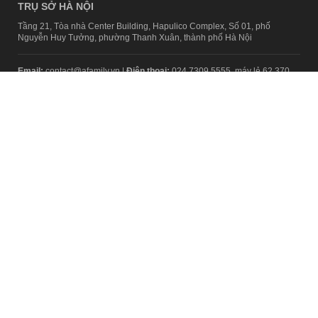
TRỤ SỞ HÀ NỘI
Tầng 21, Tòa nhà Center Building, Hapulico Complex, Số 01, phố
Nguyễn Huy Tưởng, phường Thanh Xuân, thành phố Hà Nội
Email:
contact@afamily.vn |
Điện thoại:
024 7309 5555, máy lẻ 62.370
VPĐD TẠI TP.HCM
Tầng 4, Tòa nhà 123, số 127 Võ Văn Tần, Phường Xuân Hòa, TPHCM
Điện thoại:
028 7307 7979
Giấy phép thiết lập trang thông tin điện tử tổng hợp trên mạng số
2217/GP-TTĐT do Sở Thông tin và Truyền thông Hà Nội cấp ngày 10
tháng 4 năm 2019
© Copyright 2008 - 2024 – Công ty Cổ phần VCCorp
Chính sách bảo mật
Fanpage aFamily