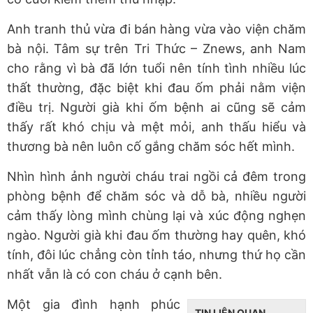
Anh tranh thủ vừa đi bán hàng vừa vào viện chăm
bà nội. Tâm sự trên Tri Thức – Znews, anh Nam
cho rằng vì bà đã lớn tuổi nên tính tình nhiều lúc
thất thường, đặc biệt khi đau ốm phải nằm viện
điều trị. Người già khi ốm bệnh ai cũng sẽ cảm
thấy rất khó chịu và mệt mỏi, anh thấu hiểu và
thương bà nên luôn cố gắng chăm sóc hết mình.
Nhìn hình ảnh người cháu trai ngồi cả đêm trong
phòng bệnh để chăm sóc và dỗ bà, nhiều người
cảm thấy lòng mình chùng lại và xúc động nghẹn
ngào. Người già khi đau ốm thường hay quên, khó
tính, đôi lúc chẳng còn tỉnh táo, nhưng thứ họ cần
nhất vẫn là có con cháu ở cạnh bên.
Một gia đình hạnh phúc
TIN LIÊN QUAN