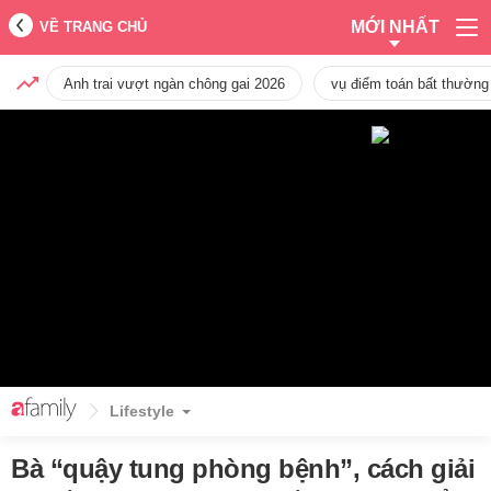
MỚI NHẤT
VỀ TRANG CHỦ
Anh trai vượt ngàn chông gai 2026
vụ điểm toán bất thường
Lifestyle
Bà “quậy tung phòng bệnh”, cách giải