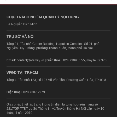
CHỊU TRÁCH NHIỆM QUẢN LÝ NỘI DUNG
Bà Nguyễn Bích Minh
TRỤ SỞ HÀ NỘI
Tầng 21, Tòa nhà Center Building, Hapulico Complex, Số 01, phố
Nguyễn Huy Tưởng, phường Thanh Xuân, thành phố Hà Nội
Email:
contact@afamily.vn |
Điện thoại:
024 7309 5555, máy lẻ 62.370
VPĐD TẠI TP.HCM
Tầng 4, Tòa nhà 123, số 127 Võ Văn Tần, Phường Xuân Hòa, TPHCM
Điện thoại:
028 7307 7979
Giấy phép thiết lập trang thông tin điện tử tổng hợp trên mạng số
2217/GP-TTĐT do Sở Thông tin và Truyền thông Hà Nội cấp ngày 10
tháng 4 năm 2019