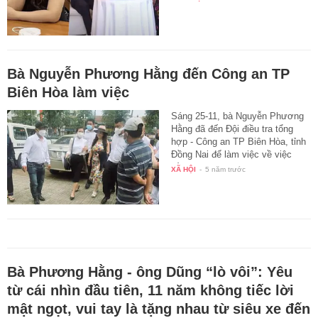
Bà Nguyễn Phương Hằng đến Công an TP
Biên Hòa làm việc
Sáng 25-11, bà Nguyễn Phương
Hằng đã đến Đội điều tra tổng
hợp - Công an TP Biên Hòa, tỉnh
Đồng Nai để làm việc về việc
tố…
XÃ HỘI
-
5 năm trước
Bà Phương Hằng - ông Dũng “lò vôi”: Yêu
từ cái nhìn đầu tiên, 11 năm không tiếc lời
mật ngọt, vui tay là tặng nhau từ siêu xe đến