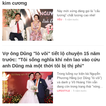
kim cương
Này mới xứng đáng gọi là "cẩu
lương" chất lượng cao nhé!
YÊU
-
5 năm trước
Vợ ông Dũng "lò vôi" tiết lộ chuyện 15 năm
trước: "Tôi sống nghĩa khí nên lao vào cứu
anh Dũng mà một thời tôi bị thị phi"
Trong luồng sự kiện bà Nguyễn
Phương Hằng (vợ Dũng "lò vôi")
và danh y Võ Hoàng Yên vẫn
đang còn trong trạng thái "nóng…
LIFESTYLE
-
5 năm trước