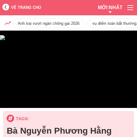
MỚI NHẤT
VỀ TRANG CHỦ
Anh trai vượt ngàn chông gai 2026
vụ điểm toán bất thường
TAGS:
Bà Nguyễn Phương Hằng