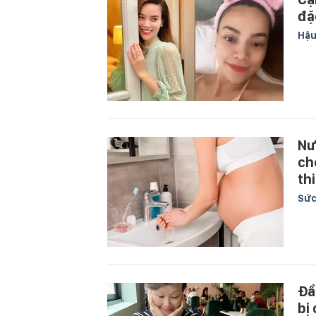
đặ
Hậu
Nư
ch
th
Sức
Đầ
bị