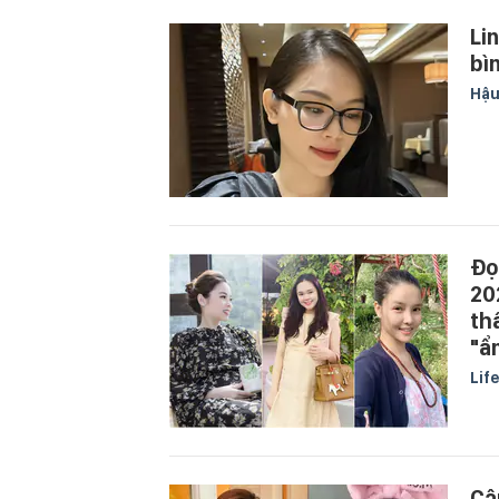
Li
bì
Hậu
Đọ
20
th
"ẩ
Lif
Cậ