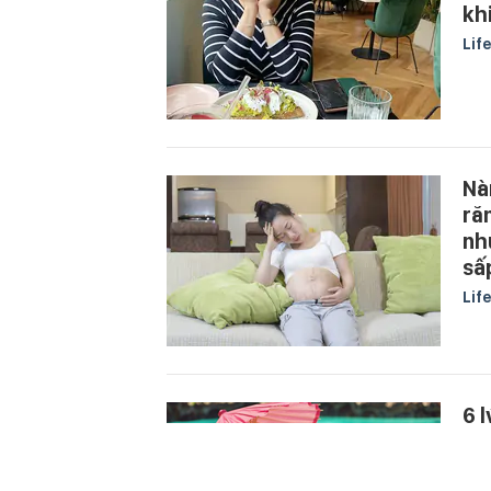
kh
Lif
Nà
ră
nh
sấ
Lif
6 
bi
Mẹ 