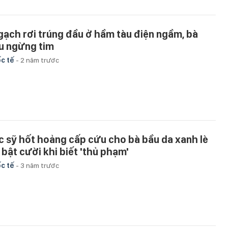
 gạch rơi trúng đầu ở hầm tàu điện ngầm, bà
u ngừng tim
c tế
-
2 năm trước
c sỹ hốt hoảng cấp cứu cho bà bầu da xanh lè
i bật cười khi biết 'thủ phạm'
c tế
-
3 năm trước