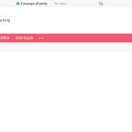
Fanpage aFamily
hacking
 ĐÌNH
40S CLUB