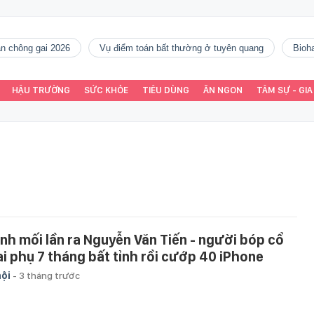
gàn chông gai 2026
vụ điểm toán bất thường ở tuyên quang
Bio
HẬU TRƯỜNG
SỨC KHỎE
TIÊU DÙNG
ĂN NGON
TÂM SỰ - GIA
nh mối lần ra Nguyễn Văn Tiến - người bóp cổ
ai phụ 7 tháng bất tỉnh rồi cướp 40 iPhone
hội
-
3 tháng trước