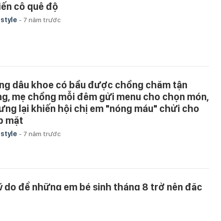
iến cô quê độ
estyle
-
7 năm trước
ng dâu khoe có bầu được chồng chăm tận
ng, mẹ chồng mỗi đêm gửi menu cho chọn món,
ưng lại khiến hội chị em "nóng máu" chửi cho
p mặt
estyle
-
7 năm trước
lý do để những em bé sinh tháng 8 trở nên đặc
ệt và luôn gặp may mắn
và bé
-
7 năm trước