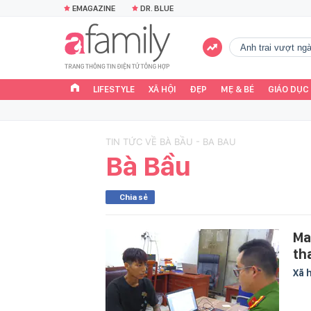
EMAGAZINE
DR. BLUE
Anh trai vượt n
LIFESTYLE
XÃ HỘI
ĐẸP
MẸ & BÉ
GIÁO DỤC
TIN TỨC VỀ BÀ BẦU - BA BAU
Bà Bầu
Chia sẻ
Ma
th
Xã 