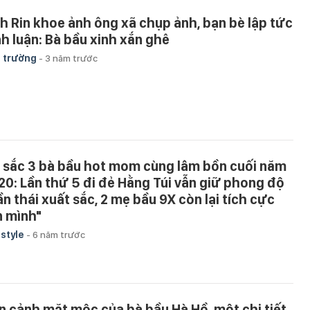
nh Rin khoe ảnh ông xã chụp ảnh, bạn bè lập tức
nh luận: Bà bầu xinh xắn ghê
 trường
-
3 năm trước
 sắc 3 bà bầu hot mom cùng lâm bồn cuối năm
20: Lần thứ 5 đi đẻ Hằng Túi vẫn giữ phong độ
ần thái xuất sắc, 2 mẹ bầu 9X còn lại tích cực
n mình"
estyle
-
6 năm trước
n cảnh mặt mộc của bà bầu Hà Hồ, một chi tiết