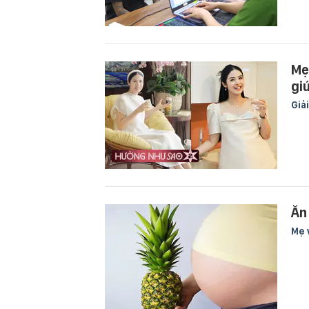
Mẹ
gi
Giải
Ăn
Mẹ 