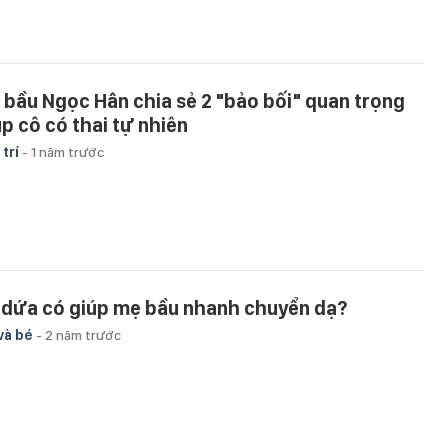
 bầu Ngọc Hân chia sẻ 2 "bảo bối" quan trọng
úp cô có thai tự nhiên
 trí
-
1 năm trước
 dứa có giúp mẹ bầu nhanh chuyển dạ?
và bé
-
2 năm trước