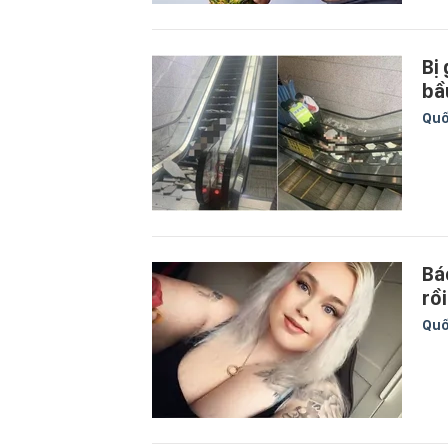
Bị
bầ
Quố
Bá
rồ
Quố