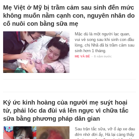
Mẹ Việt ở Mỹ bị trầm cảm sau sinh đến mức
không muốn nằm cạnh con, nguyên nhân do
cố nuôi con bằng sữa mẹ
Mặc dù là một người lạc quan,
vui vẻ song sau khi sinh con đầu
lòng, chị Nhã đã bị trầm cảm sau
sinh hơn 1 tháng.
MẸ VÀ BÉ
-
6 năm trước
Ký ức kinh hoàng của người mẹ suýt hoại
tử, phải lóc da đùi vá lên ngực vì chữa tắc
sữa bằng phương pháp dân gian
Sau trận tắc sữa, vỡ ổ áp xe đau
đớn nhớ đời ấy, Hà lại càng thấy