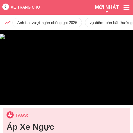
MỚI NHẤT
VỀ TRANG CHỦ
Anh trai vượt ngàn chông gai 2026
vụ điểm toán bất thường
TAGS:
Áp Xe Ngực