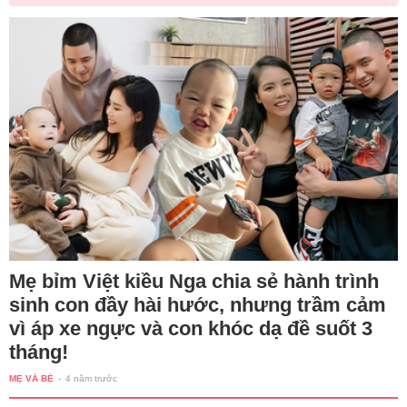
Mẹ bỉm Việt kiều Nga chia sẻ hành trình
sinh con đầy hài hước, nhưng trầm cảm
vì áp xe ngực và con khóc dạ đề suốt 3
tháng!
MẸ VÀ BÉ
-
4 năm trước