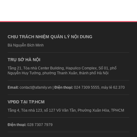
CHỊU TRÁCH NHIỆM QUẢN LÝ NỘI DUNG
Bà Nguyễn Bích Minh
TRỤ SỞ HÀ NỘI
Tầng 21, Tòa nhà Center Building, Hapulico Complex, Số 01, phố
Nguyễn Huy Tưởng, phường Thanh Xuân, thành phố Hà Nội
Email:
contact@afamily.vn |
Điện thoại:
024 7309 5555, máy lẻ 62.370
VPĐD TẠI TP.HCM
Tầng 4, Tòa nhà 123, số 127 Võ Văn Tần, Phường Xuân Hòa, TPHCM
Điện thoại:
028 7307 7979