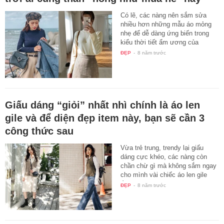
Có lẽ, các nàng nên sắm sửa
nhiều hơn những mẫu áo mỏng
nhẹ để dễ dàng ứng biến trong
kiểu thời tiết ẩm ương của
mùa…
ĐẸP
-
8 năm trước
Giấu dáng “giỏi” nhất nhì chính là áo len
gile và để diện đẹp item này, bạn sẽ cần 3
công thức sau
Vừa trẻ trung, trendy lại giấu
dáng cực khéo, các nàng còn
chần chừ gì mà không sắm ngay
cho mình vài chiếc áo len gile
rồi…
ĐẸP
-
8 năm trước