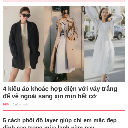
4 kiểu áo khoác hợp diện với váy trắng
để vẻ ngoài sang xịn mịn hết cỡ
ĐẸP
-
5 năm trước
5 cách phối đồ layer giúp chị em mặc đẹp
đỉnh cao trong mùa lạnh năm nay