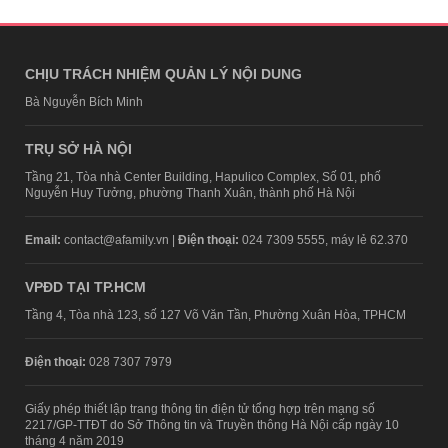
CHỊU TRÁCH NHIỆM QUẢN LÝ NỘI DUNG
Bà Nguyễn Bích Minh
TRỤ SỞ HÀ NỘI
Tầng 21, Tòa nhà Center Building, Hapulico Complex, Số 01, phố
Nguyễn Huy Tưởng, phường Thanh Xuân, thành phố Hà Nội
Email:
contact@afamily.vn |
Điện thoại:
024 7309 5555, máy lẻ 62.370
VPĐD TẠI TP.HCM
Tầng 4, Tòa nhà 123, số 127 Võ Văn Tần, Phường Xuân Hòa, TPHCM
Điện thoại:
028 7307 7979
Giấy phép thiết lập trang thông tin điện tử tổng hợp trên mạng số
2217/GP-TTĐT do Sở Thông tin và Truyền thông Hà Nội cấp ngày 10
tháng 4 năm 2019