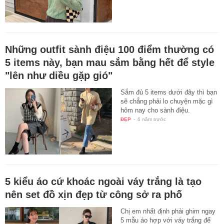
Những outfit sành điệu 100 điểm thường có
5 items này, bạn mau sắm bằng hết để style
"lên như diều gặp gió"
Sắm đủ 5 items dưới đây thì bạn
sẽ chẳng phải lo chuyện mặc gì
hôm nay cho sành điệu.
ĐẸP
-
6 năm trước
5 kiểu áo cứ khoác ngoài váy trắng là tạo
nên set đồ xịn đẹp từ công sở ra phố
Chị em nhất định phải ghim ngay
5 mẫu áo hợp với váy trắng để