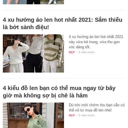
4 xu hướng áo len hot nhất 2021: Sắm thiếu
là bớt sành điệu!
4 xu hướng áo len hot nhất 2021
này vừa trẻ trung, vừa thu gọn
vóc dáng tốt.
ĐẸP
-
5 năm trước
4 kiểu đồ len bạn có thể mua ngay từ bây
giờ mà không sợ bị chê là hâm
Dù trời mới chớm thu bạn vẫn có
thể vô tư mua đồ len nhé!
ĐẸP
-
5 năm trước