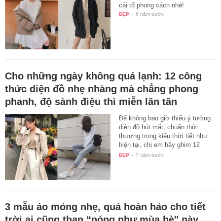
cải tổ phong cách nhé!
ĐẸP
-
6 năm trước
Cho những ngày không quá lạnh: 12 công
thức diện đồ nhẹ nhàng mà chẳng phong
phanh, độ sành điệu thì miễn lăn tăn
Để không bao giờ thiếu ý tưởng
diện đồ hút mắt, chuẩn thời
thượng trong kiểu thời tiết như
hiện tại, chị em hãy ghim 12
công…
ĐẸP
-
7 năm trước
3 mẫu áo mỏng nhẹ, quá hoàn hảo cho tiết
trời ai cũng than “nóng như mùa hè" này