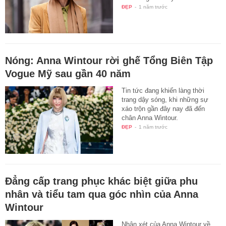
ĐẸP
-
1 năm trước
Nóng: Anna Wintour rời ghế Tổng Biên Tập
Vogue Mỹ sau gần 40 năm
Tin tức đang khiến làng thời
trang dậy sóng, khi những sự
xáo trộn gần đây nay đã đến
chân Anna Wintour.
ĐẸP
-
1 năm trước
Đẳng cấp trang phục khác biệt giữa phu
nhân và tiểu tam qua góc nhìn của Anna
Wintour
Nhận xét của Anna Wintour về