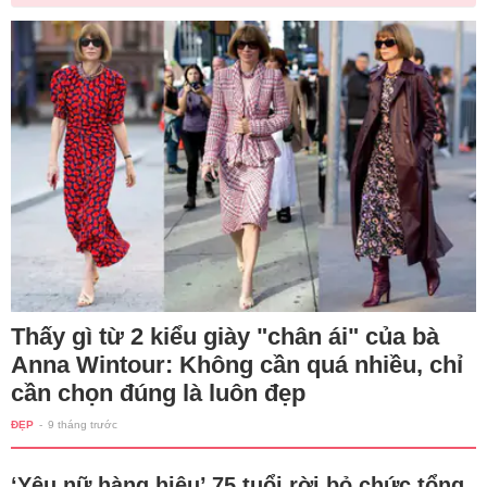
Thấy gì từ 2 kiểu giày "chân ái" của bà
Anna Wintour: Không cần quá nhiều, chỉ
cần chọn đúng là luôn đẹp
ĐẸP
-
9 tháng trước
‘Yêu nữ hàng hiệu’ 75 tuổi rời bỏ chức tổng