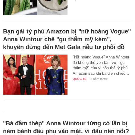
Bạn gái tỷ phú Amazon bị "nữ hoàng Vogue"
Anna Wintour chê "gu thẩm mỹ kém",
khuyên đừng đến Met Gala nếu tự phối đồ
"Nữ hoàng Vogue" Anna Wintour
đã không thể yên tâm với "gu
thẩm mỹ" của vị hôn thê tỷ phú
Amazon sau khi bà diện chiếc…
QUỐC TẾ
-
2 năm trước
"Bà đầm thép" Anna Wintour từng có lần bị
ném bánh đậu phụ vào mặt, vì đâu nên nỗi?