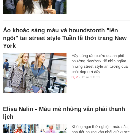
Áo khoác sáng màu và houndstooth "lên
ngôi" tại street style Tuần lễ thời trang New
York
Hãy cùng rảo bước quanh phố
phường NewYork để nhìn ngắm
những street style ấn tượng của
phái đẹp nơi đây.
ĐẸP
-
12 năm trước
Elisa Nalin - Màu mè những vẫn phải thanh
lịch
Không ngại thử nghiệm màu sắc,
họa tiết nhưng vẫn phải giữ được