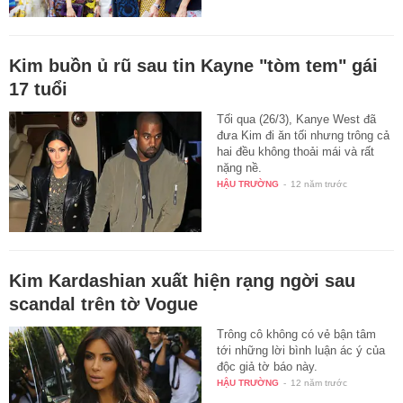
Kim buồn ủ rũ sau tin Kayne "tòm tem" gái
17 tuổi
Tối qua (26/3), Kanye West đã
đưa Kim đi ăn tối nhưng trông cả
hai đều không thoải mái và rất
nặng nề.
HẬU TRƯỜNG
-
12 năm trước
Kim Kardashian xuất hiện rạng ngời sau
scandal trên tờ Vogue
Trông cô không có vẻ bận tâm
tới những lời bình luận ác ý của
độc giả tờ báo này.
HẬU TRƯỜNG
-
12 năm trước