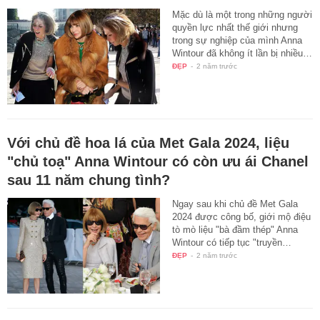
Mặc dù là một trong những người
quyền lực nhất thế giới nhưng
trong sự nghiệp của mình Anna
Wintour đã không ít lần bị nhiều…
ĐẸP
-
2 năm trước
Với chủ đề hoa lá của Met Gala 2024, liệu
"chủ toạ" Anna Wintour có còn ưu ái Chanel
sau 11 năm chung tình?
Ngay sau khi chủ đề Met Gala
2024 được công bố, giới mộ điệu
tò mò liệu "bà đầm thép" Anna
Wintour có tiếp tục "truyền…
ĐẸP
-
2 năm trước