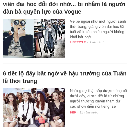
viên đại học đổi đời nhờ... bị nhầm là người
đàn bà quyền lực của Vogue
Vẻ bề ngoài như một người sành
thời trang, giảng viên đại học 63
tuổi đã khiến nhiều người không
khỏi bất ngờ.
LIFESTYLE
-
9 năm trước
6 tiết lộ đầy bất ngờ về hậu trường của Tuần
lễ thời trang
Những sự thật sắp được công bố
dưới đây, được tiết lộ từ những
người thường xuyên tham dự
các show diễn nổi tiếng, sẽ
đem…
ĐẸP
-
11 năm trước