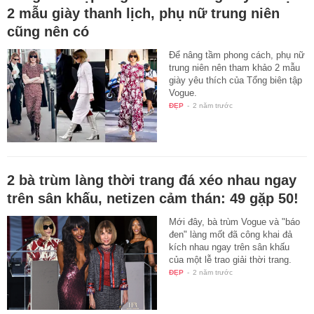
2 mẫu giày thanh lịch, phụ nữ trung niên
cũng nên có
Để nâng tầm phong cách, phụ nữ
trung niên nên tham khảo 2 mẫu
giày yêu thích của Tổng biên tập
Vogue.
ĐẸP
-
2 năm trước
2 bà trùm làng thời trang đá xéo nhau ngay
trên sân khấu, netizen cảm thán: 49 gặp 50!
Mới đây, bà trùm Vogue và "báo
đen" làng mốt đã công khai đả
kích nhau ngay trên sân khấu
của một lễ trao giải thời trang.
ĐẸP
-
2 năm trước