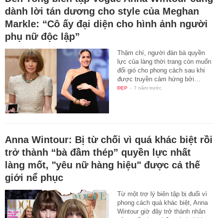
dành lời tán dương cho style của Meghan
Markle: “Cô ấy đại diện cho hình ảnh người
phụ nữ độc lập”
Thậm chí, người đàn bà quyền
lực của làng thời trang còn muốn
đổi gió cho phong cách sau khi
được truyền cảm hứng bởi…
ĐẸP
-
7 năm trước
Anna Wintour: Bị từ chối vì quá khác biệt rồi
trở thành “bà đầm thép” quyền lực nhất
làng mốt, "yêu nữ hàng hiệu" được cả thế
giới nể phục
Từ một trợ lý biên tập bị đuổi vì
phong cách quá khác biệt, Anna
Wintour giờ đây trở thành nhân