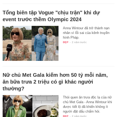
Tổng biên tập Vogue "chịu trận" khi dự
event trước thềm Olympic 2024
Anna Wintour đã trở thành nạn
nhân vì lỗi sai của kênh truyền
hình Pháp.
ĐẸP
-
2 năm trước
Nữ chủ Met Gala kiếm hơn 50 tỷ mỗi năm,
ăn bữa trưa 2 triệu có gì khác người
thường?
Thói quen ăn trưa độc lạ của nữ
chủ Met Gala - Anna Wintour khi
được tiết lộ đã khiến không ít
người đặt dấu chấm hỏi.
ĐẸP
-
2 năm trước