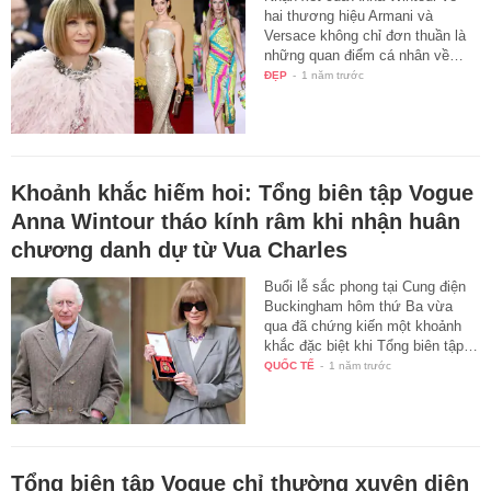
hai thương hiệu Armani và
Versace không chỉ đơn thuần là
những quan điểm cá nhân về…
ĐẸP
-
1 năm trước
Khoảnh khắc hiếm hoi: Tổng biên tập Vogue
Anna Wintour tháo kính râm khi nhận huân
chương danh dự từ Vua Charles
Buổi lễ sắc phong tại Cung điện
Buckingham hôm thứ Ba vừa
qua đã chứng kiến một khoảnh
khắc đặc biệt khi Tổng biên tập…
QUỐC TẾ
-
1 năm trước
Tổng biên tập Vogue chỉ thường xuyên diện