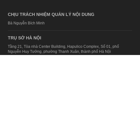
CHỊU TRÁCH NHIỆM QUẢN LÝ NỘI DUNG
Bà Nguyễn Bích Minh
TRỤ SỞ HÀ NỘI
Tầng 21, Tòa nhà Center Building, Hapulico Complex, Số 01, phố
Nguyễn Huy Tưởng, phường Thanh Xuân, thành phố Hà Nội
Email:
contact@afamily.vn |
Điện thoại:
024 7309 5555, máy lẻ 62.370
VPĐD TẠI TP.HCM
Tầng 4, Tòa nhà 123, số 127 Võ Văn Tần, Phường Xuân Hòa, TPHCM
Điện thoại:
028 7307 7979
Giấy phép thiết lập trang thông tin điện tử tổng hợp trên mạng số
2217/GP-TTĐT do Sở Thông tin và Truyền thông Hà Nội cấp ngày 10
tháng 4 năm 2019