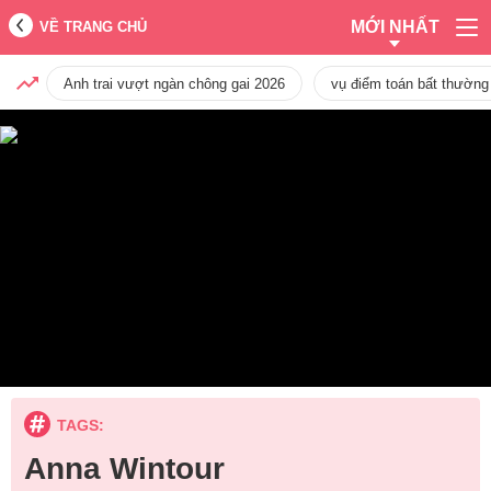
MỚI NHẤT
VỀ TRANG CHỦ
Anh trai vượt ngàn chông gai 2026
vụ điểm toán bất thường
TAGS:
Anna Wintour