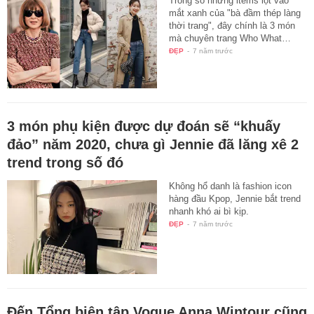
Trong số những items lọt vào
mắt xanh của "bà đầm thép làng
thời trang", đây chính là 3 món
mà chuyên trang Who What…
ĐẸP
-
7 năm trước
3 món phụ kiện được dự đoán sẽ “khuấy
đảo” năm 2020, chưa gì Jennie đã lăng xê 2
trend trong số đó
Không hổ danh là fashion icon
hàng đầu Kpop, Jennie bắt trend
nhanh khó ai bì kịp.
ĐẸP
-
7 năm trước
Đến Tổng biên tập Vogue Anna Wintour cũng