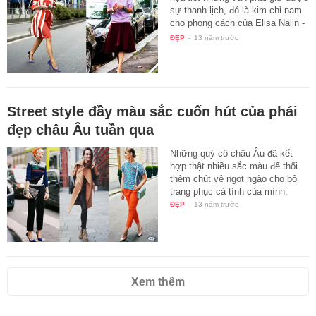
sự thanh lịch, đó là kim chỉ nam
cho phong cách của Elisa Nalin -
…
ĐẸP
-
13 năm trước
Street style đầy màu sắc cuốn hút của phái
đẹp châu Âu tuần qua
Những quý cô châu Âu đã kết
hợp thật nhiều sắc màu để thổi
thêm chút vẻ ngọt ngào cho bộ
trang phục cá tính của mình.
ĐẸP
-
13 năm trước
Xem thêm