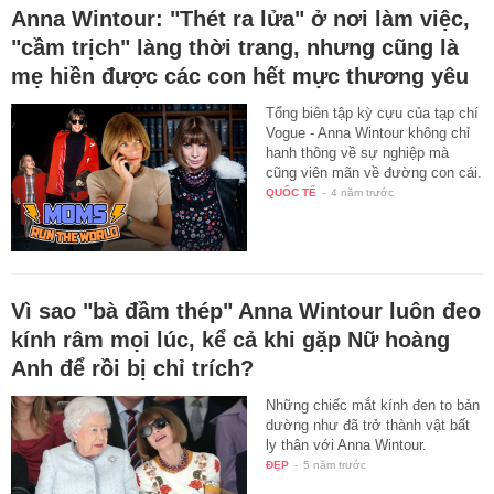
Anna Wintour: "Thét ra lửa" ở nơi làm việc,
"cầm trịch" làng thời trang, nhưng cũng là
mẹ hiền được các con hết mực thương yêu
Tổng biên tập kỳ cựu của tạp chí
Vogue - Anna Wintour không chỉ
hanh thông về sự nghiệp mà
cũng viên mãn về đường con cái.
QUỐC TẾ
-
4 năm trước
Vì sao "bà đầm thép" Anna Wintour luôn đeo
kính râm mọi lúc, kể cả khi gặp Nữ hoàng
Anh để rồi bị chỉ trích?
Những chiếc mắt kính đen to bản
dường như đã trở thành vật bất
ly thân với Anna Wintour.
ĐẸP
-
5 năm trước