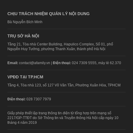
CHỊU TRÁCH NHIỆM QUẢN LÝ NỘI DUNG
Bà Nguyễn Bích Minh
TRỤ SỞ HÀ NỘI
Tầng 21, Tòa nhà Center Building, Hapulico Complex, Số 01, phố
Nguyễn Huy Tưởng, phường Thanh Xuân, thành phố Hà Nội
Email:
contact@afamily.vn |
Điện thoại:
024 7309 5555, máy lẻ 62.370
VPĐD TẠI TP.HCM
Tầng 4, Tòa nhà 123, số 127 Võ Văn Tần, Phường Xuân Hòa, TPHCM
Điện thoại:
028 7307 7979
Giấy phép thiết lập trang thông tin điện tử tổng hợp trên mạng số
2217/GP-TTĐT do Sở Thông tin và Truyền thông Hà Nội cấp ngày 10
tháng 4 năm 2019