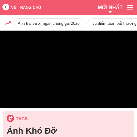
MỚI NHẤT
VỀ TRANG CHỦ
Anh trai vượt ngàn chông gai 2026
vụ điểm toán bất thường
TAGS:
Ảnh Khó Đỡ