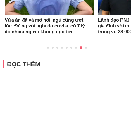
Vừa ăn đã vã mồ hôi, ngủ cũng ướt
Lãnh đạo PNJ n
tóc: Đừng vội nghĩ do cơ địa, có 7 lý
gia đình với c
do nhiều người không ngờ tới
trong vụ 28.00
ĐỌC THÊM