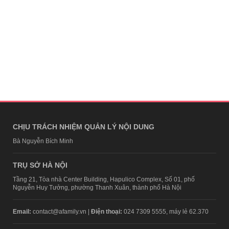
CHỊU TRÁCH NHIỆM QUẢN LÝ NỘI DUNG
Bà Nguyễn Bích Minh
TRỤ SỞ HÀ NỘI
Tầng 21, Tòa nhà Center Building, Hapulico Complex, Số 01, phố
Nguyễn Huy Tưởng, phường Thanh Xuân, thành phố Hà Nội
Email:
contact@afamily.vn |
Điện thoại:
024 7309 5555, máy lẻ 62.370