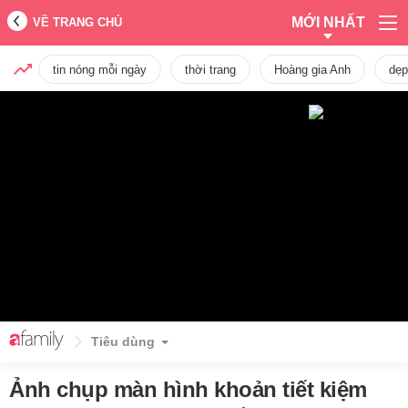
MỚI NHẤT
VỀ TRANG CHỦ
tin nóng mỗi ngày
thời trang
Hoàng gia Anh
dẹp
Tiêu dùng
Ảnh chụp màn hình khoản tiết kiệm