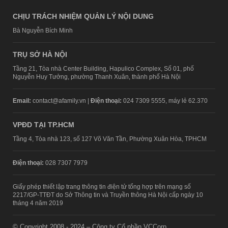
CHỊU TRÁCH NHIỆM QUẢN LÝ NỘI DUNG
Bà Nguyễn Bích Minh
TRỤ SỞ HÀ NỘI
Tầng 21, Tòa nhà Center Building, Hapulico Complex, Số 01, phố
Nguyễn Huy Tưởng, phường Thanh Xuân, thành phố Hà Nội
Email:
contact@afamily.vn |
Điện thoại:
024 7309 5555, máy lẻ 62.370
VPĐD TẠI TP.HCM
Tầng 4, Tòa nhà 123, số 127 Võ Văn Tần, Phường Xuân Hòa, TPHCM
Điện thoại:
028 7307 7979
Giấy phép thiết lập trang thông tin điện tử tổng hợp trên mạng số
2217/GP-TTĐT do Sở Thông tin và Truyền thông Hà Nội cấp ngày 10
tháng 4 năm 2019
© Copyright 2008 - 2024 – Công ty Cổ phần VCCorp