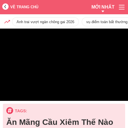
MỚI NHẤT
VỀ TRANG CHỦ
Anh trai vượt ngàn chông gai 2026
vụ điểm toán bất thường
TAGS:
Ăn Mãng Cầu Xiêm Thế Nào