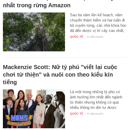
nhất trong rừng Amazon
Sau ba năm lên kế hoạch, năm
chuyến thám hiểm và hai tuần đi
bộ xuyên rừng, các nhà khoa học
đã đến được vị trí cây cao nhất,
…
QUỐC TẾ
-
4 năm trước
Mackenzie Scott: Nữ tỷ phú "viết lại cuộc
chơi từ thiện" và nuôi con theo kiểu kín
tiếng
Là một trong những tỷ phú có
ảnh hưởng lớn nhất đến ngành
từ thiện nhưng không có quá
nhiều thông tin đời tư được
khai…
QUỐC TẾ
-
4 năm trước