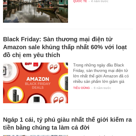
QUỐC TẾ
-
4 năm trước
Black Friday: Sàn thương mại điện tử
Amazon sale khủng thấp nhất 60% với loạt
đồ chị em yêu thích
Trong những ngày đầu Black
Friday, sàn thương mại điện tử
lớn nhất thế giới Amazon đã có
nhiều sản phẩm lớn giảm giá
cho…
TIÊU DÙNG
-
6 năm trước
Ngáp 1 cái, tỷ phú giàu nhất thế giới kiếm ra
tiền bằng chúng ta làm cả đời