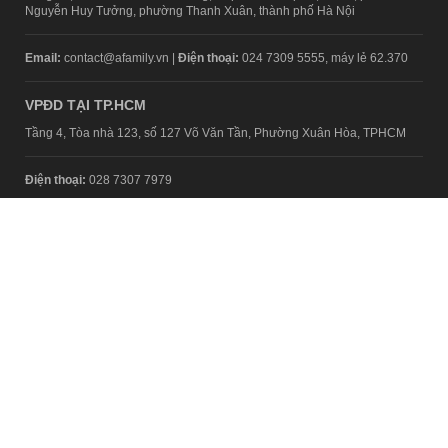
Nguyễn Huy Tưởng, phường Thanh Xuân, thành phố Hà Nội
Email:
contact@afamily.vn |
Điện thoại:
024 7309 5555, máy lẻ 62.370
VPĐD TẠI TP.HCM
Tầng 4, Tòa nhà 123, số 127 Võ Văn Tần, Phường Xuân Hòa, TPHCM
Điện thoại:
028 7307 7979
Giấy phép thiết lập trang thông tin điện tử tổng hợp trên mạng số
2217/GP-TTĐT do Sở Thông tin và Truyền thông Hà Nội cấp ngày 10
tháng 4 năm 2019
© Copyright 2008 - 2024 – Công ty Cổ phần VCCorp
Chính sách bảo mật
Fanpage aFamily
Xem bản Desktop