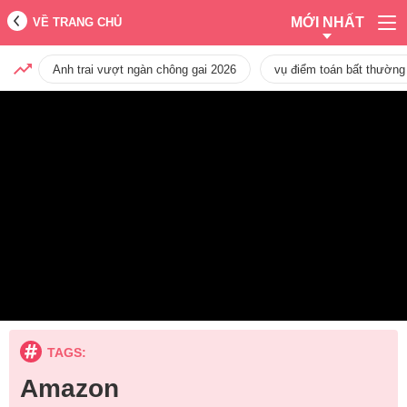
MỚI NHẤT
VỀ TRANG CHỦ
Anh trai vượt ngàn chông gai 2026
vụ điểm toán bất thường
TAGS:
Amazon