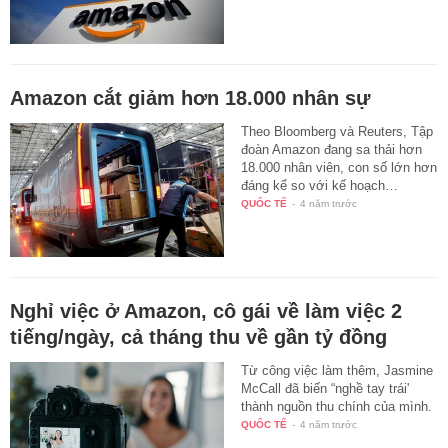
Amazon cắt giảm hơn 18.000 nhân sự
Theo Bloomberg và Reuters, Tập
đoàn Amazon đang sa thải hơn
18.000 nhân viên, con số lớn hơn
đáng kể so với kế hoạch…
QUỐC TẾ
-
4 năm trước
Nghỉ việc ở Amazon, cô gái về làm việc 2
tiếng/ngày, cả tháng thu về gần tỷ đồng
Từ công việc làm thêm, Jasmine
McCall đã biến “nghề tay trái'
thành nguồn thu chính của mình.
QUỐC TẾ
-
4 năm trước