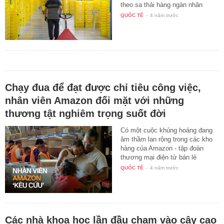
theo sa thải hàng ngàn nhân
viên…
QUỐC TẾ
-
4 năm trước
Chạy đua để đạt được chỉ tiêu công việc,
nhân viên Amazon đối mặt với những
thương tật nghiêm trọng suốt đời
Có một cuộc khủng hoảng đang
âm thầm lan rộng trong các kho
hàng của Amazon - tập đoàn
thương mại điện tử bán lẻ
hàng…
QUỐC TẾ
-
4 năm trước
Các nhà khoa học lần đầu chạm vào cây cao