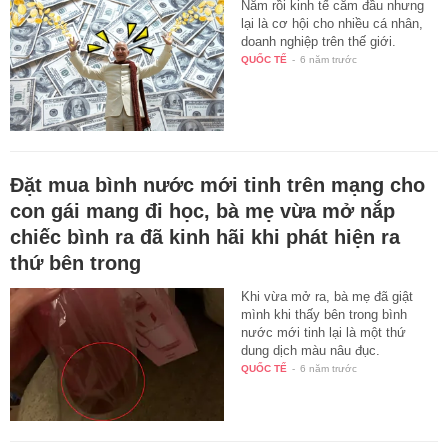
Năm rồi kinh tế cắm đầu nhưng
lại là cơ hội cho nhiều cá nhân,
doanh nghiệp trên thế giới.
QUỐC TẾ
-
6 năm trước
Đặt mua bình nước mới tinh trên mạng cho
con gái mang đi học, bà mẹ vừa mở nắp
chiếc bình ra đã kinh hãi khi phát hiện ra
thứ bên trong
Khi vừa mở ra, bà mẹ đã giật
mình khi thấy bên trong bình
nước mới tinh lại là một thứ
dung dịch màu nâu đục.
QUỐC TẾ
-
6 năm trước