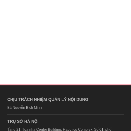
CHỊU TRÁCH NHIỆM QUẢN LÝ NỘI DUNG
Bà Nguyễn Bích Minh
TRỤ SỞ HÀ NỘI
Tầng 21, Tòa nhà Center Building, Hapulico Complex, Số 01, phố