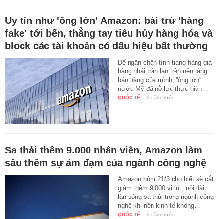
Uy tín như 'ông lớn' Amazon: bài trừ 'hàng
fake' tới bến, thẳng tay tiêu hủy hàng hóa và
block các tài khoản có dấu hiệu bất thường
Để ngăn chặn tình trạng hàng giả
hàng nhái tràn lan trên nền tảng
bán hàng của mình, ''ông lớn''
nước Mỹ đã nỗ lực thực hiện…
QUỐC TẾ
-
3 năm trước
Sa thải thêm 9.000 nhân viên, Amazon làm
sâu thêm sự ảm đạm của ngành công nghệ
Amazon hôm 21/3 cho biết sẽ cắt
giảm thêm 9.000 vị trí , nối dài
làn sóng sa thải trong ngành công
nghệ khi nền kinh tế không…
QUỐC TẾ
-
3 năm trước