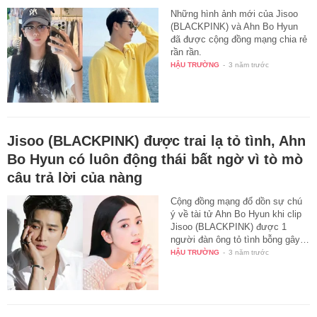
Những hình ảnh mới của Jisoo
(BLACKPINK) và Ahn Bo Hyun
đã được cộng đồng mạng chia rẻ
rần rần.
HẬU TRƯỜNG
-
3 năm trước
Jisoo (BLACKPINK) được trai lạ tỏ tình, Ahn
Bo Hyun có luôn động thái bất ngờ vì tò mò
câu trả lời của nàng
Cộng đồng mạng đổ dồn sự chú
ý về tài tử Ahn Bo Hyun khi clip
Jisoo (BLACKPINK) được 1
người đàn ông tỏ tình bỗng gây…
HẬU TRƯỜNG
-
3 năm trước