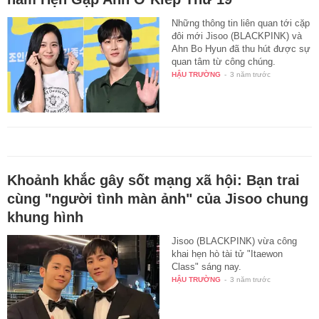
Những thông tin liên quan tới cặp
đôi mới Jisoo (BLACKPINK) và
Ahn Bo Hyun đã thu hút được sự
quan tâm từ công chúng.
HẬU TRƯỜNG
-
3 năm trước
Khoảnh khắc gây sốt mạng xã hội: Bạn trai
cùng "người tình màn ảnh" của Jisoo chung
khung hình
Jisoo (BLACKPINK) vừa công
khai hẹn hò tài tử "Itaewon
Class" sáng nay.
HẬU TRƯỜNG
-
3 năm trước