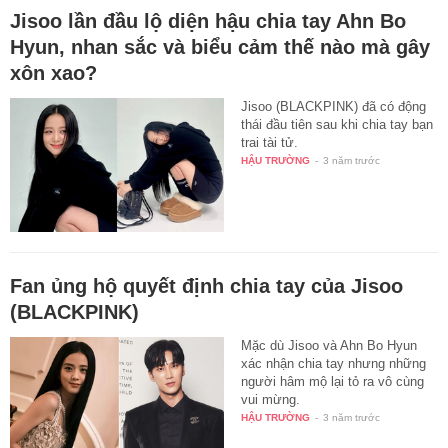
Jisoo lần đầu lộ diện hậu chia tay Ahn Bo
Hyun, nhan sắc và biểu cảm thế nào mà gây
xôn xao?
Jisoo (BLACKPINK) đã có động
thái đầu tiên sau khi chia tay bạn
trai tài tử.
HẬU TRƯỜNG
-
3 năm trước
Fan ủng hộ quyết định chia tay của Jisoo
(BLACKPINK)
Mặc dù Jisoo và Ahn Bo Hyun
xác nhận chia tay nhưng những
người hâm mộ lại tỏ ra vô cùng
vui mừng.
HẬU TRƯỜNG
-
3 năm trước