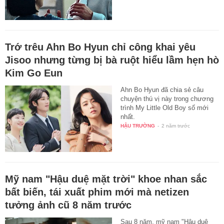
Trớ trêu Ahn Bo Hyun chỉ công khai yêu
Jisoo nhưng từng bị bà ruột hiểu lầm hẹn hò
Kim Go Eun
Ahn Bo Hyun đã chia sẻ câu
chuyện thú vị này trong chương
trình My Little Old Boy số mới
nhất.
HẬU TRƯỜNG
-
2 năm trước
Mỹ nam "Hậu duệ mặt trời" khoe nhan sắc
bất biến, tái xuất phim mới mà netizen
tưởng ảnh cũ 8 năm trước
Sau 8 năm, mỹ nam "Hậu duệ