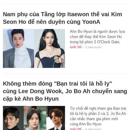
Nam phụ của Tầng lớp Itaewon thế vai Kim
Seon Ho để nên duyên cùng YoonA
Ahn Bo Hyun là người được lựa
chọn để thay thế Kim Seon Ho
trong bộ phim 2 O'Clock Date.
GIẢI TRÍ
-
5 năm trước
Không thèm đóng "Bạn trai tôi là hồ ly"
cùng Lee Dong Wook, Jo Bo Ah chuyển sang
cặp kè Ahn Bo Hyun
Từ chối đề nghị tham gia Bạn trai
tôi là hồ ly phần 2 và 3, Jo Bo Ah
cân nhắc tham gia phim mới
cùng Ahn Bo Hyun.
GIẢI TRÍ
-
5 năm trước