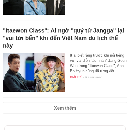
"Itaewon Class": Ai ngờ "quý tử Jangga" lại
"vui tới bến" khi đến Việt Nam du lịch thế
này
Ít ai biết rằng trước khi nổi tiếng
với vai diễn "ác nhân" Jang Geun
Won trong "Itaewon Class", Ahn
Bo Hyun cũng đã từng đặt
chân…
GIẢI TRÍ
-
6 năm trước
Xem thêm