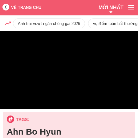
MỚI NHẤT
VỀ TRANG CHỦ
Anh trai vượt ngàn chông gai 2026
vụ điểm toán bất thường
TAGS:
Ahn Bo Hyun