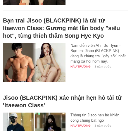
Bạn trai Jisoo (BLACKPINK) là tài tử
Itaewon Class: Gương mặt lẫn body "siêu
hot", từng thích thầm Song Hye Kyo
Nam diễn viên Ahn Bo Hyun -
Bạn trai Jisoo (BLACKPINK)
đang là chàng trai "gây sốt" nhất
mạng xã hội hôm nay.
HẬU TRƯỜNG
-
3 năm trước
Jisoo (BLACKPINK) xác nhận hẹn hò tài tử
'Itaewon Class'
Thông tin Jisoo hẹn hò khiến
công chúng bất ngờ.
HẬU TRƯỜNG
-
3 năm trước