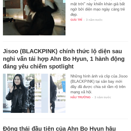
mặt trời" này khiến khán giả bất
ngờ bởi diện mạo ngày càng trẻ
đẹp.
GIẢI TRÍ
-
3 năm trước
Jisoo (BLACKPINK) chính thức lộ diện sau
nghi vấn tái hợp Ahn Bo Hyun, 1 hành động
đáng yêu chiếm spotlight
Những hình ảnh và clip của Jisoo
(BLACKPINK) tại sân bay mới
đây đã được chia sẻ rầm rộ trên
mạng xã hội.
HẬU TRƯỜNG
-
3 năm trước
Động thái đầu tiên của Ahn Bo Hyun hậu