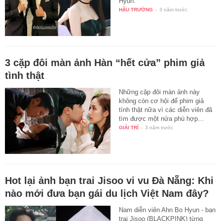
Hyun.
HẬU TRƯỜNG
-
3 năm trước
3 cặp đôi màn ảnh Hàn “hết cửa” phim giả
tình thật
Những cặp đôi màn ảnh này
không còn cơ hội để phim giả
tình thật nữa vì các diễn viên đã
tìm được một nửa phù hợp…
GIẢI TRÍ
-
3 năm trước
Hot lại ảnh bạn trai Jisoo vi vu Đà Nẵng: Khi
nào mới đưa bạn gái du lịch Việt Nam đây?
Nam diễn viên Ahn Bo Hyun - bạn
trai Jisoo (BLACKPINK) từng