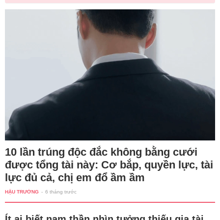
10 lần trúng độc đắc không bằng cưới
được tổng tài này: Cơ bắp, quyền lực, tài
lực đủ cả, chị em đổ ầm ầm
HẬU TRƯỜNG
-
6 tháng trước
Ít ai biết nam thần nhìn tưởng thiếu gia tài