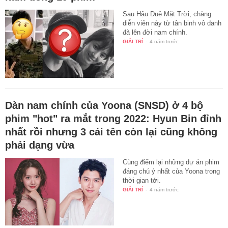
Sau Hậu Duệ Mặt Trời, chàng
diễn viên này từ tân binh vô danh
đã lên đời nam chính.
GIẢI TRÍ
-
4 năm trước
Dàn nam chính của Yoona (SNSD) ở 4 bộ
phim "hot" ra mắt trong 2022: Hyun Bin đỉnh
nhất rồi nhưng 3 cái tên còn lại cũng không
phải dạng vừa
Cùng điểm lại những dự án phim
đáng chú ý nhất của Yoona trong
thời gian tới.
GIẢI TRÍ
-
4 năm trước