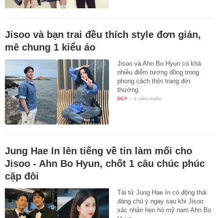
Jisoo và bạn trai đều thích style đơn giản,
mê chung 1 kiểu áo
Jisoo và Ahn Bo Hyun có khá
nhiều điểm tương đồng trong
phong cách thời trang đời
thường.
ĐẸP
-
3 năm trước
Jung Hae In lên tiếng về tin làm mối cho
Jisoo - Ahn Bo Hyun, chốt 1 câu chúc phúc
cặp đôi
Tài tử Jung Hae In có động thái
đáng chú ý ngay sau khi Jisoo
xác nhận hẹn hò mỹ nam Ahn Bo