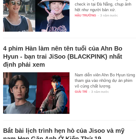
check in tại Đà Nẵng, chụp ảnh
hệt như người bản xứ.
HẬU TRƯỜNG
-
3 năm trước
4 phim Hàn làm nên tên tuổi của Ahn Bo
Hyun - bạn trai JiSoo (BLACKPINK) nhất
định phải xem
Nam diễn viên Ahn Bo Hyun từng
tham gia vào những dự án phim
vô cùng chất lượng.
GIẢI TRÍ
-
3 năm trước
Bắt bài lịch trình hẹn hò của Jisoo và mỹ
nam Hẹn Gặp Anh Ở Kiếp Thứ 19