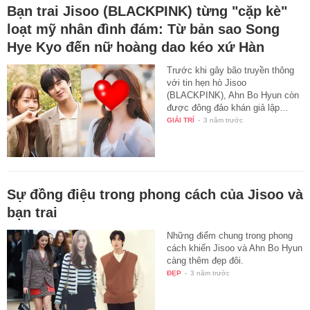
Bạn trai Jisoo (BLACKPINK) từng "cặp kè"
loạt mỹ nhân đình đám: Từ bản sao Song
Hye Kyo đến nữ hoàng dao kéo xứ Hàn
Trước khi gây bão truyền thông
với tin hẹn hò Jisoo
(BLACKPINK), Ahn Bo Hyun còn
được đông đảo khán giả lập…
GIẢI TRÍ
-
3 năm trước
Sự đồng điệu trong phong cách của Jisoo và
bạn trai
Những điểm chung trong phong
cách khiến Jisoo và Ahn Bo Hyun
càng thêm đẹp đôi.
ĐẸP
-
3 năm trước