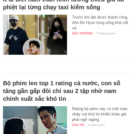
phiệt lại từng chạy taxi kiếm sống
Trước khi đạt được thành công,
Ahn Bo Hyun từng sống khá vất
vả.
HẬU TRƯỜNG
-
7 tháng trước
Bộ phim leo top 1 rating cả nước, con số
tăng gần gấp đôi chỉ sau 2 tập nhờ nam
chính xuất sắc khó tin
Rating bộ phim này có một màn
nhảy vọt khó tin khiến khán giả
phải ngỡ ngàng.
GIẢI TRÍ
-
2 năm trước