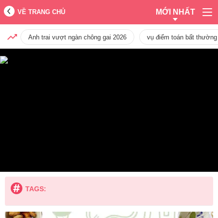
MỚI NHẤT
VỀ TRANG CHỦ
Anh trai vượt ngàn chông gai 2026
vụ điểm toán bất thường
TAGS: