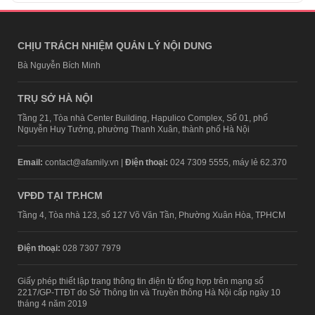
CHỊU TRÁCH NHIỆM QUẢN LÝ NỘI DUNG
Bà Nguyễn Bích Minh
TRỤ SỞ HÀ NỘI
Tầng 21, Tòa nhà Center Building, Hapulico Complex, Số 01, phố
Nguyễn Huy Tưởng, phường Thanh Xuân, thành phố Hà Nội
Email:
contact@afamily.vn |
Điện thoại:
024 7309 5555, máy lẻ 62.370
VPĐD TẠI TP.HCM
Tầng 4, Tòa nhà 123, số 127 Võ Văn Tần, Phường Xuân Hòa, TPHCM
Điện thoại:
028 7307 7979
Giấy phép thiết lập trang thông tin điện tử tổng hợp trên mạng số
2217/GP-TTĐT do Sở Thông tin và Truyền thông Hà Nội cấp ngày 10
tháng 4 năm 2019