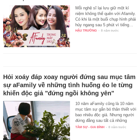
Mỗi nghệ sĩ lại lưu giữ một kỉ
niệm không thể quên với Afamily.
Có khi là một buổi chụp hình phải
hủy ngang sau 5 phút vì tiếng…
HẬU TRƯỜNG
-
8 năm trước
Hỏi xoáy đáp xoay người đứng sau mục tâm
sự aFamily về những tình huống éo le từng
khiến độc giả "đứng ngồi không yên"
10 năm aFamily cũng là 10 năm
mục tâm sự gắn bó thân thiết với
bao nhiêu độc giả. Nhưng người
đứng đằng sau tất cả những
câu…
TÂM SỰ - GIA ĐÌNH
-
8 năm trước