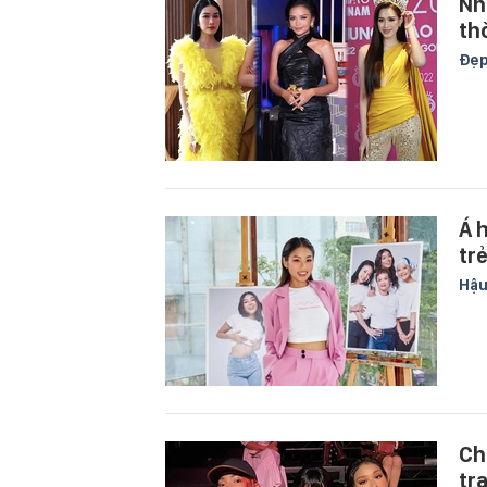
Nh
th
Đẹ
Á 
tr
Hậu
Ch
tr