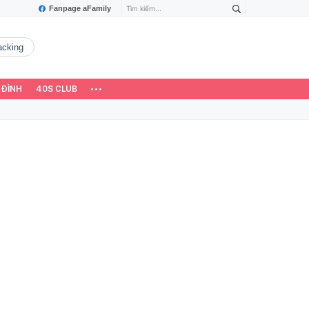
Fanpage aFamily
hacking
 ĐÌNH
40S CLUB