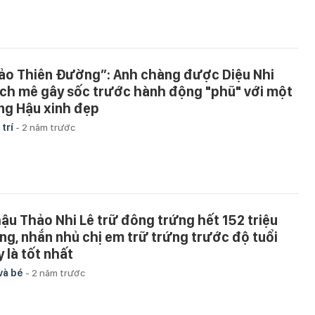
ảo Thiên Đường”: Anh chàng được Diệu Nhi
ích mê gây sốc trước hành động "phũ" với một
ng Hậu xinh đẹp
 trí
-
2 năm trước
hậu Thảo Nhi Lê trữ đông trứng hết 152 triệu
ng, nhắn nhủ chị em trữ trứng trước độ tuổi
 là tốt nhất
và bé
-
2 năm trước