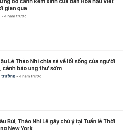
ững bộ cánh kém xinh của dàn Hoa hậu Việt
ời gian qua
p
-
4 năm trước
hậu Lê Thảo Nhi chia sẻ về lối sống của người
ẻ, cảnh báo ung thư sớm
 trường
-
4 năm trước
âu Bùi, Thảo Nhi Lê gây chú ý tại Tuần lễ Thời
ang New York