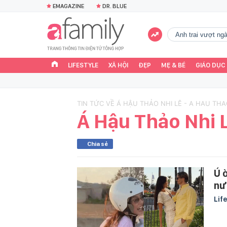
EMAGAZINE
DR. BLUE
Anh trai vượt n
LIFESTYLE
XÃ HỘI
ĐẸP
MẸ & BÉ
GIÁO DỤC
TIN TỨC VỀ Á HẬU THẢO NHI LÊ - A HAU THA
Á Hậu Thảo Nhi 
Chia sẻ
Ú 
nư
Lif