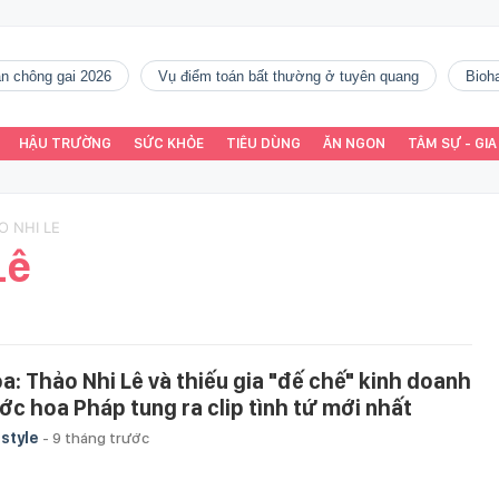
gàn chông gai 2026
vụ điểm toán bất thường ở tuyên quang
Bio
HẬU TRƯỜNG
SỨC KHỎE
TIÊU DÙNG
ĂN NGON
TÂM SỰ - GIA
O NHI LE
Lê
òa: Thảo Nhi Lê và thiếu gia "đế chế" kinh doanh
ớc hoa Pháp tung ra clip tình tứ mới nhất
estyle
-
9 tháng trước