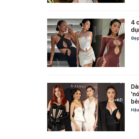
4 
dụ
Đẹ
Dà
'n
bê
Hậu