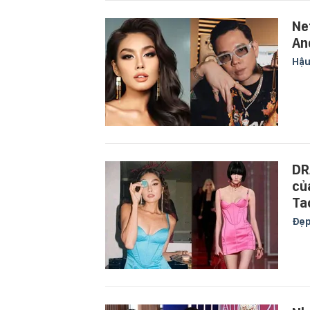
Ne
An
Hậu
DR
củ
Ta
Đẹ