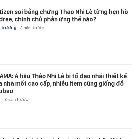
tizen soi bằng chứng Thảo Nhi Lê từng hẹn hò
dree, chính chủ phản ứng thế nào?
 trường
-
3 năm trước
AMA: Á hậu Thảo Nhi Lê bị tố đạo nhái thiết kế
a nhà mốt cao cấp, nhiều item cũng giống đồ
obao
p
-
3 năm trước