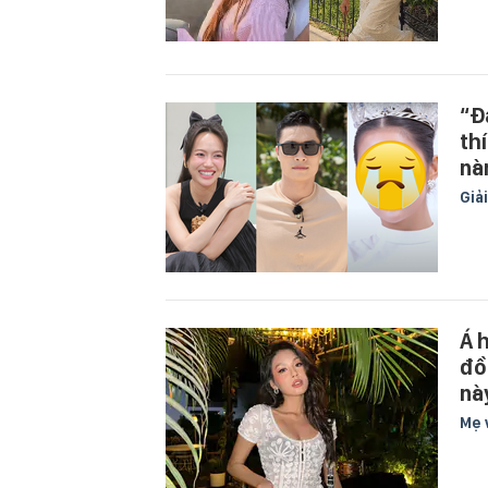
“Đ
th
nà
Giải
Á 
đồ
này
Mẹ 