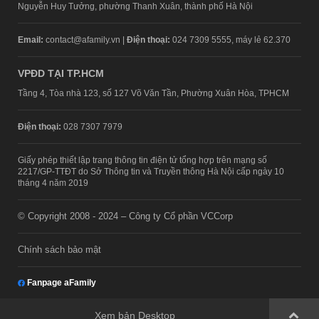
Nguyễn Huy Tưởng, phường Thanh Xuân, thành phố Hà Nội
Email:
contact@afamily.vn |
Điện thoại:
024 7309 5555, máy lẻ 62.370
VPĐD TẠI TP.HCM
Tầng 4, Tòa nhà 123, số 127 Võ Văn Tần, Phường Xuân Hòa, TPHCM
Điện thoại:
028 7307 7979
Giấy phép thiết lập trang thông tin điện tử tổng hợp trên mạng số
2217/GP-TTĐT do Sở Thông tin và Truyền thông Hà Nội cấp ngày 10
tháng 4 năm 2019
© Copyright 2008 - 2024 – Công ty Cổ phần VCCorp
Chính sách bảo mật
Fanpage aFamily
Xem bản Desktop