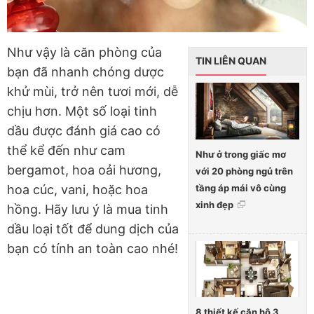
Như vậy là căn phòng của
TIN LIÊN QUAN
bạn đã nhanh chóng dược
khử mùi, trở nên tươi mới, dễ
chịu hơn. Một số loại tinh
dầu được đánh giá cao có
thể kể đến như cam
Như ở trong giấc mơ
bergamot, hoa oải hương,
với 20 phòng ngủ trên
tầng áp mái vô cùng
hoa cúc, vani, hoặc hoa
xinh đẹp
hồng. Hãy lưu ý là mua tinh
dầu loại tốt để dung dịch của
bạn có tính an toàn cao nhé!
8 thiết kế căn hộ 3