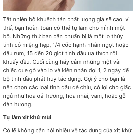
Tất nhiên bộ khuếch tán chất lượng giá sẽ cao, vì
thế, bạn hoàn toàn có thể tự làm cho mình một
bộ. Những thứ bạn cần chuẩn bị là một lọ thủy
tinh có miệng hẹp, 1/4 cốc hạnh nhân ngọt hoặc
dầu rum, 15 đến 20 giọt tinh dầu ưa thích rồi
khuấy đều. Cuối cùng hãy cắm những một vài
chiếc que gỗ vào lọ và kiên nhẫn đợi 1, 2 ngày để
bộ tinh dầu phát huy tác dụng. Gợi ý cho bạn là
nên chọn các loại tinh dầu dễ chịu, có lợi cho giấc
ngủ như
hoa oải hương, hoa nhài, vani, hoặc gỗ
đàn hương.
Tự làm xịt khử mùi
Có lẽ không cần nói nhiều về tác dụng của xịt khử