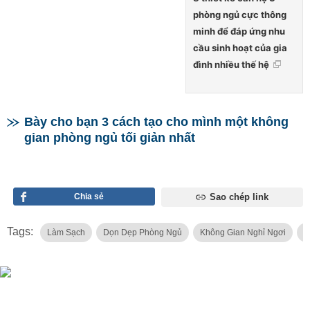
phòng ngủ cực thông
minh để đáp ứng nhu
cầu sinh hoạt của gia
đình nhiều thế hệ
Bày cho bạn 3 cách tạo cho mình một không
gian phòng ngủ tối giản nhất
Chia sẻ
Sao chép link
Tags:
Làm Sạch
Dọn Dẹp Phòng Ngủ
Không Gian Nghỉ Ngơi
M