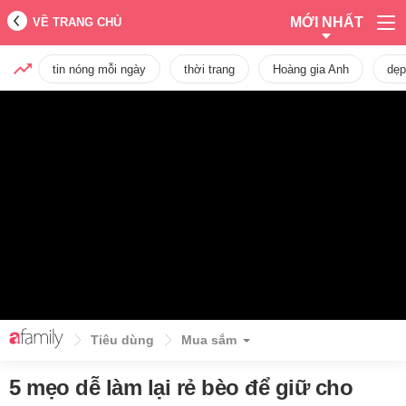
MỚI NHẤT
VỀ TRANG CHỦ
tin nóng mỗi ngày
thời trang
Hoàng gia Anh
dẹp
Tiêu dùng
Mua sắm
5 mẹo dễ làm lại rẻ bèo để giữ cho