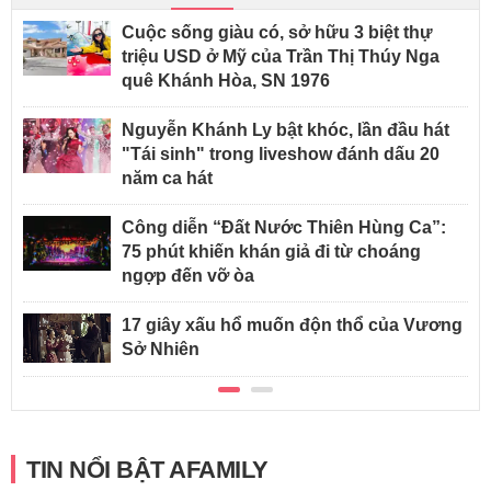
Cuộc sống giàu có, sở hữu 3 biệt thự
triệu USD ở Mỹ của Trần Thị Thúy Nga
quê Khánh Hòa, SN 1976
Nguyễn Khánh Ly bật khóc, lần đầu hát
"Tái sinh" trong liveshow đánh dấu 20
năm ca hát
Công diễn “Đất Nước Thiên Hùng Ca”:
75 phút khiến khán giả đi từ choáng
ngợp đến vỡ òa
17 giây xấu hổ muốn độn thổ của Vương
Sở Nhiên
TIN NỔI BẬT AFAMILY