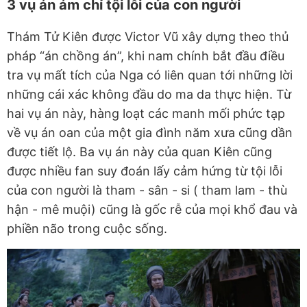
3 vụ án ám chỉ tội lỗi của con người
Thám Tử Kiên được Victor Vũ xây dựng theo thủ
pháp “án chồng án”, khi nam chính bắt đầu điều
tra vụ mất tích của Nga có liên quan tới những lời
những cái xác không đầu do ma da thực hiện. Từ
hai vụ án này, hàng loạt các manh mối phức tạp
về vụ án oan của một gia đình năm xưa cũng dần
được tiết lộ. Ba vụ án này của quan Kiên cũng
được nhiều fan suy đoán lấy cảm hứng từ tội lỗi
của con người là tham - sân - si ( tham lam - thù
hận - mê muội) cũng là gốc rễ của mọi khổ đau và
phiền não trong cuộc sống.