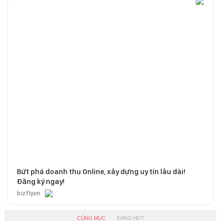
Bứt phá doanh thu Online, xây dựng uy tín lâu dài!
Đăng ký ngay!
bizfly.vn
CÙNG MỤC
ĐANG HOT