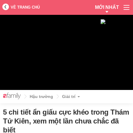
MỚI NHẤT
VỀ TRANG CHỦ
Hậu trường
Giải trí
5 chi tiết ẩn giấu cực khéo trong Thám
Tử Kiên, xem một lần chưa chắc đã
biết