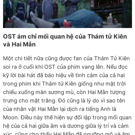
OST ám chỉ mối quan hệ của Thám tử Kiên
và Hai Mẫn
Một chi tiết nữa cũng được fan của Thám Tử Kiên
soi ra ở cuối khi OST của phim vang lên. Nếu đọc
kỹ lời bài hát đã báo hiệu về tình cảm của cả hai
trong phim khi Thám tử Kiên giống như mặt trời
chiếu xuống màn sương mù, còn Hai Mẫn tượng
trưng cho mặt trăng. Đó cũng là lý do vì sao tên
của nhân vật Hai Mẫn lại dịch ra tiếng Anh là
Moon. Điều này thể hiện sự đối lập trong mối quan
hệ của cả hai giữa âm và dương giữa lý trí và cảm
xúc, cũng cho thấy Hai Mẫn đã ngưỡng mộ và âm