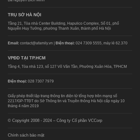
TRỤ SỞ HÀ NỘI
Tầng 21, Tòa nhà Center Building, Hapulico Complex, Số 01, phố
Nguyễn Huy Tưởng, phường Thanh Xuân, thành phố Hà Nội
Email:
contact@afamily.vn |
Điện thoại:
024 7309 5555, máy lẻ 62.370
VPĐD TẠI TP.HCM
Tầng 4, Tòa nhà 123, số 127 Võ Văn Tần, Phường Xuân Hòa, TPHCM
Điện thoại:
028 7307 7979
Giấy phép thiết lập trang thông tin điện tử tổng hợp trên mạng số
2217/GP-TTĐT do Sở Thông tin và Truyền thông Hà Nội cấp ngày 10
tháng 4 năm 2019
© Copyright 2008 - 2024 – Công ty Cổ phần VCCorp
Chính sách bảo mật