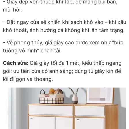
- Giày dép vốn thuộc
khí tạp
, dễ mang bụi bẩn,
mùi hôi.
- Đặt ngay cửa sẽ khiến
khí sạch khó vào – khí xấu
khó thoát
, ảnh hưởng cả không khí lẫn tâm trạng.
- Về phong thủy, giá giày cao được xem như
“bức
tường vô hình” chặn tài
.
Cách sửa:
Giá giày tối đa
1 mét
, kiểu thấp ngang
gối; ưu tiên cửa có ánh sáng; dùng tủ giày kín để
lối đi gọn và thoáng.