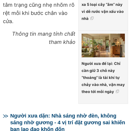
tâm trạng cũng
nhẹ nhõm rõ
xa 5 loại cây “âm” này
vì dễ rước vận xấu vào
rệt
mỗi khi bước chân vào
nhà
cửa.
Thông tin mang tính chất
tham khảo
Người xưa để lại: Chỉ
cần giữ 3 chỗ này
“thoáng” là tài khí tự
chảy vào nhà, vận may
theo tới mỗi ngày
Người xưa dặn: Nhà sáng nhờ đèn, không
sáng nhờ gương - 4 vị trí đặt gương sai khiến
bạn lao đao khốn đốn