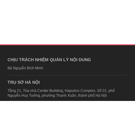
CHỊU TRÁCH NHIỆM QUẢN LÝ NỘI DUNG
Bà Nguyễn Bích Minh
TRỤ SỞ HÀ NỘI
Tầng 21, Tòa nhà Center Building, Hapulico Complex, Số 01, phố
Nguyễn Huy Tưởng, phường Thanh Xuân, thành phố Hà Nội
Email:
contact@afamily.vn |
Điện thoại:
024 7309 5555, máy lẻ 62.370
VPĐD TẠI TP.HCM
Tầng 4, Tòa nhà 123, số 127 Võ Văn Tần, Phường Xuân Hòa, TPHCM