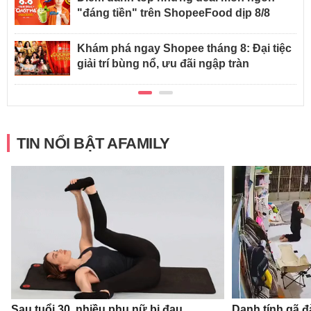
"đáng tiền" trên ShopeeFood dịp 8/8
Khám phá ngay Shopee tháng 8: Đại tiệc
giải trí bùng nổ, ưu đãi ngập tràn
TIN NỔI BẬT AFAMILY
Sau tuổi 30, nhiều phụ nữ bị đau
Danh tính gã 