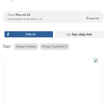
Theo
Phụ nữ số
Copy link
26/11/2025 14:00 (GMT +7)
Chia sẻ
Sao chép link
Tags:
House N Home
Phong Thuỷ Nhà Ở