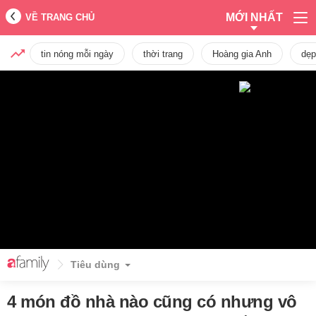
MỚI NHẤT
VỀ TRANG CHỦ
tin nóng mỗi ngày
thời trang
Hoàng gia Anh
dẹp
Tiêu dùng
4 món đồ nhà nào cũng có nhưng vô