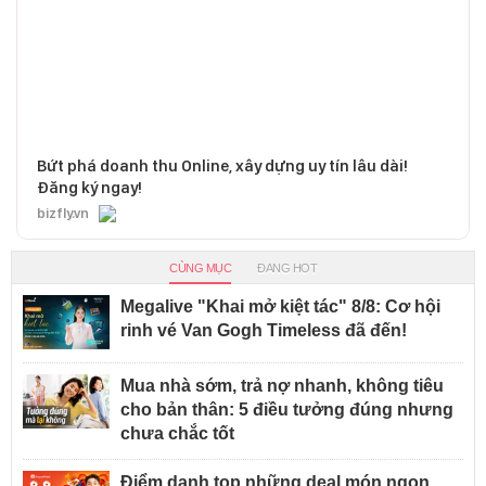
Bứt phá doanh thu Online, xây dựng uy tín lâu dài!
Đăng ký ngay!
bizfly.vn
CÙNG MỤC
ĐANG HOT
Megalive "Khai mở kiệt tác" 8/8: Cơ hội
rinh vé Van Gogh Timeless đã đến!
Mua nhà sớm, trả nợ nhanh, không tiêu
cho bản thân: 5 điều tưởng đúng nhưng
chưa chắc tốt
Điểm danh top những deal món ngon