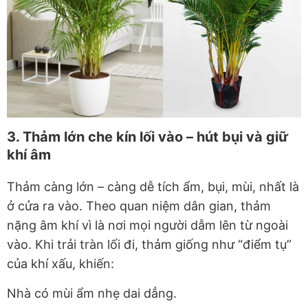
3. Thảm lớn che kín lối vào – hút bụi và giữ
khí âm
Thảm càng lớn – càng dễ tích
ẩm, bụi, mùi
, nhất là
ở cửa ra vào. Theo quan niệm dân gian,
thảm
nặng âm khí
vì là nơi mọi người dẫm lên từ ngoài
vào. Khi trải tràn lối đi, thảm giống như
“điểm tụ”
của khí xấu
, khiến:
Nhà có mùi ẩm nhẹ dai dẳng.