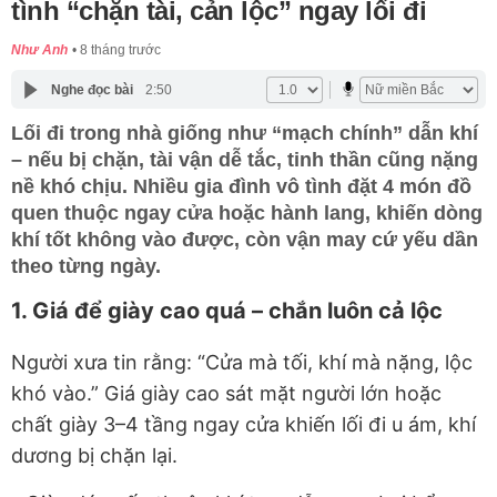
tình “chặn tài, cản lộc” ngay lối đi
Như Anh
8 tháng trước
Nghe đọc bài
2:50
Lối đi trong nhà giống như “mạch chính” dẫn khí
– nếu bị chặn, tài vận dễ tắc, tinh thần cũng nặng
nề khó chịu. Nhiều gia đình vô tình đặt 4 món đồ
quen thuộc ngay cửa hoặc hành lang, khiến dòng
khí tốt không vào được, còn vận may cứ yếu dần
theo từng ngày.
1. Giá để giày cao quá – chắn luôn cả lộc
Người xưa tin rằng:
“Cửa mà tối, khí mà nặng, lộc
khó vào.”
Giá giày cao sát mặt người lớn hoặc
chất giày 3–4 tầng ngay cửa khiến lối đi u ám, khí
dương bị chặn lại.