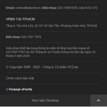
Email:
contact@afamily.vn |
Điện thoại:
024 7309 5555, máy lẻ 62.370
VPĐD TẠI TP.HCM
Tầng 4, Tòa nhà 123, số 127 Võ Văn Tần, Phường Xuân Hòa, TPHCM
Điện thoại:
028 7307 7979
Giấy phép thiết lập trang thông tin điện tử tổng hợp trên mạng số
2217/GP-TTĐT do Sở Thông tin và Truyền thông Hà Nội cấp ngày 10
tháng 4 năm 2019
© Copyright 2008 - 2024 – Công ty Cổ phần VCCorp
Chính sách bảo mật
Fanpage aFamily
Xem bản Desktop