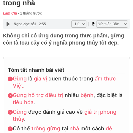
trong nhà
Lam Chi
2 tháng trước
Nghe đọc bài
2:55
Không chỉ có ứng dụng trong thực phẩm, gừng
còn là loại cây có ý nghĩa phong thủy tốt đẹp.
Tóm tắt nhanh bài viết
Gừng
là
gia vị
quen thuộc trong
ẩm thực
Việt
.
Gừng
hỗ trợ
điều trị
nhiều
bệnh
, đặc biệt là
tiêu hóa
.
Gừng
được đánh giá cao về
giá trị
phong
thủy
.
Có thể
trồng gừng
tại
nhà
một cách
dễ