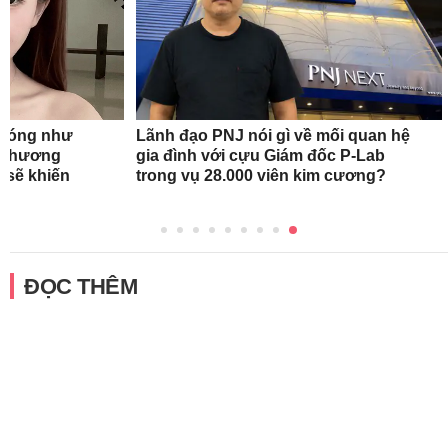
n nóng như
Lãnh đạo PNJ nói gì về mối quan hệ
oa hương
gia đình với cựu Giám đốc P-Lab
 sẽ khiến
trong vụ 28.000 viên kim cương?
ĐỌC THÊM