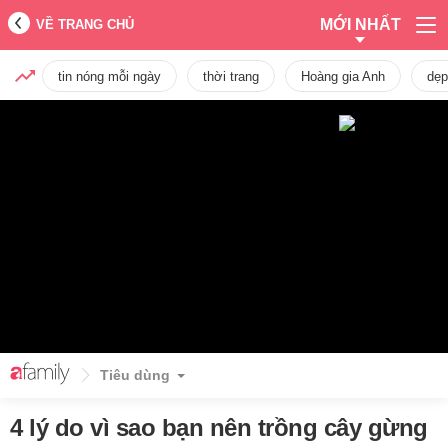
MỚI NHẤT
VỀ TRANG CHỦ
tin nóng mỗi ngày
thời trang
Hoàng gia Anh
dẹp
Tiêu dùng
4 lý do vì sao bạn nên trồng cây gừng