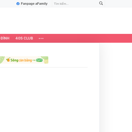
Fanpage aFamily
 ĐÌNH
40S CLUB