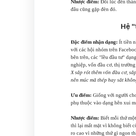
Nhược điểm:
Đôi lúc đến thán
đâu cũng gặp đèn đỏ.
Hệ "
Đặc điểm nhận dạng:
Ít tiền
với các hội nhóm trên Facebook
bên trên, các "lều đầu tư" dạ
nghiệp, vốn đầu cơ, thị trườn
X sắp rót thêm vốn đầu cơ, sắ
nên múc mã thép hay sắt khô
Ưu điểm:
Giống với người chơi
phụ thuộc vào dạng hên xui m
Nhược điểm:
Biết mỗi thứ một
thì lại mất mặt vì không biết 
ro cao vì những thứ gì ngon t