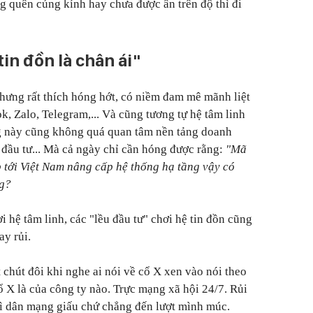
g quên cúng kính hay chưa được ân trên độ thì đi
tin đồn là chân ái"
 nhưng rất thích hóng hớt, có niềm đam mê mãnh liệt
, Zalo, Telegram,... Và cũng tương tự hệ tâm linh
ng này cũng không quá quan tâm nền tảng doanh
g đầu tư... Mà cả ngày chỉ cần hóng được rằng:
"Mã
p tới Việt Nam nâng cấp hệ thống hạ tầng vậy có
ng?
 hệ tâm linh, các "lều đầu tư" chơi hệ tin đồn cũng
ay rủi.
 chút đôi khi nghe ai nói về cổ X xen vào nói theo
cổ X là của công ty nào. Trực mạng xã hội 24/7. Rủi
hì dân mạng giấu chứ chẳng đến lượt mình múc.