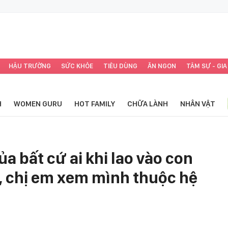
HẬU TRƯỜNG
SỨC KHỎE
TIÊU DÙNG
ĂN NGON
TÂM SỰ - GIA
H
WOMEN GURU
HOT FAMILY
CHỮA LÀNH
NHÂN VẬT
ủa bất cứ ai khi lao vào con
 chị em xem mình thuộc hệ