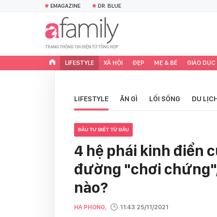
EMAGAZINE
DR. BLUE
LIFESTYLE
XÃ HỘI
ĐẸP
MẸ & BÉ
GIÁO DỤC
LIFESTYLE
ĂN GÌ
LỐI SỐNG
DU LỊC
ĐẦU TƯ BIẾT TỪ ĐÂU
4 hệ phái kinh điển c
đường "chơi chứng",
nào?
HẠ PHONG,
11:43 25/11/2021