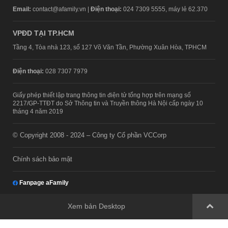
Email:
contact@afamily.vn |
Điện thoại:
024 7309 5555, máy lẻ 62.370
VPĐD TẠI TP.HCM
Tầng 4, Tòa nhà 123, số 127 Võ Văn Tần, Phường Xuân Hòa, TPHCM
Điện thoại:
028 7307 7979
Giấy phép thiết lập trang thông tin điện tử tổng hợp trên mạng số
2217/GP-TTĐT do Sở Thông tin và Truyền thông Hà Nội cấp ngày 10
tháng 4 năm 2019
© Copyright 2008 - 2024 – Công ty Cổ phần VCCorp
Chính sách bảo mật
Fanpage aFamily
Xem bản Desktop