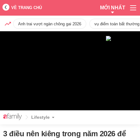
MỚI NHẤT
VỀ TRANG CHỦ
Anh trai vượt ngàn chông gai 2026
vụ điểm toán bất thường
Lifestyle
3 điều nên kiêng trong năm 2026 để