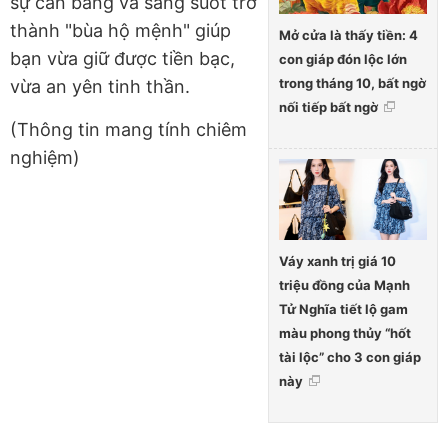
sự cân bằng và sáng suốt trở
thành "bùa hộ mệnh" giúp
Mở cửa là thấy tiền: 4
bạn vừa giữ được tiền bạc,
con giáp đón lộc lớn
trong tháng 10, bất ngờ
vừa an yên tinh thần.
nối tiếp bất ngờ
(Thông tin mang tính chiêm
nghiệm)
Váy xanh trị giá 10
triệu đồng của Mạnh
Tử Nghĩa tiết lộ gam
màu phong thủy “hốt
tài lộc” cho 3 con giáp
này