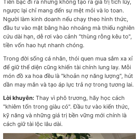
Tiền bạc đi ra nhưng không tạo ra giá trị tích lũy,
ngược lại chỉ mang đến sự mệt mỏi và lo toan.
Người làm kinh doanh nếu chạy theo hình thức,
đầu tư vào mặt bằng hào nhoáng mà thiếu nghiên
cứu dài hạn, dễ rơi vào cảnh "thùng rỗng kêu to",
tiền vốn hao hụt nhanh chóng.
Trong đời sống cá nhân, thói quen mua sắm xa xỉ
để giữ thể diện cũng khiến tài chính lung lay. Mỗi
món đồ xa hoa đều là "khoản nợ năng lượng", hút
dần may mắn và tạo áp lực trả nợ trong tương lai.
Lời khuyên:
Thay vì phô trương, hãy học cách
"khiêm tốn trong giàu có". Đầu tư vào kiến thức,
kỹ năng và những giá trị bền vững mới chính là
cách giữ tài lộc lâu dài.