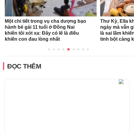
Một chi tiết trong vụ cha dượng bạo
Thư Kỳ, Ella k
hành bé gái 11 tuổi ở Đồng Nai
ngày mà vẫn g
khiến tôi xót xa: Đây có lẽ là điều
là sai lầm khi
khiến con đau lòng nhất
tinh bột càng 
ĐỌC THÊM