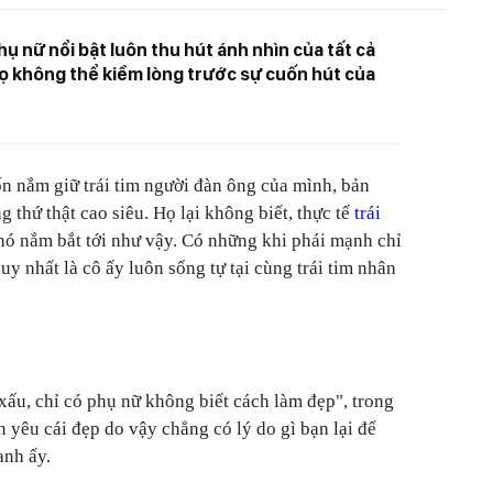
ụ nữ nổi bật luôn thu hút ánh nhìn của tất cả
họ không thể kiềm lòng trước sự cuốn hút của
n nắm giữ trái tim người đàn ông của mình, bản
g thứ thật cao siêu. Họ lại không biết, thực tế
trái
ó nắm bắt tới như vậy. Có những khi phái mạnh chỉ
uy nhất là cô ấy luôn sống tự tại cùng trái tim nhân
ấu, chỉ có phụ nữ không biết cách làm đẹp", trong
n yêu cái đẹp do vậy chẳng có lý do gì bạn lại để
anh ấy.