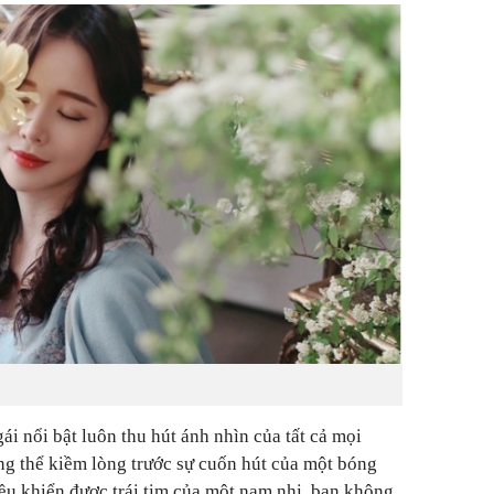
i nổi bật luôn thu hút ánh nhìn của tất cả mọi
ng thể kiềm lòng trước sự cuốn hút của một bóng
ều khiển được trái tim của một nam nhi, bạn không