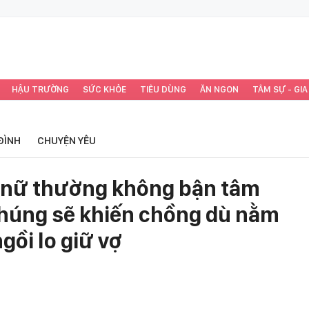
HẬU TRƯỜNG
SỨC KHỎE
TIÊU DÙNG
ĂN NGON
TÂM SỰ - GIA
ĐÌNH
CHUYỆN YÊU
ụ nữ thường không bận tâm
húng sẽ khiến chồng dù nằm
ồi lo giữ vợ