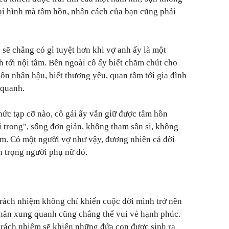
ại hình mà tâm hồn, nhân cách của bạn cũng phải
 sẽ chẳng có gì tuyệt hơn khi vợ anh ấy là một
h tới nội tâm. Bên ngoài cô ấy biết chăm chút cho
ôn nhân hậu, biết thương yêu, quan tâm tới gia đình
 quanh.
hức tạp cỡ nào, cô gái ấy vẫn giữ được tâm hồn
i trong", sống đơn giản, không tham sân si, không
iếm. Có một người vợ như vậy, đương nhiên cả đời
n trọng người phụ nữ đó.
trách nhiệm không chỉ khiến cuộc đời mình trở nên
ân xung quanh cũng chẳng thể vui vẻ hạnh phúc.
rách nhiệm sẽ khiến những đứa con được sinh ra