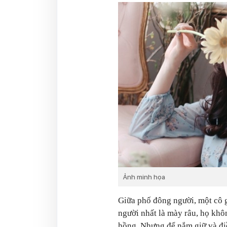
Ảnh minh họa
Giữa phố đông người, một cô gá
người nhất là mày râu, họ khô
hồng. Nhưng để nắm giữ và đi