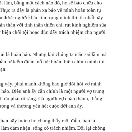
ỗi lầm, bằng một cách nào đó, họ sẽ bào chữa cho
. Thực ra đây là phản xạ bảo vệ mình hoàn toàn tự
 được người khác tôn trọng mình thì tốt nhất hãy
n thân với tinh thần thiện chí, rút kinh nghiệm sửa
y biện chối tội hoặc đùn đẩy trách nhiệm cho người
ó ai là hoàn hảo. Nhưng khi chúng ta mắc sai lầm mà
thần tự kiểm điểm, nỗ lực hoàn thiện chính mình thì
bạn.
g vậy, phái mạnh không bao giờ đòi hỏi vợ mình
 hảo. Điều anh ấy cần chính là một người vợ trung
ệt trái phải rõ ràng. Có người vợ chân thành, thẳng
 trọng và thương yêu hết cuộc đời anh ấy.
bạn hãy luôn cho chàng thấy một điều, bạn là
 làm dám nhận, sống có trách nhiệm. Đổi lại chồng