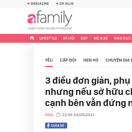
EMAGAZINE
DR. BLUE
LIFESTYLE
XÃ HỘI
ĐẸP
MẸ & BÉ
GIÁO DỤC
YÊU
CẶP ĐÔI
HẸN HÒ
CHUYỆN GIA 
3 điều đơn giản, ph
nhưng nếu sở hữu c
cạnh bên vẫn đứng ng
GGG,
22:06 04/05/2021
CHIA SẺ