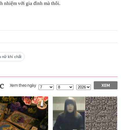
ch nhiệm với gia đình mà thôi.
hụ nữ khí chất
c
Xem theo ngày
XEM