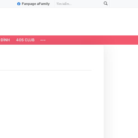
Fanpage aFamily
 ĐÌNH
40S CLUB