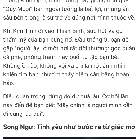
Trong Kinh Dịch, hình tượng này giống như quẻ
"Quy Muội" bên ngoài tưởng là bất lợi, nhưng ẩn
sâu bên trong là sự trở về đúng nơi mình thuộc về.
Khi Kim Tinh đi vào Thiên Bình, sức hút và gu
thẩm mỹ của bạn bùng nổ. Đầu tháng 9, bạn dễ
gặp "người ấy" ở một nơi rất đời thường: góc quán
cà phê, phòng tranh hay buổi tụ tập bạn bè.
Không ồn ào, không vội vã chỉ là một ánh nhìn
khiến tim bạn như tìm thấy điểm cân bằng hoàn
hảo.
Điều quan trọng: đừng do dự quá lâu. Cơ hội lần
này đến để bạn biết "đây chính là người mình cần
đi cùng lâu dài".
Song Ngư: Tình yêu như bước ra từ giấc mơ