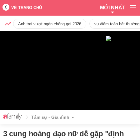
MỚI NHẤT
VỀ TRANG CHỦ
Anh trai vượt ngàn chông gai 2026
vụ điểm toán bất thường
Tâm sự - Gia đình
3 cung hoàng đạo nữ dễ gặp "định