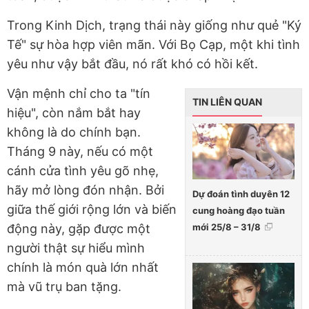
Trong Kinh Dịch, trạng thái này giống như quẻ "Ký
Tế" sự hòa hợp viên mãn. Với Bọ Cạp, một khi tình
yêu như vậy bắt đầu, nó rất khó có hồi kết.
Vận mệnh chỉ cho ta "tín
TIN LIÊN QUAN
hiệu", còn nắm bắt hay
không là do chính bạn.
Tháng 9 này, nếu có một
cánh cửa tình yêu gõ nhẹ,
hãy mở lòng đón nhận. Bởi
Dự đoán tình duyên 12
giữa thế giới rộng lớn và biến
cung hoàng đạo tuần
mới 25/8 – 31/8
động này, gặp được một
người thật sự hiểu mình
chính là món quà lớn nhất
mà vũ trụ ban tặng.