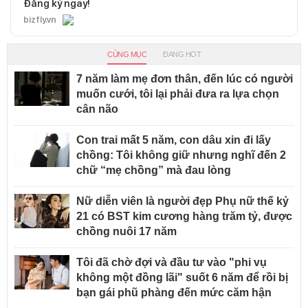
Đăng ký ngay!
bizfly.vn
CÙNG MỤC
ĐANG HOT
7 năm làm mẹ đơn thân, đến lúc có người
muốn cưới, tôi lại phải đưa ra lựa chọn
cân não
Con trai mất 5 năm, con dâu xin đi lấy
chồng: Tôi không giữ nhưng nghĩ đến 2
chữ “mẹ chồng” mà đau lòng
Nữ diễn viên là người đẹp Phụ nữ thế kỷ
21 có BST kim cương hàng trăm tỷ, được
chồng nuôi 17 năm
Tôi đã chờ đợi và đầu tư vào "phi vụ
không một đồng lãi" suốt 6 năm để rồi bị
bạn gái phũ phàng đến mức căm hận