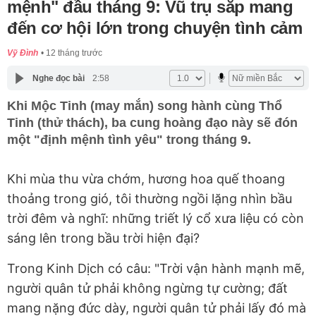
mệnh" đầu tháng 9: Vũ trụ sắp mang
đến cơ hội lớn trong chuyện tình cảm
Vỹ Đình
12 tháng trước
Nghe đọc bài
2:58
Khi Mộc Tinh (may mắn) song hành cùng Thổ
Tinh (thử thách), ba cung hoàng đạo này sẽ đón
một "định mệnh tình yêu" trong tháng 9.
Khi mùa thu vừa chớm, hương hoa quế thoang
thoảng trong gió, tôi thường ngồi lặng nhìn bầu
trời đêm và nghĩ: những triết lý cổ xưa liệu có còn
sáng lên trong bầu trời hiện đại?
Trong Kinh Dịch có câu: "Trời vận hành mạnh mẽ,
người quân tử phải không ngừng tự cường; đất
mang nặng đức dày, người quân tử phải lấy đó mà