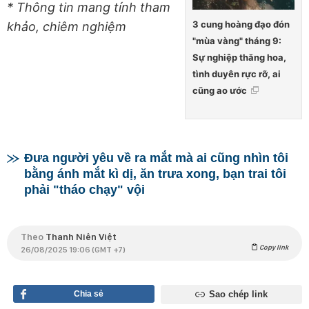
* Thông tin mang tính tham
3 cung hoàng đạo đón
khảo, chiêm nghiệm
"mùa vàng" tháng 9:
Sự nghiệp thăng hoa,
tình duyên rực rỡ, ai
cũng ao ước
Đưa người yêu về ra mắt mà ai cũng nhìn tôi
bằng ánh mắt kì dị, ăn trưa xong, bạn trai tôi
phải "tháo chạy" vội
Theo
Thanh Niên Việt
Copy link
26/08/2025 19:06 (GMT +7)
Chia sẻ
Sao chép link