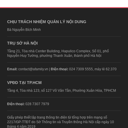
CHỊU TRÁCH NHIỆM QUẢN LÝ NỘI DUNG
Bà Nguyễn Bích Minh
TRỤ SỞ HÀ NỘI
Tầng 21, Tòa nhà Center Building, Hapulico Complex, Số 01, phố
Nguyễn Huy Tưởng, phường Thanh Xuân, thành phố Hà Nội
Email:
contact@afamily.vn |
Điện thoại:
024 7309 5555, máy lẻ 62.370
VPĐD TẠI TP.HCM
Tầng 4, Tòa nhà 123, số 127 Võ Văn Tần, Phường Xuân Hòa, TPHCM
Điện thoại:
028 7307 7979
Giấy phép thiết lập trang thông tin điện tử tổng hợp trên mạng số
2217/GP-TTĐT do Sở Thông tin và Truyền thông Hà Nội cấp ngày 10
tháng 4 năm 2019