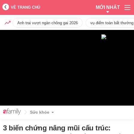
MỚI NHẤT
VỀ TRANG CHỦ
Anh trai vượt ngàn chông gai 2026
vụ điểm toán bất thường
Sức khỏe
3 biến chứng nâng mũi cấu trúc: