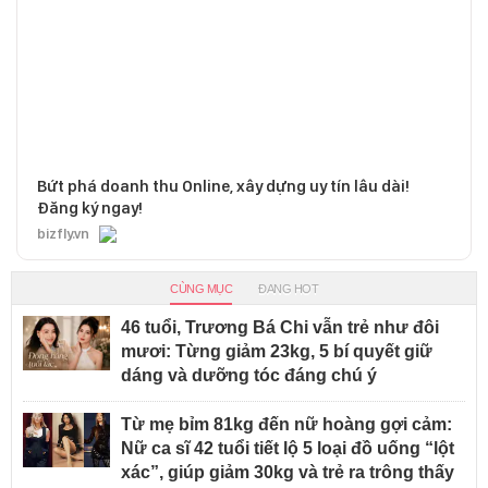
Bứt phá doanh thu Online, xây dựng uy tín lâu dài!
Đăng ký ngay!
bizfly.vn
CÙNG MỤC
ĐANG HOT
46 tuổi, Trương Bá Chi vẫn trẻ như đôi
mươi: Từng giảm 23kg, 5 bí quyết giữ
dáng và dưỡng tóc đáng chú ý
Từ mẹ bỉm 81kg đến nữ hoàng gợi cảm:
Nữ ca sĩ 42 tuổi tiết lộ 5 loại đồ uống “lột
xác”, giúp giảm 30kg và trẻ ra trông thấy