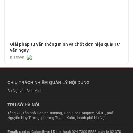
Giải pháp tư vấn thông minh và chốt đơn hiệu quả! Tư
vấn ngay!
bizfly.vn
CHỊU TRÁCH NHIỆM QUẢN LÝ NỘI DUNG
Bà Nguyễn Bích Minh
TRỤ SỞ HÀ NỘI
Tầng 21, Tòa nhà Center Building, Hapulico Complex, Số 01, phố
Nguyễn Huy Tưởng, phường Thanh Xuân, thành phố Hà Nội
Email:
contact@afamily.vn |
Điện thoại:
024 7309 5555, máy lẻ 62.370