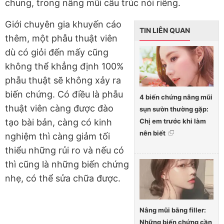
chung, trong nâng mũi cấu trúc nói riêng.
Giới chuyên gia khuyến cáo
TIN LIÊN QUAN
thêm, một phẫu thuật viên
dù có giỏi đến mấy cũng
không thể khẳng định 100%
phẫu thuật sẽ không xảy ra
biến chứng. Có điều là phẫu
4 biến chứng nâng mũi
thuật viên càng được đào
sụn sườn thường gặp:
Chị em trước khi làm
tạo bài bản, càng có kinh
nên biết
nghiệm thì càng giảm tối
thiểu những rủi ro và nếu có
thì cũng là những biến chứng
nhẹ, có thể sửa chữa được.
Nâng mũi bằng filler:
Những biến chứng cần