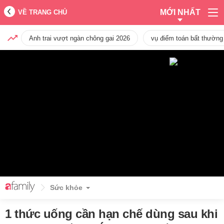
MỚI NHẤT
VỀ TRANG CHỦ
Anh trai vượt ngàn chông gai 2026
vụ điểm toán bất thường
Sức khỏe
1 thức uống cần hạn chế dùng sau khi