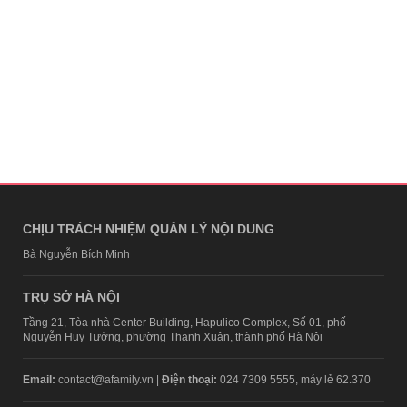
CHỊU TRÁCH NHIỆM QUẢN LÝ NỘI DUNG
Bà Nguyễn Bích Minh
TRỤ SỞ HÀ NỘI
Tầng 21, Tòa nhà Center Building, Hapulico Complex, Số 01, phố
Nguyễn Huy Tưởng, phường Thanh Xuân, thành phố Hà Nội
Email:
contact@afamily.vn |
Điện thoại:
024 7309 5555, máy lẻ 62.370