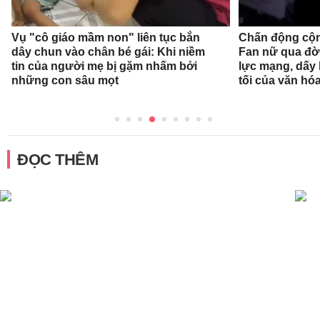
Vụ "cô giáo mầm non" liên tục bắn
Chấn động cộn
dây chun vào chân bé gái: Khi niềm
Fan nữ qua đời
tin của người mẹ bị gặm nhấm bởi
lực mạng, dấy 
những con sâu mọt
tối của văn hóa
ĐỌC THÊM