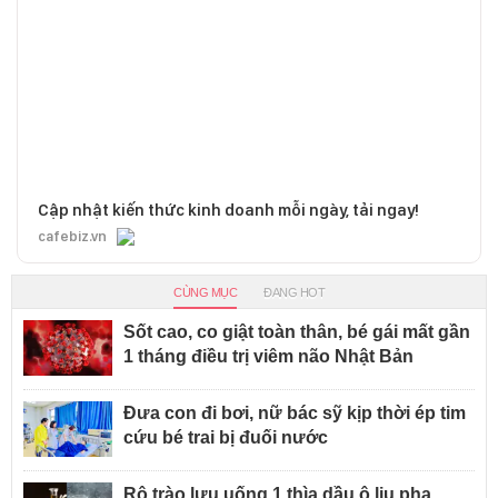
Cập nhật kiến thức kinh doanh mỗi ngày, tải ngay!
cafebiz.vn
CÙNG MỤC
ĐANG HOT
Sốt cao, co giật toàn thân, bé gái mất gần
1 tháng điều trị viêm não Nhật Bản
Đưa con đi bơi, nữ bác sỹ kịp thời ép tim
cứu bé trai bị đuối nước
Rộ trào lưu uống 1 thìa dầu ô liu pha