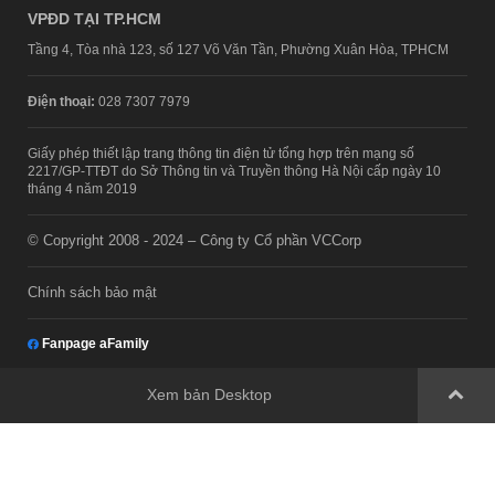
VPĐD TẠI TP.HCM
Tầng 4, Tòa nhà 123, số 127 Võ Văn Tần, Phường Xuân Hòa, TPHCM
Điện thoại:
028 7307 7979
Giấy phép thiết lập trang thông tin điện tử tổng hợp trên mạng số
2217/GP-TTĐT do Sở Thông tin và Truyền thông Hà Nội cấp ngày 10
tháng 4 năm 2019
© Copyright 2008 - 2024 – Công ty Cổ phần VCCorp
Chính sách bảo mật
Fanpage aFamily
Xem bản Desktop