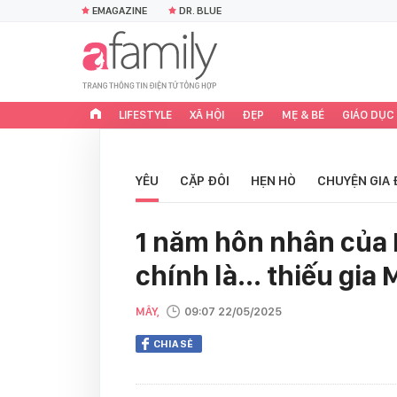
EMAGAZINE
DR. BLUE
LIFESTYLE
XÃ HỘI
ĐẸP
MẸ & BÉ
GIÁO DỤC
YÊU
CẶP ĐÔI
HẸN HÒ
CHUYỆN GIA 
1 năm hôn nhân của M
chính là... thiếu gia
MÂY,
09:07 22/05/2025
CHIA SẺ