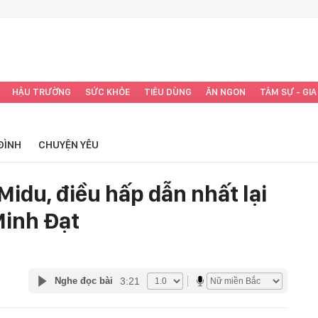
HẬU TRƯỜNG
SỨC KHỎE
TIÊU DÙNG
ĂN NGON
TÂM SỰ - GIA
ĐÌNH
CHUYỆN YÊU
idu, điều hấp dẫn nhất lại
 Minh Đạt
3:21
Nghe đọc bài