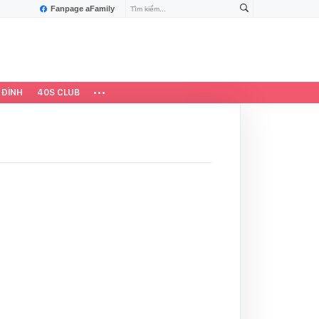
Fanpage aFamily
 ĐÌNH
40S CLUB