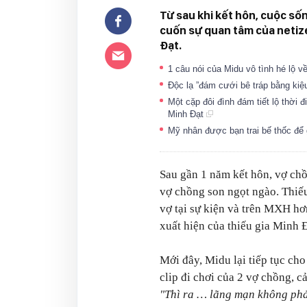
Từ sau khi kết hôn, cuộc sốn
cuốn sự quan tâm của netize
Đạt.
1 câu nói của Midu vô tình hé lộ v
Độc lạ ”đám cưới bê tráp bằng kiệ
Một cặp đôi đình đám tiết lộ thời 
Minh Đạt
Mỹ nhân được bạn trai bế thốc để 
Sau gần 1 năm kết hôn, vợ ch
vợ chồng son ngọt ngào. Thiế
vợ tại sự kiện và trên MXH hơ
xuất hiện của thiếu gia Minh Đ
Mới đây, Midu lại tiếp tục cho
clip đi chơi của 2 vợ chồng, 
"Thì ra … lãng mạn không phả