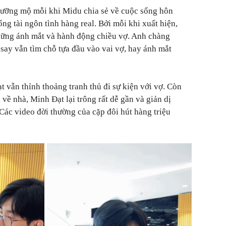
ngưỡng mộ mỗi khi Midu chia sẻ về cuộc sống hôn
ng tài ngôn tình hàng real. Bởi mỗi khi xuất hiện,
hững ánh mắt và hành động chiều vợ. Anh chàng
 say vẫn tìm chỗ tựa đầu vào vai vợ, hay ánh mắt
 vẫn thỉnh thoảng tranh thủ đi sự kiện với vợ. Còn
i về nhà, Minh Đạt lại trông rất dễ gần và giản dị
Các video đời thường của cặp đôi hút hàng triệu