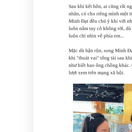
Sau khi kết hôn, ai cũng rất 
nhân, có cho riêng mình một tổ
Minh Đạt đều chú ý khi với n
luôn nắm tay cô không rời, dù
luôn chỉ nhìn về phía em...
Mặc dù bận rộn, song Minh Đạt
khi "thoát vai" tổng tài sau kh
như biết bao ông chồng khác. 
lượt xem trên mạng xã hội.