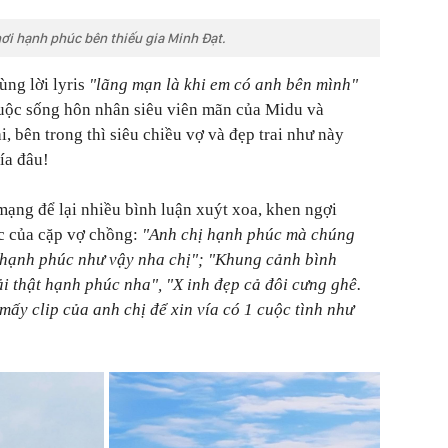
ơi hạnh phúc bên thiếu gia Minh Đạt.
ùng lời lyris
"lãng mạn là khi em có anh bên mình"
cuộc sống hôn nhân siêu viên mãn của Midu và
i, bên trong thì siêu chiều vợ và đẹp trai như này
ía đâu!
ạng để lại nhiều bình luận xuýt xoa, khen ngợi
c của cặp vợ chồng:
"Anh chị hạnh phúc mà chúng
 hạnh phúc như vậy nha chị";
"Khung cảnh bình
hải thật hạnh phúc nha", "X
inh đẹp cả đôi cưng ghê.
mấy clip của anh chị để xin vía có 1 cuộc tình như