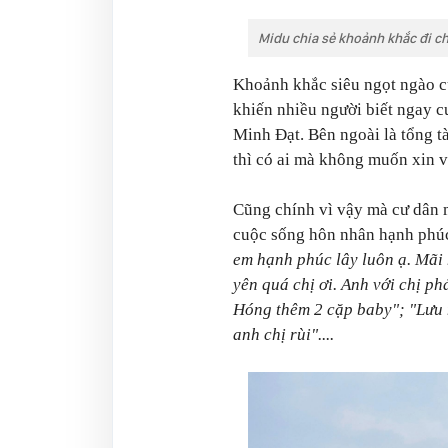
Midu chia sẻ khoảnh khắc đi ch
Khoảnh khắc siêu ngọt ngào c
khiến nhiều người biết ngay 
Minh Đạt. Bên ngoài là tổng tà
thì có ai mà không muốn xin v
Cũng chính vì vậy mà cư dân m
cuộc sống hôn nhân hạnh phú
em hạnh phúc lây luôn ạ. Mãi
yên quá chị ơi. Anh với chị p
Hóng thêm 2 cặp baby";
"Lưu 
anh chị rùi"....