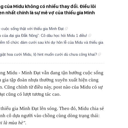
g của Midu không có nhiều thay đổi. Điều lôi
n nhất chính là sự mê vợ của thiếu gia Minh
ề cuộc sống thật với thiếu gia Minh Đạt
u của đại gia Đắk Nông”: Cô dâu học hỏi Midu 1 điều!
điểm tổ chức đám cưới sau khi dự hôn lễ của Midu và thiếu gia
giật hoa cưới Midu, lộ hint muốn cưới dù chưa công khai?
ồng Midu - Minh Đạt vẫn đang tận hưởng cuộc sống
u gia tập đoàn nhựa thường xuyên xuất hiện cùng
n. Cũng chính từ điều này, post nào của Midu có sự
ạt cũng có lượt tương tác cao.
 thiếu gia Minh Đạt lên sóng. Theo đó, Midu chia sẻ
cảnh cô dựa người vào chồng cùng dòng trạng thái:
i là mùa hè".