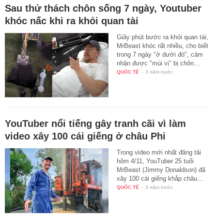
Sau thử thách chôn sống 7 ngày, Youtuber
khóc nấc khi ra khỏi quan tài
Giây phút bước ra khỏi quan tài,
MrBeast khóc rất nhiều, cho biết
trong 7 ngày "ở dưới đó", cảm
nhận được "mùi vị" bị chôn…
QUỐC TẾ
-
3 năm trước
YouTuber nổi tiếng gây tranh cãi vì làm
video xây 100 cái giếng ở châu Phi
Trong video mới nhất đăng tải
hôm 4/11, YouTuber 25 tuổi
MrBeast (Jimmy Donaldson) đã
xây 100 cái giếng khắp châu…
QUỐC TẾ
-
3 năm trước