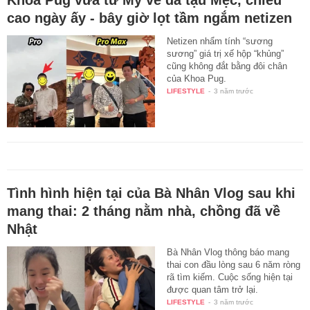
cao ngày ấy - bây giờ lọt tầm ngắm netizen
Netizen nhẩm tính “sương
sương” giá trị xế hộp “khủng”
cũng không đắt bằng đôi chân
của Khoa Pug.
LIFESTYLE
-
3 năm trước
Tình hình hiện tại của Bà Nhân Vlog sau khi
mang thai: 2 tháng nằm nhà, chồng đã về
Nhật
Bà Nhân Vlog thông báo mang
thai con đầu lòng sau 6 năm ròng
rã tìm kiếm. Cuộc sống hiện tại
được quan tâm trở lại.
LIFESTYLE
-
3 năm trước