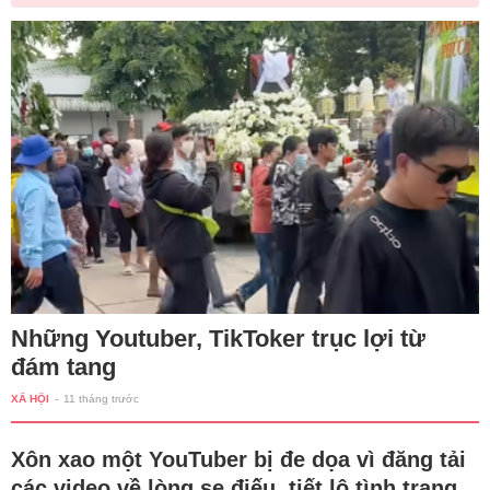
Những Youtuber, TikToker trục lợi từ
đám tang
XÃ HỘI
-
11 tháng trước
Xôn xao một YouTuber bị đe dọa vì đăng tải
các video về lòng se điếu, tiết lộ tình trạng