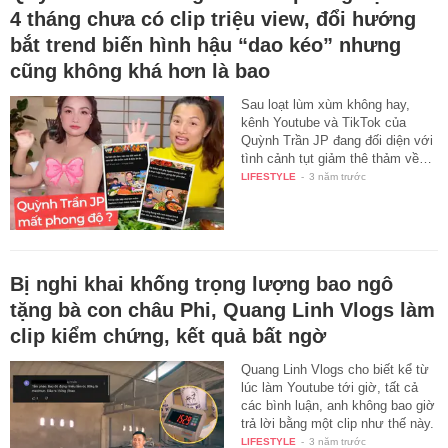
4 tháng chưa có clip triệu view, đổi hướng
bắt trend biến hình hậu “dao kéo” nhưng
cũng không khá hơn là bao
Sau loạt lùm xùm không hay,
kênh Youtube và TikTok của
Quỳnh Trần JP đang đối diện với
tình cảnh tụt giảm thê thảm về…
LIFESTYLE
-
3 năm trước
Bị nghi khai khống trọng lượng bao ngô
tặng bà con châu Phi, Quang Linh Vlogs làm
clip kiểm chứng, kết quả bất ngờ
Quang Linh Vlogs cho biết kể từ
lúc làm Youtube tới giờ, tất cả
các bình luận, anh không bao giờ
trả lời bằng một clip như thế này.
LIFESTYLE
-
3 năm trước