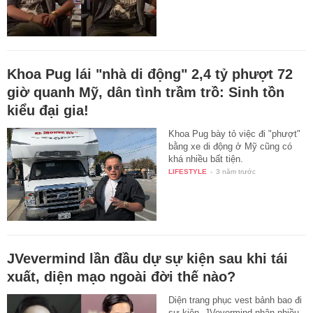
Khoa Pug lái "nhà di động" 2,4 tỷ phượt 72
giờ quanh Mỹ, dân tình trầm trồ: Sinh tồn
kiểu đại gia!
Khoa Pug bày tỏ việc đi "phượt"
bằng xe di động ở Mỹ cũng có
khá nhiều bất tiện.
LIFESTYLE
-
3 năm trước
JVevermind lần đầu dự sự kiện sau khi tái
xuất, diện mạo ngoài đời thế nào?
Diện trang phục vest bảnh bao đi
sự kiện, JVevermind nhận nhiều