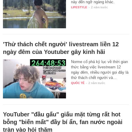
này đến ngỡ ngàng khác.
LIFESTYLE
-
2 năm trước
'Thử thách chết người' livestream liền 12
ngày đêm của Youtuber gây kinh hãi
Norme cố phá kỷ lục về thời gian
thức bằng việc livestream 12
ngày đêm, nhiều người gọi đây là
thử thách chết người và…
QUỐC TẾ
-
2 năm trước
YouTuber "đầu gấu" giấu mặt từng rất hot
bỗng "biến mất" đầy bí ẩn, fan nước ngoài
tràn vào hỏi thăm