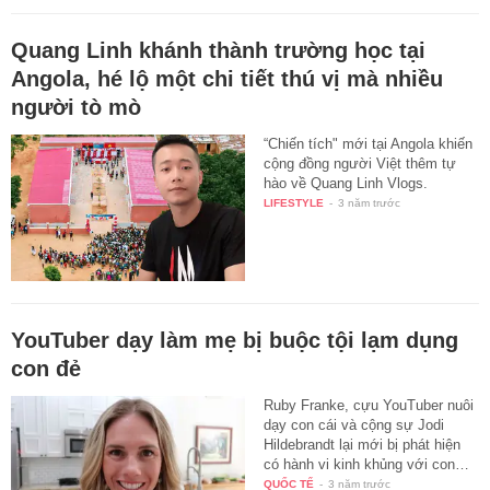
Quang Linh khánh thành trường học tại
Angola, hé lộ một chi tiết thú vị mà nhiều
người tò mò
“Chiến tích" mới tại Angola khiến
cộng đồng người Việt thêm tự
hào về Quang Linh Vlogs.
LIFESTYLE
-
3 năm trước
YouTuber dạy làm mẹ bị buộc tội lạm dụng
con đẻ
Ruby Franke, cựu YouTuber nuôi
dạy con cái và cộng sự Jodi
Hildebrandt lại mới bị phát hiện
có hành vi kinh khủng với con…
QUỐC TẾ
-
3 năm trước