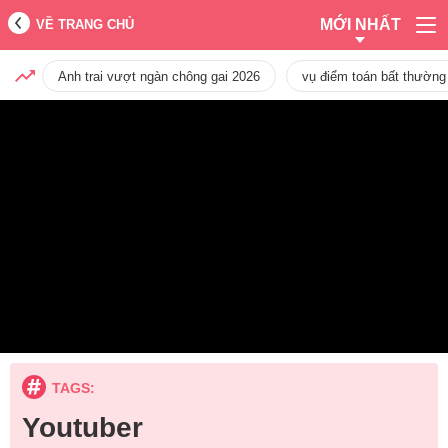
MỚI NHẤT
VỀ TRANG CHỦ
Anh trai vượt ngàn chông gai 2026
vụ điểm toán bất thường
TAGS:
Youtuber