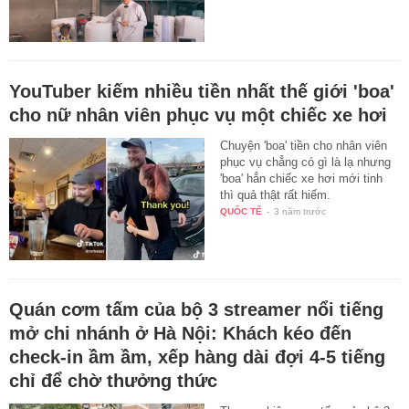
YouTuber kiếm nhiều tiền nhất thế giới 'boa'
cho nữ nhân viên phục vụ một chiếc xe hơi
Chuyện 'boa' tiền cho nhân viên
phục vụ chẳng có gì là lạ nhưng
'boa' hẳn chiếc xe hơi mới tinh
thì quả thật rất hiếm.
QUỐC TẾ
-
3 năm trước
Quán cơm tấm của bộ 3 streamer nổi tiếng
mở chi nhánh ở Hà Nội: Khách kéo đến
check-in ầm ầm, xếp hàng dài đợi 4-5 tiếng
chỉ để chờ thưởng thức