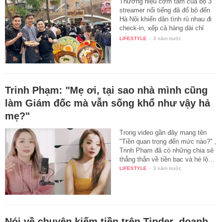
Thương hiệu cơm tấm của bộ 3
streamer nổi tiếng đã đổ bộ đến
Hà Nội khiến dân tình rủ nhau đi
check-in, xếp cả hàng dài chỉ
để…
LIFESTYLE
-
3 năm trước
Trinh Phạm: "Mẹ ơi, tại sao nhà mình cũng
làm Giám đốc mà vẫn sống khổ như vậy hả
mẹ?"
Trong video gần đây mang tên
"Tiền quan trọng đến mức nào?" ,
Trinh Phạm đã có những chia sẻ
thẳng thắn về tiền bạc và hé lộ…
LIFESTYLE
-
3 năm trước
Nói về chuyện kiếm tiền trên Tinder, doanh