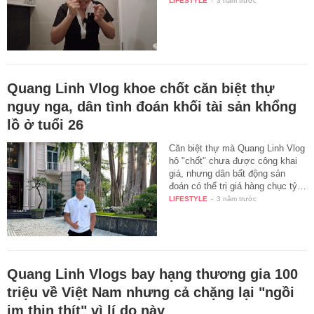
LIFESTYLE
-
3 năm trước
Quang Linh Vlog khoe chốt căn biệt thự
nguy nga, dân tình đoán khối tài sản khổng
lồ ở tuổi 26
Căn biệt thự mà Quang Linh Vlog
hô "chốt" chưa được công khai
giá, nhưng dân bất động sản
đoán có thể trị giá hàng chục tỷ…
LIFESTYLE
-
3 năm trước
Quang Linh Vlogs bay hạng thương gia 100
triệu về Việt Nam nhưng cả chặng lại "ngồi
im thin thít" vì lí do này