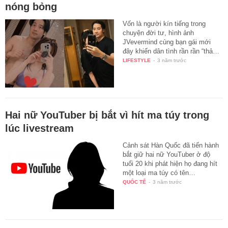
nóng bỏng
Vốn là người kín tiếng trong
chuyện đời tư, hình ảnh
JVevermind cùng bạn gái mới
đây khiến dân tình rần rần “thả…
LIFESTYLE
-
3 năm trước
Hai nữ YouTuber bị bắt vì hít ma túy trong
lúc livestream
Cảnh sát Hàn Quốc đã tiến hành
bắt giữ hai nữ YouTuber ở độ
tuổi 20 khi phát hiện họ đang hít
một loại ma túy có tên…
QUỐC TẾ
-
3 năm trước