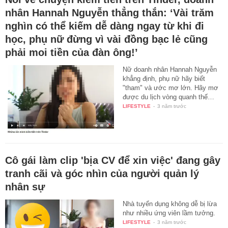
nhân Hannah Nguyễn thẳng thắn: ‘Vài trăm
nghìn có thể kiếm dễ dàng ngay từ khi đi
học, phụ nữ đừng vì vài đồng bạc lẻ cũng
phải moi tiền của đàn ông!’
Nữ doanh nhân Hannah Nguyễn
khẳng định, phụ nữ hãy biết
"tham" và ước mơ lớn. Hãy mơ
được du lịch vòng quanh thế…
LIFESTYLE
-
3 năm trước
Cô gái làm clip 'bịa CV để xin việc' đang gây
tranh cãi và góc nhìn của người quản lý
nhân sự
Nhà tuyển dụng không dễ bị lừa
như nhiều ứng viên lầm tưởng.
LIFESTYLE
-
3 năm trước