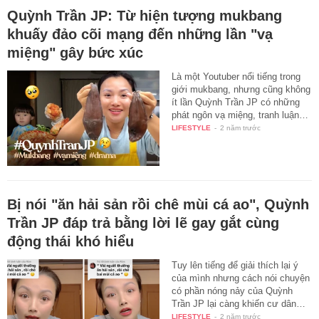
Quỳnh Trần JP: Từ hiện tượng mukbang
khuấy đảo cõi mạng đến những lần "vạ
miệng" gây bức xúc
Là một Youtuber nổi tiếng trong
giới mukbang, nhưng cũng không
ít lần Quỳnh Trần JP có những
phát ngôn vạ miệng, tranh luận…
LIFESTYLE
-
2 năm trước
Bị nói "ăn hải sản rồi chê mùi cá ao", Quỳnh
Trần JP đáp trả bằng lời lẽ gay gắt cùng
động thái khó hiểu
Tuy lên tiếng để giải thích lại ý
của mình nhưng cách nói chuyện
có phần nóng nảy của Quỳnh
Trần JP lại càng khiến cư dân…
LIFESTYLE
-
2 năm trước