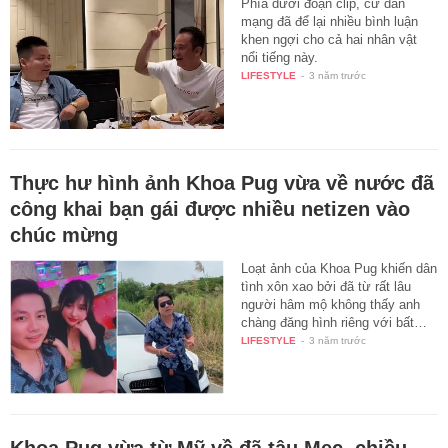
Phía dưới đoạn clip, cư dân
mạng đã để lại nhiều bình luận
khen ngợi cho cả hai nhân vật
nổi tiếng này.
LIFESTYLE
-
3 năm trước
Thực hư hình ảnh Khoa Pug vừa về nước đã
công khai bạn gái được nhiều netizen vào
chúc mừng
Loạt ảnh của Khoa Pug khiến dân
tình xôn xao bởi đã từ rất lâu
người hâm mộ không thấy anh
chàng đăng hình riêng với bất…
LIFESTYLE
-
3 năm trước
Khoa Pug vừa từ Mỹ về đã tậu Mẹc, chiều