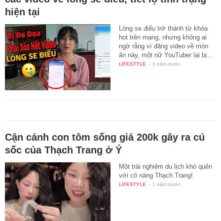
hiện tại
Lòng se điếu trở thành từ khóa
hot trên mạng, nhưng không ai
ngờ rằng vì đăng video về món
ăn này, một nữ YouTuber lại bị…
LIFESTYLE
-
1 năm trước
Cận cảnh con tôm sống giá 200k gây ra cú
sốc của Thạch Trang ở Ý
Một trải nghiệm du lịch khó quên
với cô nàng Thạch Trang!
LIFESTYLE
-
1 năm trước